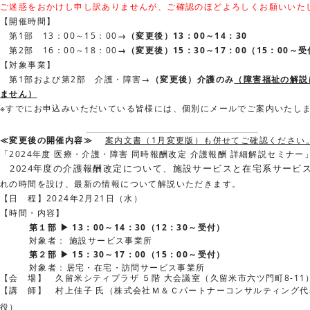
ご迷惑をおかけし申し訳ありませんが、ご確認のほどよろしくお願いいた
【開催時間】
第
1
部
13
：
00
～
15
：
00
→（変更後）
13：00～14：
30
第
2
部
16
：
00
～
18
：
00
→（変更後）15：30～17：00（15：00～
【対象事業】
第
1
部および第
2
部 介護・障害→
（変更後）介護のみ
（障害福祉の解説
ません）
※すでにお申込みいただいている皆様には、個別にメールでご案内いたし
≪変更後の開催内容≫
案内文書（1月変更版）も併せてご確認ください
「
2024
年度 医療・介護・障害 同時報酬改定 介護報酬 詳細解説セミナー
2024年度の介護報酬改定について、施設サービスと在宅系サービ
れの時間を設け、最新の情報について解説いただきます。
【日 程】
2024
年
2
月
21
日（水）
【時間・内容】
第１部 ▶
13：00～14：
30（12：30～受付）
対象者： 施設サービス事業所
第２部 ▶
15：30～17：00（15：00～受付）
対象者：居宅・在宅・訪問サービス事業所
【会 場】 久留米シティプラザ ５階 大会議室（久留米市六ツ門町8-11
【講 師】 村上佳子 氏（株式会社Ｍ＆Ｃパートナーコンサルティング代
役）