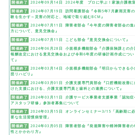
開催終了
2024年09月14日 2024年度 プロに学ぶ！家族介護教
開催終了
2024年07月19日 訪問看護部会『令和5年7月豪雨災害
験を生かす～災害の対応と、地域で取り組むBCM』
開催終了
2024年07月11日 障害者部会『今年度の障害者部会の進
方について、意見交換会』
開催終了
2024年07月11日 こども部会『意見交換会について』
開催終了
2024年06月28日 小規模多機能部会『介護保険課との介
報酬改定における意見交換会および令和6年度の研修計画作成につい
て』
開催終了
2024年03月14日 小規模多機能部会『明日からできる小
団リハビリ』
開催終了
2024年03月01日 介護支援専門員部会『口腔機能改善に
けた支援における、介護支援専門員と歯科との連携について』
開催終了
2024年03月11日 介護サービス事業者支援事業「認知症
アスタッフ研修」参加者募集について
開催終了
2024年03月15日 オンラインセミナー3/15「高齢期に
要な生活習慣病管理」
開催終了
2024年03月05日 障害者部会『発達障害や精神障害者の
性とかかわり方』