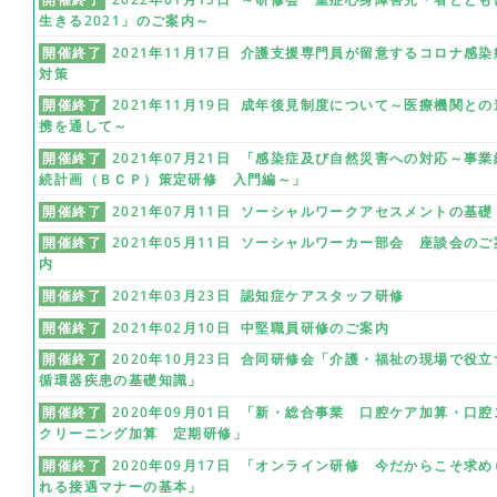
生きる2021」のご案内～
開催終了
2021年11月17日 介護支援専門員が留意するコロナ感染
対策
開催終了
2021年11月19日 成年後見制度について～医療機関との
携を通して～
開催終了
2021年07月21日 「感染症及び自然災害への対応～事業
続計画（ＢＣＰ）策定研修 入門編～」
開催終了
2021年07月11日 ソーシャルワークアセスメントの基礎
開催終了
2021年05月11日 ソーシャルワーカー部会 座談会のご
内
開催終了
2021年03月23日 認知症ケアスタッフ研修
開催終了
2021年02月10日 中堅職員研修のご案内
開催終了
2020年10月23日 合同研修会「介護・福祉の現場で役立
循環器疾患の基礎知識」
開催終了
2020年09月01日 「新・総合事業 口腔ケア加算・口腔
クリーニング加算 定期研修」
開催終了
2020年09月17日 「オンライン研修 今だからこそ求め
れる接遇マナーの基本」