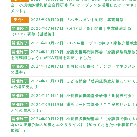
会、小規模多機能部会合同研修「AIケアプランを活用したケアマネ
メント」
受付中
2026年08月20日 「ハラスメント対応」基礎研修
開催終了
2026年07月17日 7月17日（金）開催｜事業継続計画
（BCP）研修【基礎編】
開催終了
2025年09月27日 2025年度 プロに学ぶ！家族介護教
開催終了
2024年11月29日 介護支援専門員部会『介護保険報酬改
を再確認しよう』※申込期間を延長しました
開催終了
2024年12月17日 合同部会研修会『アンガーマネジメン
の基本』
開催終了
2024年11月19日 こども部会『感染症防止対策について
※会場変更あり
開催終了
2024年11月21日 小規模多機能部会研修『事例検討会』
開催終了
2024年09月19日 通所サービス部会『ここが知りたい！
えて久留米市！』
開催終了
2024年09月12日 小規模多機能部会『【介護職で働く人
為の☆腰痛予防の知識とエクササイズ】【知っておきたい骨粗鬆症
知識】』