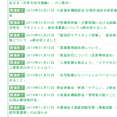
生きる（日常生活支援編）」のご案内～
開催終了
2019年02月21日 小規模多機能部会 計画作成担当者研
会
開催終了
2019年03月20日 中堅職員研修「介護現場における組織
活性化、マネジメント」参加者募集について ※締め切りました
開催終了
2019年02月25日 『認知症ケアスタッフ研修』 参加者
集について ※締め切りました
開催終了
2019年01月18日 「課題整理総括表について」
開催終了
2019年01月18日 「救急対応について（災害事例含め）
開催終了
2019年01月21日 「人権意識を高めよう」「ケアマネが
ぶ事業所のポイントとは？」
開催終了
2019年01月29日 「在宅医療からソーシャルワーカーに
めること」
開催終了
2019年02月15日 部会研修会 映画「ケアニン」上映会
開催終了
2018年12月19日 小規模多機能部会「管理者の困りごと
お悩み解決検討会」
開催終了
2018年11月17日 介護福祉士国家試験対策（模擬試験・
前対策講座）のお知らせ