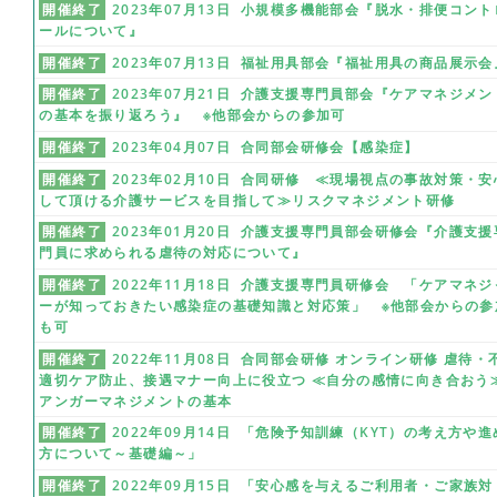
開催終了
2023年07月13日 小規模多機能部会『脱水・排便コント
ールについて』
開催終了
2023年07月13日 福祉用具部会『福祉用具の商品展示会
開催終了
2023年07月21日 介護支援専門員部会『ケアマネジメン
の基本を振り返ろう』 ※他部会からの参加可
開催終了
2023年04月07日 合同部会研修会【感染症】
開催終了
2023年02月10日 合同研修 ≪現場視点の事故対策・安
して頂ける介護サービスを目指して≫リスクマネジメント研修
開催終了
2023年01月20日 介護支援専門員部会研修会『介護支援
門員に求められる虐待の対応について』
開催終了
2022年11月18日 介護支援専門員研修会 「ケアマネジ
ーが知っておきたい感染症の基礎知識と対応策」 ※他部会からの参
も可
開催終了
2022年11月08日 合同部会研修 オンライン研修 虐待・
適切ケア防止、接遇マナー向上に役立つ ≪自分の感情に向き合おう
アンガーマネジメントの基本
開催終了
2022年09月14日 「危険予知訓練（KYT）の考え方や進
方について～基礎編～」
開催終了
2022年09月15日 「安心感を与えるご利用者・ご家族対