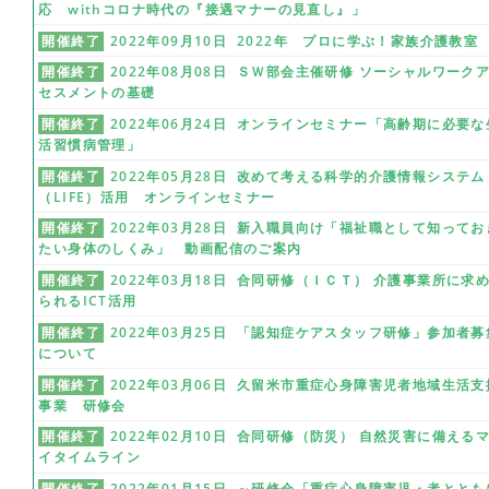
応 withコロナ時代の『接遇マナーの見直し』」
開催終了
2022年09月10日 2022年 プロに学ぶ！家族介護教室
開催終了
2022年08月08日 ＳＷ部会主催研修 ソーシャルワーク
セスメントの基礎
開催終了
2022年06月24日 オンラインセミナー「高齢期に必要な
活習慣病管理」
開催終了
2022年05月28日 改めて考える科学的介護情報システム
（LIFE）活用 オンラインセミナー
開催終了
2022年03月28日 新入職員向け「福祉職として知ってお
たい身体のしくみ」 動画配信のご案内
開催終了
2022年03月18日 合同研修（ＩＣＴ） 介護事業所に求
られるICT活用
開催終了
2022年03月25日 「認知症ケアスタッフ研修」参加者募
について
開催終了
2022年03月06日 久留米市重症心身障害児者地域生活支
事業 研修会
開催終了
2022年02月10日 合同研修（防災） 自然災害に備える
イタイムライン
開催終了
2022年01月15日 ～研修会「重症心身障害児・者ととも