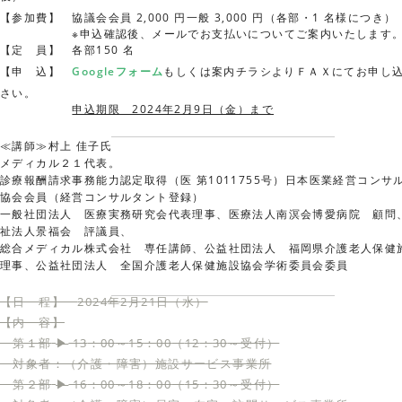
【参加費】 協議会会員 2,000 円一般 3,000 円（各部・1 名様につき）
※申込確認後、メールでお支払いについてご案内いたします
【定 員】 各部150 名
【申 込】
Googleフォーム
もしくは案内チラシよりＦＡＸにてお申し
さい。
申込期限 2024年2月9日（金）まで
≪講師≫村上 佳子氏
メディカル２１代表。
診療報酬請求事務能力認定取得（医 第1011755号）日本医業経営コンサ
協会会員（経営コンサルタント登録）
一般社団法人 医療実務研究会代表理事、医療法人南溟会博愛病院 顧問
祉法人景福会 評議員、
総合メディカル株式会社 専任講師、公益社団法人 福岡県介護老人保健
理事、公益社団法人 全国介護老人保健施設協会学術委員会委員
【日 程】
2024
年
2
月
21
日（水）
【内 容】
第１部
13
：
00
～
15
：
00
（
12
：
30
～受付）
▶
対象者：（介護・障害）施設サービス事業所
第２部
16
：
00
～
18
：
00
（
15
：
30
～受付）
▶