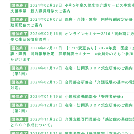
開催終了
2024年02月28日 令和5年度久留米市介護サービス事業
支援事業 新入職員研修のご案内
開催終了
2024年02月07日 医療・介護・障害 同時報酬改定研
動画配信のご案内
開催終了
2024年02月16日 オンラインセミナー2/16「高齢期に
要な生活習慣病管理」
開催終了
2024年02月21日 【1/11変更あり】2024年度 医療・
護・障害 同時報酬改定 詳細解説セミナー ※会員外の方もご参加
ただけます
開催終了
2024年01月19日 在宅・訪問系ＢＣＰ策定研修のご案内
（第3回）
開催終了
2024年02月15日 合同部会研修会『介護現場の基本の電
対応』
開催終了
2024年01月19日 小規模多機能部会『管理者研修』
開催終了
2023年12月21日 在宅・訪問系ＢＣＰ策定研修のご案内
（第2回）
開催終了
2023年11月22日 介護支援専門員部会『感染症の基礎知
とＢＣＰ作成について』
開催終了
2023年11月21日 障害者部会『発達障害「支援のコツ」