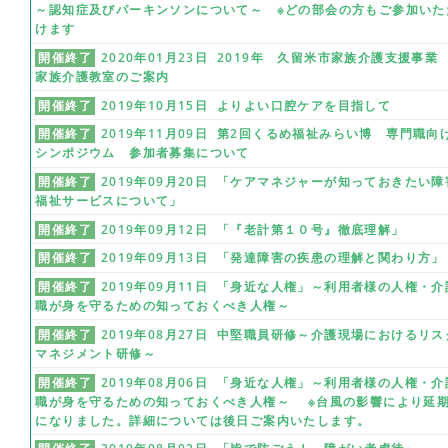
～認知症及びパーキンソンについて～ ※どの部会の方もご参加いた
けます
開催終了
2020年01月23日 2019年 久留米市家族介護支援事
家族介護教室のご案内
開催終了
2019年10月15日 よりよい口腔ケアを目指して
開催終了
2019年11月09日 第2回くるめ福祉みらい博 専門職向
シンポジウム 参加者募集について
開催終了
2019年09月20日 「ケアマネジャーが知っておきたい障
福祉サービスについて」
開催終了
2019年09月12日 「『老計第１０号』徹底理解」
開催終了
2019年09月13日 「発達障害の疾患の理解と関わり方」
開催終了
2019年09月11日 「身近な人権」～利用者様の人権・介
職が身を守るための知っておくべき人権～
開催終了
2019年08月27日 中堅職員研修～介護現場におけるリス
マネジメント研修～
開催終了
2019年08月06日 「身近な人権」～利用者様の人権・介
職が身を守るための知っておくべき人権～ ※台風の影響により延
になりました。詳細については後日ご案内いたします。