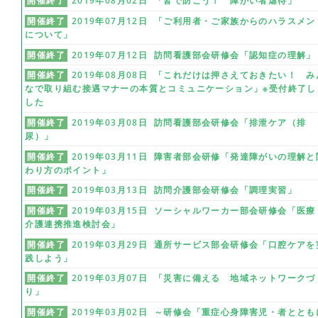
開催終了
2019年08月02日 「皆で防ごう！ 障がい者虐待」
開催終了
2019年07月12日 「ご利用者・ご家族からのハラスメン
について」
開催終了
2019年07月12日 訪問看護部会研修会「認知症の理解」
開催終了
2019年08月08日 「これだけは押さえておきたい！ み
なで取り組む接遇マナーの本質とコミュニケーション」※受付終了し
した
開催終了
2019年03月08日 訪問看護部会研修会「排泄ケア（排
尿）」
開催終了
2019年03月11日 障害者部会研修「発達障がいの理解と
わり方のポイント」
開催終了
2019年03月13日 訪問介護部会研修会「調理実習」
開催終了
2019年03月15日 ソーシャルワーカー部会研修会「医療
介護連携推進検討会」
開催終了
2019年03月29日 通所サービス部会研修会「口腔ケアを
践しよう」
開催終了
2019年03月07日 「災害に備える 地域ネットワークづ
り」
開催終了
2019年03月02日 ～研修会「重症心身障害児・者ととも