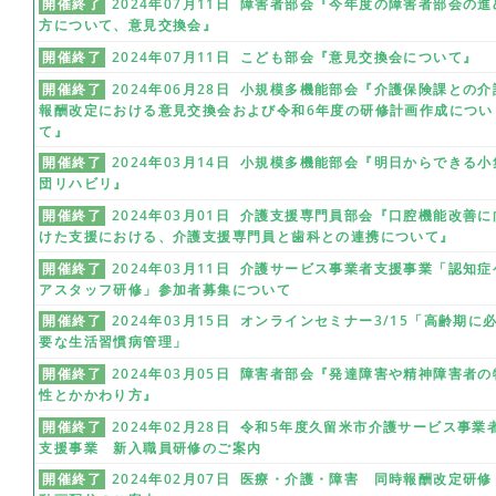
開催終了
2024年07月11日 障害者部会『今年度の障害者部会の進
方について、意見交換会』
開催終了
2024年07月11日 こども部会『意見交換会について』
開催終了
2024年06月28日 小規模多機能部会『介護保険課との介
報酬改定における意見交換会および令和6年度の研修計画作成につい
て』
開催終了
2024年03月14日 小規模多機能部会『明日からできる小
団リハビリ』
開催終了
2024年03月01日 介護支援専門員部会『口腔機能改善に
けた支援における、介護支援専門員と歯科との連携について』
開催終了
2024年03月11日 介護サービス事業者支援事業「認知症
アスタッフ研修」参加者募集について
開催終了
2024年03月15日 オンラインセミナー3/15「高齢期に
要な生活習慣病管理」
開催終了
2024年03月05日 障害者部会『発達障害や精神障害者の
性とかかわり方』
開催終了
2024年02月28日 令和5年度久留米市介護サービス事業
支援事業 新入職員研修のご案内
開催終了
2024年02月07日 医療・介護・障害 同時報酬改定研