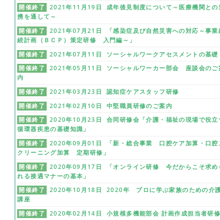
開催終了
2021年11月19日 成年後見制度について～医療機関との
携を通して～
開催終了
2021年07月21日 「感染症及び自然災害への対応～事業
続計画（ＢＣＰ）策定研修 入門編～」
開催終了
2021年07月11日 ソーシャルワークアセスメントの基礎
開催終了
2021年05月11日 ソーシャルワーカー部会 座談会のご
内
開催終了
2021年03月23日 認知症ケアスタッフ研修
開催終了
2021年02月10日 中堅職員研修のご案内
開催終了
2020年10月23日 合同研修会「介護・福祉の現場で役立
循環器疾患の基礎知識」
開催終了
2020年09月01日 「新・総合事業 口腔ケア加算・口腔
クリーニング加算 定期研修」
開催終了
2020年09月17日 「オンライン研修 今だからこそ求め
れる接遇マナーの基本」
開催終了
2020年10月18日 2020年 プロに学ぶ家族のための介
講座
開催終了
2020年02月14日 小規模多機能部会 計画作成担当者研