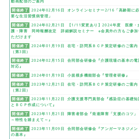
動画配信のご案内
開催終了
2024年02月16日 オンラインセミナー2/16「高齢期に
要な生活習慣病管理」
開催終了
2024年02月21日 【1/11変更あり】2024年度 医療・
護・障害 同時報酬改定 詳細解説セミナー ※会員外の方もご参加
ただけます
開催終了
2024年01月19日 在宅・訪問系ＢＣＰ策定研修のご案内
（第3回）
開催終了
2024年02月15日 合同部会研修会『介護現場の基本の電
対応』
開催終了
2024年01月19日 小規模多機能部会『管理者研修』
開催終了
2023年12月21日 在宅・訪問系ＢＣＰ策定研修のご案内
（第2回）
開催終了
2023年11月22日 介護支援専門員部会『感染症の基礎知
とＢＣＰ作成について』
開催終了
2023年11月21日 障害者部会『発達障害「支援のコツ」
～特性を踏まえて～』
開催終了
2023年11月09日 合同部会研修会『アンガーマネジメン
の基本』