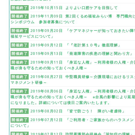
開催終了
2019年10月15日 よりよい口腔ケアを目指して
開催終了
2019年11月09日 第2回くるめ福祉みらい博 専門職向
シンポジウム 参加者募集について
開催終了
2019年09月20日 「ケアマネジャーが知っておきたい障
福祉サービスについて」
開催終了
2019年09月12日 「『老計第１０号』徹底理解」
開催終了
2019年09月13日 「発達障害の疾患の理解と関わり方」
開催終了
2019年09月11日 「身近な人権」～利用者様の人権・介
職が身を守るための知っておくべき人権～
開催終了
2019年08月27日 中堅職員研修～介護現場におけるリス
マネジメント研修～
開催終了
2019年08月06日 「身近な人権」～利用者様の人権・介
職が身を守るための知っておくべき人権～ ※台風の影響により延
になりました。詳細については後日ご案内いたします。
開催終了
2019年08月02日 「皆で防ごう！ 障がい者虐待」
開催終了
2019年07月12日 「ご利用者・ご家族からのハラスメン
について」
開催終了
2019年07月12日 訪問看護部会研修会「認知症の理解」