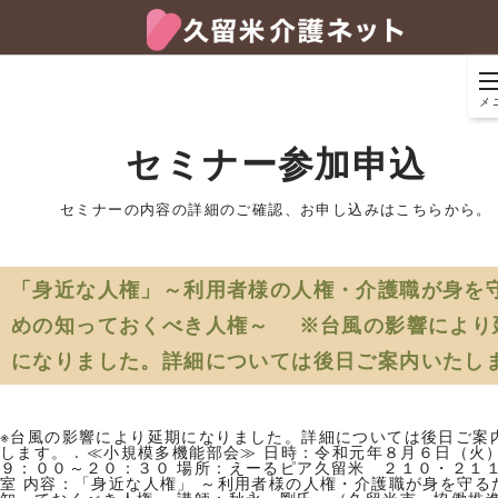
メ
セミナー参加申込
セミナーの内容の詳細のご確認、お申し込みはこちらから。
「身近な人権」～利用者様の人権・介護職が身を
めの知っておくべき人権～ ※台風の影響により
になりました。詳細については後日ご案内いたし
※台風の影響により延期になりました。詳細については後日ご案
します。
.
≪小規模多機能部会≫
日時：令和元年８月６日（火
９：００～２０：３０
場所：えーるピア久留米 ２１０・２１
室
内容：「身近な人権」
～利用者様の人権・介護職が身を守る