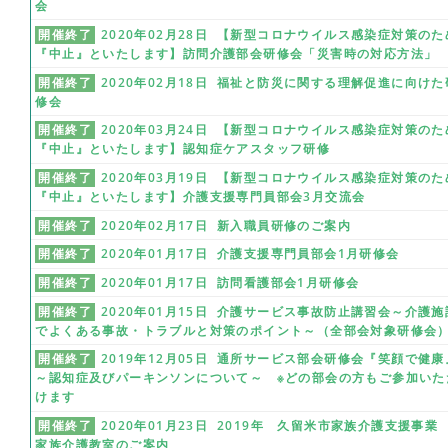
会
開催終了
2020年02月28日 【新型コロナウイルス感染症対策のた
『中止』といたします】訪問介護部会研修会「災害時の対応方法」
開催終了
2020年02月18日 福祉と防災に関する理解促進に向けた
修会
開催終了
2020年03月24日 【新型コロナウイルス感染症対策のた
『中止』といたします】認知症ケアスタッフ研修
開催終了
2020年03月19日 【新型コロナウイルス感染症対策のた
『中止』といたします】介護支援専門員部会3月交流会
開催終了
2020年02月17日 新入職員研修のご案内
開催終了
2020年01月17日 介護支援専門員部会1月研修会
開催終了
2020年01月17日 訪問看護部会1月研修会
開催終了
2020年01月15日 介護サービス事故防止講習会～介護施
でよくある事故・トラブルと対策のポイント～（全部会対象研修会
開催終了
2019年12月05日 通所サービス部会研修会『笑顔で健康
～認知症及びパーキンソンについて～ ※どの部会の方もご参加いた
けます
開催終了
2020年01月23日 2019年 久留米市家族介護支援事
家族介護教室のご案内