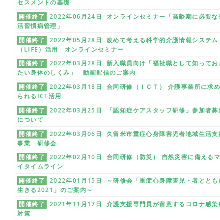
セスメントの基礎
開催終了
2022年06月24日 オンラインセミナー「高齢期に必要な
活習慣病管理」
開催終了
2022年05月28日 改めて考える科学的介護情報システム
（LIFE）活用 オンラインセミナー
開催終了
2022年03月28日 新入職員向け「福祉職として知ってお
たい身体のしくみ」 動画配信のご案内
開催終了
2022年03月18日 合同研修（ＩＣＴ） 介護事業所に求
られるICT活用
開催終了
2022年03月25日 「認知症ケアスタッフ研修」参加者募
について
開催終了
2022年03月06日 久留米市重症心身障害児者地域生活支
事業 研修会
開催終了
2022年02月10日 合同研修（防災） 自然災害に備える
イタイムライン
開催終了
2022年01月15日 ～研修会「重症心身障害児・者ととも
生きる2021」のご案内～
開催終了
2021年11月17日 介護支援専門員が留意するコロナ感染
対策