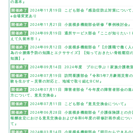
の基本』
開催終了
2024年11月19日 こども部会『感染症防止対策について
※会場変更あり
開催終了
2024年11月21日 小規模多機能部会研修『事例検討会』
開催終了
2024年09月19日 通所サービス部会『ここが知りたい！
えて久留米市！』
開催終了
2024年09月12日 小規模多機能部会『【介護職で働く人
為の☆腰痛予防の知識とエクササイズ】【知っておきたい骨粗鬆症
知識】』
開催終了
2024年09月14日 2024年度 プロに学ぶ！家族介護教
開催終了
2024年07月19日 訪問看護部会『令和5年7月豪雨災害
験を生かす～災害の対応と、地域で取り組むBCM』
開催終了
2024年07月11日 障害者部会『今年度の障害者部会の進
方について、意見交換会』
開催終了
2024年07月11日 こども部会『意見交換会について』
開催終了
2024年06月28日 小規模多機能部会『介護保険課との介
報酬改定における意見交換会および令和6年度の研修計画作成につい
て』
開催終了
2024年03月14日 小規模多機能部会『明日からできる小