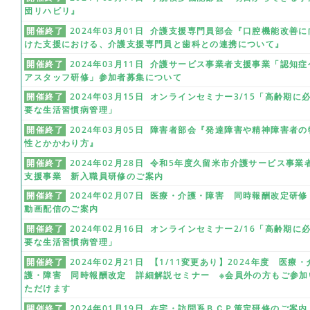
団リハビリ』
開催終了
2024年03月01日 介護支援専門員部会『口腔機能改善に
けた支援における、介護支援専門員と歯科との連携について』
開催終了
2024年03月11日 介護サービス事業者支援事業「認知症
アスタッフ研修」参加者募集について
開催終了
2024年03月15日 オンラインセミナー3/15「高齢期に
要な生活習慣病管理」
開催終了
2024年03月05日 障害者部会『発達障害や精神障害者の
性とかかわり方』
開催終了
2024年02月28日 令和5年度久留米市介護サービス事業
支援事業 新入職員研修のご案内
開催終了
2024年02月07日 医療・介護・障害 同時報酬改定研
動画配信のご案内
開催終了
2024年02月16日 オンラインセミナー2/16「高齢期に
要な生活習慣病管理」
開催終了
2024年02月21日 【1/11変更あり】2024年度 医療・
護・障害 同時報酬改定 詳細解説セミナー ※会員外の方もご参加
ただけます
開催終了
2024年01月19日 在宅・訪問系ＢＣＰ策定研修のご案内