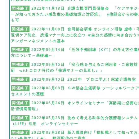
開催終了
2022年11月18日 介護支援専門員研修会 「ケアマネジ
ーが知っておきたい感染症の基礎知識と対応策」 ※他部会からの参
も可
開催終了
2022年11月08日 合同部会研修 オンライン研修 虐待・
適切ケア防止、接遇マナー向上に役立つ ≪自分の感情に向き合おう
アンガーマネジメントの基本
開催終了
2022年09月14日 「危険予知訓練（KYT）の考え方や進
方について～基礎編～」
開催終了
2022年09月15日 「安心感を与えるご利用者・ご家族対
応 withコロナ時代の『接遇マナーの見直し』」
開催終了
2022年09月10日 2022年 プロに学ぶ！家族介護教室
開催終了
2022年08月08日 ＳＷ部会主催研修 ソーシャルワーク
セスメントの基礎
開催終了
2022年06月24日 オンラインセミナー「高齢期に必要な
活習慣病管理」
開催終了
2022年05月28日 改めて考える科学的介護情報システム
（LIFE）活用 オンラインセミナー
開催終了
2022年03月28日 新入職員向け「福祉職として知ってお
たい身体のしくみ」 動画配信のご案内