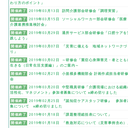
わり方のポイント」
開催終了
2019年03月13日 訪問介護部会研修会「調理実習」
開催終了
2019年03月15日 ソーシャルワーカー部会研修会「医療
介護連携推進検討会」
開催終了
2019年03月29日 通所サービス部会研修会「口腔ケアを
践しよう」
開催終了
2019年03月07日 「災害に備える 地域ネットワークづ
り」
開催終了
2019年03月02日 ～研修会「重症心身障害児・者ととも
生きる（日常生活支援編）」のご案内～
開催終了
2019年02月21日 小規模多機能部会 計画作成担当者研
会
開催終了
2019年03月20日 中堅職員研修「介護現場における組織
活性化、マネジメント」参加者募集について ※締め切りました
開催終了
2019年02月25日 『認知症ケアスタッフ研修』 参加者
集について ※締め切りました
開催終了
2019年01月18日 「課題整理総括表について」
開催終了
2019年01月18日 「救急対応について（災害事例含め）