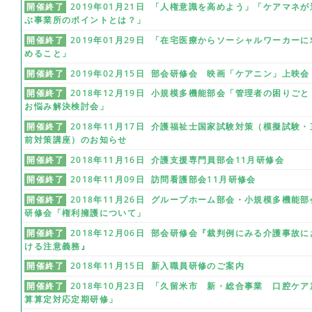
開催終了
2019年01月21日 「人権意識を高めよう」「ケアマネが
ぶ事業所のポイントとは？」
開催終了
2019年01月29日 「在宅医療からソーシャルワーカーに
めること」
開催終了
2019年02月15日 部会研修会 映画「ケアニン」上映会
開催終了
2018年12月19日 小規模多機能部会「管理者の困りごと
お悩み解決検討会」
開催終了
2018年11月17日 介護福祉士国家試験対策（模擬試験・
前対策講座）のお知らせ
開催終了
2018年11月16日 介護支援専門員部会11月研修会
開催終了
2018年11月09日 訪問看護部会11月研修会
開催終了
2018年11月26日 グループホーム部会・小規模多機能部
研修会「権利擁護について」
開催終了
2018年12月06日 部会研修会『裁判例にみる介護事故に
ける注意義務』
開催終了
2018年11月15日 新入職員研修のご案内
開催終了
2018年10月23日 「久留米市 新・総合事業 口腔ケア
算算定対応定期研修」