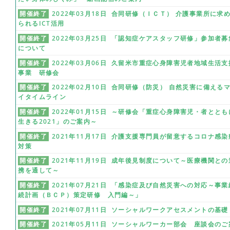
開催終了
2022年03月18日 合同研修（ＩＣＴ） 介護事業所に求
られるICT活用
開催終了
2022年03月25日 「認知症ケアスタッフ研修」参加者募
について
開催終了
2022年03月06日 久留米市重症心身障害児者地域生活支
事業 研修会
開催終了
2022年02月10日 合同研修（防災） 自然災害に備える
イタイムライン
開催終了
2022年01月15日 ～研修会「重症心身障害児・者ととも
生きる2021」のご案内～
開催終了
2021年11月17日 介護支援専門員が留意するコロナ感染
対策
開催終了
2021年11月19日 成年後見制度について～医療機関との
携を通して～
開催終了
2021年07月21日 「感染症及び自然災害への対応～事業
続計画（ＢＣＰ）策定研修 入門編～」
開催終了
2021年07月11日 ソーシャルワークアセスメントの基礎
開催終了
2021年05月11日 ソーシャルワーカー部会 座談会のご