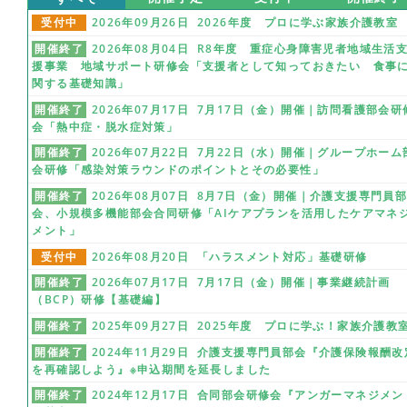
受付中
2026年09月26日 2026年度 プロに学ぶ家族介護教室
開催終了
2026年08月04日 R8年度 重症心身障害児者地域生活
援事業 地域サポート研修会「支援者として知っておきたい 食事
関する基礎知識」
開催終了
2026年07月17日 7月17日（金）開催｜訪問看護部会研
会「熱中症・脱水症対策」
開催終了
2026年07月22日 7月22日（水）開催｜グループホーム
会研修「感染対策ラウンドのポイントとその必要性」
開催終了
2026年08月07日 8月7日（金）開催｜介護支援専門員
会、小規模多機能部会合同研修「AIケアプランを活用したケアマネ
メント」
受付中
2026年08月20日 「ハラスメント対応」基礎研修
開催終了
2026年07月17日 7月17日（金）開催｜事業継続計画
（BCP）研修【基礎編】
開催終了
2025年09月27日 2025年度 プロに学ぶ！家族介護教
開催終了
2024年11月29日 介護支援専門員部会『介護保険報酬改
を再確認しよう』※申込期間を延長しました
開催終了
2024年12月17日 合同部会研修会『アンガーマネジメン