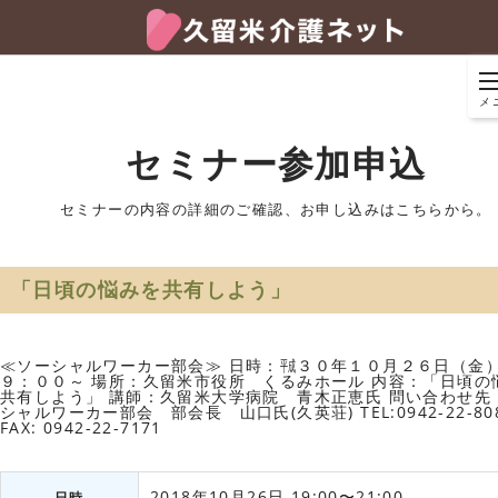
メ
セミナー参加申込
セミナーの内容の詳細のご確認、お申し込みはこちらから。
「日頃の悩みを共有しよう」
≪ソーシャルワーカー部会≫ 日時：㍻３０年１０月２６日（金
９：００～ 場所：久留米市役所 くるみホール 内容：「日頃の
共有しよう」 講師：久留米大学病院 青木正恵氏 問い合わせ先
シャルワーカー部会 部会長 山口氏(久英荘) TEL:0942-22-8
FAX: 0942-22-7171
2018年10月26日 19:00〜21:00
日時