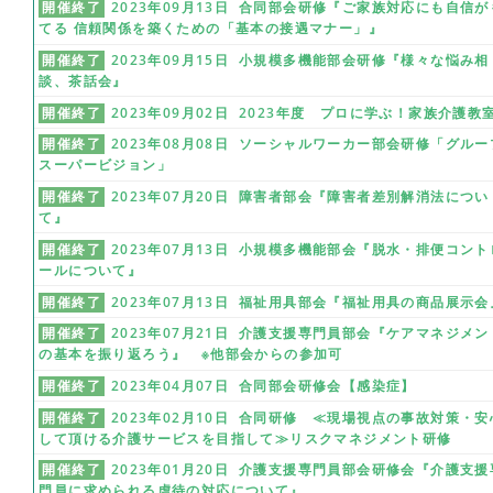
開催終了
2023年09月13日 合同部会研修『ご家族対応にも自信が
てる 信頼関係を築くための「基本の接遇マナー」』
開催終了
2023年09月15日 小規模多機能部会研修『様々な悩み相
談、茶話会』
開催終了
2023年09月02日 2023年度 プロに学ぶ！家族介護教
開催終了
2023年08月08日 ソーシャルワーカー部会研修「グルー
スーパービジョン」
開催終了
2023年07月20日 障害者部会『障害者差別解消法につい
て』
開催終了
2023年07月13日 小規模多機能部会『脱水・排便コント
ールについて』
開催終了
2023年07月13日 福祉用具部会『福祉用具の商品展示会
開催終了
2023年07月21日 介護支援専門員部会『ケアマネジメン
の基本を振り返ろう』 ※他部会からの参加可
開催終了
2023年04月07日 合同部会研修会【感染症】
開催終了
2023年02月10日 合同研修 ≪現場視点の事故対策・安
して頂ける介護サービスを目指して≫リスクマネジメント研修
開催終了
2023年01月20日 介護支援専門員部会研修会『介護支援
門員に求められる虐待の対応について』