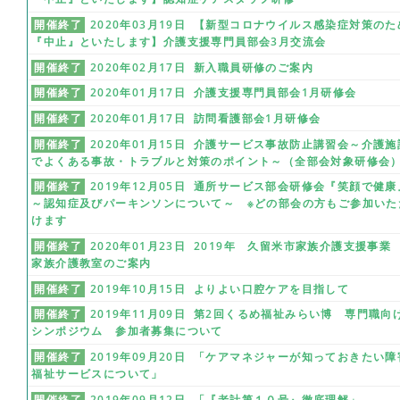
開催終了
2020年03月19日 【新型コロナウイルス感染症対策のた
『中止』といたします】介護支援専門員部会3月交流会
開催終了
2020年02月17日 新入職員研修のご案内
開催終了
2020年01月17日 介護支援専門員部会1月研修会
開催終了
2020年01月17日 訪問看護部会1月研修会
開催終了
2020年01月15日 介護サービス事故防止講習会～介護施
でよくある事故・トラブルと対策のポイント～（全部会対象研修会
開催終了
2019年12月05日 通所サービス部会研修会『笑顔で健康
～認知症及びパーキンソンについて～ ※どの部会の方もご参加いた
けます
開催終了
2020年01月23日 2019年 久留米市家族介護支援事
家族介護教室のご案内
開催終了
2019年10月15日 よりよい口腔ケアを目指して
開催終了
2019年11月09日 第2回くるめ福祉みらい博 専門職向
シンポジウム 参加者募集について
開催終了
2019年09月20日 「ケアマネジャーが知っておきたい障
福祉サービスについて」
開催終了
2019年09月12日 「『老計第１０号』徹底理解」