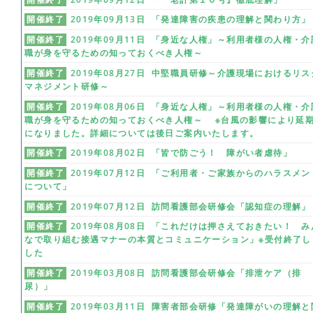
開催終了
2019年09月13日 「発達障害の疾患の理解と関わり方」
開催終了
2019年09月11日 「身近な人権」～利用者様の人権・介
職が身を守るための知っておくべき人権～
開催終了
2019年08月27日 中堅職員研修～介護現場におけるリス
マネジメント研修～
開催終了
2019年08月06日 「身近な人権」～利用者様の人権・介
職が身を守るための知っておくべき人権～ ※台風の影響により延
になりました。詳細については後日ご案内いたします。
開催終了
2019年08月02日 「皆で防ごう！ 障がい者虐待」
開催終了
2019年07月12日 「ご利用者・ご家族からのハラスメン
について」
開催終了
2019年07月12日 訪問看護部会研修会「認知症の理解」
開催終了
2019年08月08日 「これだけは押さえておきたい！ み
なで取り組む接遇マナーの本質とコミュニケーション」※受付終了し
した
開催終了
2019年03月08日 訪問看護部会研修会「排泄ケア（排
尿）」
開催終了
2019年03月11日 障害者部会研修「発達障がいの理解と