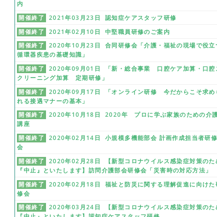
内
開催終了
2021年03月23日 認知症ケアスタッフ研修
開催終了
2021年02月10日 中堅職員研修のご案内
開催終了
2020年10月23日 合同研修会「介護・福祉の現場で役立
循環器疾患の基礎知識」
開催終了
2020年09月01日 「新・総合事業 口腔ケア加算・口腔
クリーニング加算 定期研修」
開催終了
2020年09月17日 「オンライン研修 今だからこそ求め
れる接遇マナーの基本」
開催終了
2020年10月18日 2020年 プロに学ぶ家族のための介
講座
開催終了
2020年02月14日 小規模多機能部会 計画作成担当者研
会
開催終了
2020年02月28日 【新型コロナウイルス感染症対策のた
『中止』といたします】訪問介護部会研修会「災害時の対応方法」
開催終了
2020年02月18日 福祉と防災に関する理解促進に向けた
修会
開催終了
2020年03月24日 【新型コロナウイルス感染症対策のた
『中止』といたします】認知症ケアスタッフ研修