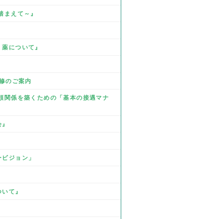
を踏まえて～』
』
、薬について』
研修のご案内
 信頼関係を築くための「基本の接遇マナ
会』
ービジョン」
ついて』