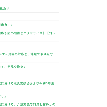
』
変更あり
留米市！』
☆腰痛予防の知識とエクササイズ】【知っ
を生かす～災害の対応と、地域で取り組む
ついて、意見交換会』
改定における意見交換会および令和6年度
ビリ』
支援における、介護支援専門員と歯科との