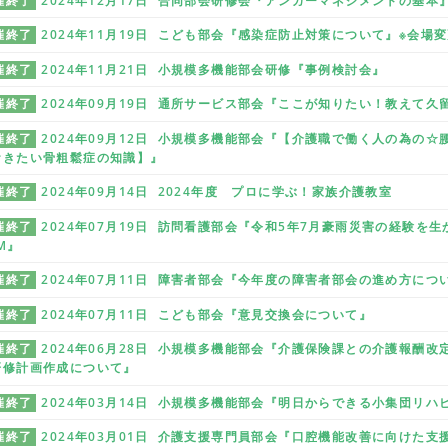
催終了
2024年12月17日 合同部会研修会『アンガーマネジメントの基本
催終了
2024年11月19日 こども部会『感染症防止対策について』※会場
催終了
2024年11月21日 小規模多機能部会研修『事例検討会』
催終了
2024年09月19日 通所サービス部会『ここが知りたい！教えて久
催終了
2024年09月12日 小規模多機能部会『【介護職で働く人の為の
おきたい骨粗鬆症の知識】』
催終了
2024年09月14日 2024年度 プロに学ぶ！家族介護教室
催終了
2024年07月19日 訪問看護部会『令和5年7月豪雨災害の経験
M』
催終了
2024年07月11日 障害者部会『今年度の障害者部会の進め方に
催終了
2024年07月11日 こども部会『意見交換会について』
催終了
2024年06月28日 小規模多機能部会『介護保険課との介護報酬
研修計画作成について』
催終了
2024年03月14日 小規模多機能部会『明日からできる小集団リハ
催終了
2024年03月01日 介護支援専門員部会『口腔機能改善に向けた