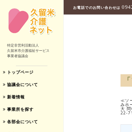
094
お電話でのお問い合わせは
特定非営利活動法人
久留米市介護福祉サービス
事業者協議会
トップページ
「
協議会について
新着情報
≪ソ
みホ
大 問
事業所を探す
22-7
各部会について