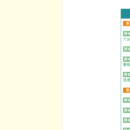
受
開
て
開
開
要
開
活
受
開
開
開