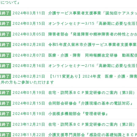
携について』
催終了
2024年03月11日 介護サービス事業者支援事業「認知症ケアス
催終了
2024年03月15日 オンラインセミナー3/15「高齢期に必要な生
催終了
2024年03月05日 障害者部会『発達障害や精神障害者の特性とか
催終了
2024年02月28日 令和5年度久留米市介護サービス事業者支援事
催終了
2024年02月07日 医療・介護・障害 同時報酬改定研修 動画配
催終了
2024年02月16日 オンラインセミナー2/16「高齢期に必要な生
催終了
2024年02月21日 【1/11変更あり】2024年度 医療・介護
員外の方もご参加いただけます
催終了
2024年01月19日 在宅・訪問系ＢＣＰ策定研修のご案内（第3回）
催終了
2024年02月15日 合同部会研修会『介護現場の基本の電話対応』
催終了
2024年01月19日 小規模多機能部会『管理者研修』
催終了
2023年12月21日 在宅・訪問系ＢＣＰ策定研修のご案内（第2回）
催終了
2023年11月22日 介護支援専門員部会『感染症の基礎知識とＢＣ