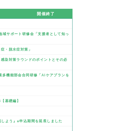
開催終了
業 地域サポート研修会「支援者として知っ
熱中症・脱水症対策」
修「感染対策ラウンドのポイントとその必
規模多機能部会合同研修「AIケアプランを
研修【基礎編】
確認しよう』※申込期間を延長しました