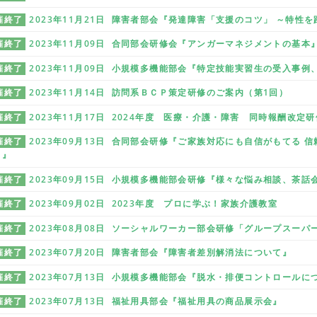
催終了
2023年11月21日 障害者部会『発達障害「支援のコツ」 ～特性
催終了
2023年11月09日 合同部会研修会『アンガーマネジメントの基本
催終了
2023年11月09日 小規模多機能部会『特定技能実習生の受入事例
催終了
2023年11月14日 訪問系ＢＣＰ策定研修のご案内（第1回）
催終了
2023年11月17日 2024年度 医療・介護・障害 同時報酬改定
催終了
2023年09月13日 合同部会研修『ご家族対応にも自信がもてる
」』
催終了
2023年09月15日 小規模多機能部会研修『様々な悩み相談、茶話
催終了
2023年09月02日 2023年度 プロに学ぶ！家族介護教室
催終了
2023年08月08日 ソーシャルワーカー部会研修「グループスーパ
催終了
2023年07月20日 障害者部会『障害者差別解消法について』
催終了
2023年07月13日 小規模多機能部会『脱水・排便コントロールに
催終了
2023年07月13日 福祉用具部会『福祉用具の商品展示会』