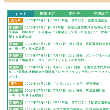
すべて
開催予定
受付中
開催終了
受付中
2026年09月26日 2026年度 プロに学ぶ家族介護教室
開催終了
2026年08月04日 R8年度 重症心身障害児者地域生活
援事業 地域サポート研修会「支援者として知っておきたい 食事
関する基礎知識」
開催終了
2026年07月17日 7月17日（金）開催｜訪問看護部会研
会「熱中症・脱水症対策」
開催終了
2026年07月22日 7月22日（水）開催｜グループホーム
会研修「感染対策ラウンドのポイントとその必要性」
開催終了
2026年08月07日 8月7日（金）開催｜介護支援専門員
会、小規模多機能部会合同研修「AIケアプランを活用したケアマネ
メント」
受付中
2026年08月20日 「ハラスメント対応」基礎研修
開催終了
2026年07月17日 7月17日（金）開催｜事業継続計画
（BCP）研修【基礎編】
開催終了
2025年09月27日 2025年度 プロに学ぶ！家族介護教
開催終了
2024年11月29日 介護支援専門員部会『介護保険報酬改