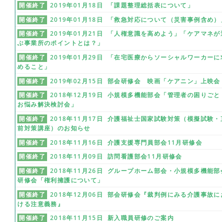
開催終了
2019年01月18日 「課題整理総括表について」
開催終了
2019年01月18日 「救急対応について（災害事例含め）
開催終了
2019年01月21日 「人権意識を高めよう」「ケアマネが
ぶ事業所のポイントとは？」
開催終了
2019年01月29日 「在宅医療からソーシャルワーカーに
めること」
開催終了
2019年02月15日 部会研修会 映画「ケアニン」上映会
開催終了
2018年12月19日 小規模多機能部会「管理者の困りごと
お悩み解決検討会」
開催終了
2018年11月17日 介護福祉士国家試験対策（模擬試験・
前対策講座）のお知らせ
開催終了
2018年11月16日 介護支援専門員部会11月研修会
開催終了
2018年11月09日 訪問看護部会11月研修会
開催終了
2018年11月26日 グループホーム部会・小規模多機能部
研修会「権利擁護について」
開催終了
2018年12月06日 部会研修会『裁判例にみる介護事故に
ける注意義務』
開催終了
2018年11月15日 新入職員研修のご案内