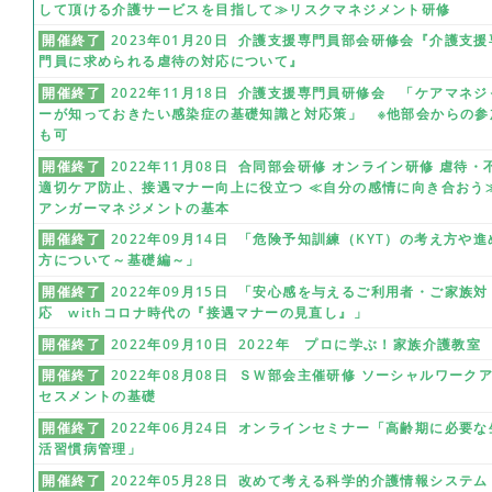
して頂ける介護サービスを目指して≫リスクマネジメント研修
開催終了
2023年01月20日 介護支援専門員部会研修会『介護支援
門員に求められる虐待の対応について』
開催終了
2022年11月18日 介護支援専門員研修会 「ケアマネジ
ーが知っておきたい感染症の基礎知識と対応策」 ※他部会からの参
も可
開催終了
2022年11月08日 合同部会研修 オンライン研修 虐待・
適切ケア防止、接遇マナー向上に役立つ ≪自分の感情に向き合おう
アンガーマネジメントの基本
開催終了
2022年09月14日 「危険予知訓練（KYT）の考え方や進
方について～基礎編～」
開催終了
2022年09月15日 「安心感を与えるご利用者・ご家族対
応 withコロナ時代の『接遇マナーの見直し』」
開催終了
2022年09月10日 2022年 プロに学ぶ！家族介護教室
開催終了
2022年08月08日 ＳＷ部会主催研修 ソーシャルワーク
セスメントの基礎
開催終了
2022年06月24日 オンラインセミナー「高齢期に必要な
活習慣病管理」
開催終了
2022年05月28日 改めて考える科学的介護情報システム