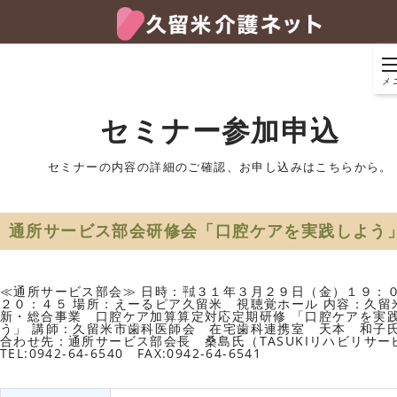
メ
セミナー参加申込
セミナーの内容の詳細のご確認、お申し込みはこちらから。
通所サービス部会研修会「口腔ケアを実践しよう
≪通所サービス部会≫ 日時：㍻３１年３月２９日（金）１９：
２０：４５ 場所：えーるピア久留米 視聴覚ホール 内容：久
新・総合事業 口腔ケア加算算定対応定期研修 「口腔ケアを実
う」 講師：久留米市歯科医師会 在宅歯科連携室 天本 和子氏
合わせ先：通所サービス部会長 桑島氏（TASUKIリハビリサー
TEL:0942-64-6540 FAX:0942-64-6541