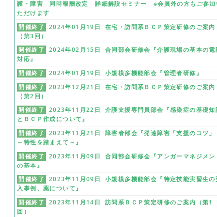
護・障害 同時報酬改定 詳細解説セミナー ※会員外の方もご参加
ただけます
開催終了
2024年01月19日 在宅・訪問系ＢＣＰ策定研修のご案内
（第3回）
開催終了
2024年02月15日 合同部会研修会『介護現場の基本の電
対応』
開催終了
2024年01月19日 小規模多機能部会『管理者研修』
開催終了
2023年12月21日 在宅・訪問系ＢＣＰ策定研修のご案内
（第2回）
開催終了
2023年11月22日 介護支援専門員部会『感染症の基礎知
とＢＣＰ作成について』
開催終了
2023年11月21日 障害者部会『発達障害「支援のコツ」
～特性を踏まえて～』
開催終了
2023年11月09日 合同部会研修会『アンガーマネジメン
の基本』
開催終了
2023年11月09日 小規模多機能部会『特定技能実習生の
入事例、薬について』
開催終了
2023年11月14日 訪問系ＢＣＰ策定研修のご案内（第1
回）