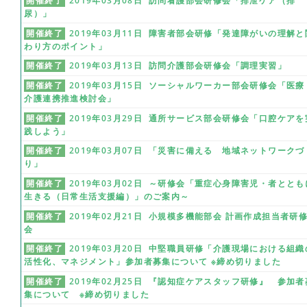
開催終了
2019年03月08日 訪問看護部会研修会「排泄ケア（排
尿）」
開催終了
2019年03月11日 障害者部会研修「発達障がいの理解と
わり方のポイント」
開催終了
2019年03月13日 訪問介護部会研修会「調理実習」
開催終了
2019年03月15日 ソーシャルワーカー部会研修会「医療
介護連携推進検討会」
開催終了
2019年03月29日 通所サービス部会研修会「口腔ケアを
践しよう」
開催終了
2019年03月07日 「災害に備える 地域ネットワークづ
り」
開催終了
2019年03月02日 ～研修会「重症心身障害児・者ととも
生きる（日常生活支援編）」のご案内～
開催終了
2019年02月21日 小規模多機能部会 計画作成担当者研
会
開催終了
2019年03月20日 中堅職員研修「介護現場における組織
活性化、マネジメント」参加者募集について ※締め切りました
開催終了
2019年02月25日 『認知症ケアスタッフ研修』 参加者
集について ※締め切りました