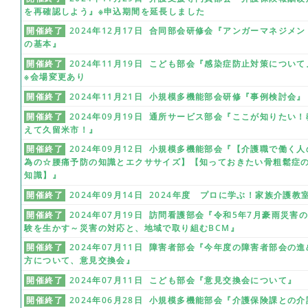
を再確認しよう』※申込期間を延長しました
開催終了
2024年12月17日 合同部会研修会『アンガーマネジメン
の基本』
開催終了
2024年11月19日 こども部会『感染症防止対策について
※会場変更あり
開催終了
2024年11月21日 小規模多機能部会研修『事例検討会』
開催終了
2024年09月19日 通所サービス部会『ここが知りたい！
えて久留米市！』
開催終了
2024年09月12日 小規模多機能部会『【介護職で働く人
為の☆腰痛予防の知識とエクササイズ】【知っておきたい骨粗鬆症
知識】』
開催終了
2024年09月14日 2024年度 プロに学ぶ！家族介護教
開催終了
2024年07月19日 訪問看護部会『令和5年7月豪雨災害
験を生かす～災害の対応と、地域で取り組むBCM』
開催終了
2024年07月11日 障害者部会『今年度の障害者部会の進
方について、意見交換会』
開催終了
2024年07月11日 こども部会『意見交換会について』
開催終了
2024年06月28日 小規模多機能部会『介護保険課との介