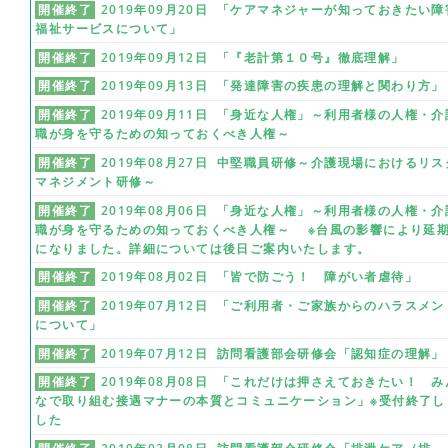
開催終了
2019年09月20日 「ケアマネジャーが知っておきたい障
福祉サービスについて」
開催終了
2019年09月12日 「『老計第１０号』徹底理解」
開催終了
2019年09月13日 「発達障害の疾患の理解と関わり方」
開催終了
2019年09月11日 「身近な人権」～利用者様の人権・介
職が身を守るための知っておくべき人権～
開催終了
2019年08月27日 中堅職員研修～介護現場におけるリス
マネジメント研修～
開催終了
2019年08月06日 「身近な人権」～利用者様の人権・介
職が身を守るための知っておくべき人権～ ※台風の影響により延
になりました。詳細については後日ご案内いたします。
開催終了
2019年08月02日 「皆で防ごう！ 障がい者虐待」
開催終了
2019年07月12日 「ご利用者・ご家族からのハラスメン
について」
開催終了
2019年07月12日 訪問看護部会研修会「認知症の理解」
開催終了
2019年08月08日 「これだけは押さえておきたい！ み
なで取り組む接遇マナーの本質とコミュニケーション」※受付終了し
した