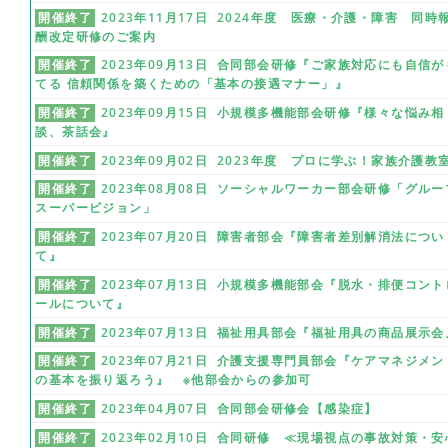
開催終了
2023年11月17日 2024年度 医療・介護・障害 同時
酬改定研修のご案内
開催終了
2023年09月13日 合同部会研修『ご家族対応にも自信が
てる 信頼関係を築くための「基本の接遇マナー」』
開催終了
2023年09月15日 小規模多機能部会研修『様々な悩み相
談、茶話会』
開催終了
2023年09月02日 2023年度 プロに学ぶ！家族介護教
開催終了
2023年08月08日 ソーシャルワーカー部会研修「グルー
スーパービジョン」
開催終了
2023年07月20日 障害者部会『障害者差別解消法につい
て』
開催終了
2023年07月13日 小規模多機能部会『脱水・排便コント
ールについて』
開催終了
2023年07月13日 福祉用具部会『福祉用具の商品展示会
開催終了
2023年07月21日 介護支援専門員部会『ケアマネジメン
の基本を振り返ろう』 ※他部会からの参加可
開催終了
2023年04月07日 合同部会研修会【感染症】
開催終了
2023年02月10日 合同研修 ≪現場視点の事故対策・安