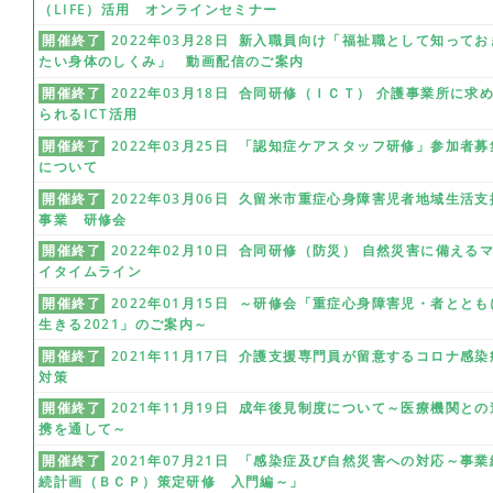
（LIFE）活用 オンラインセミナー
開催終了
2022年03月28日 新入職員向け「福祉職として知ってお
たい身体のしくみ」 動画配信のご案内
開催終了
2022年03月18日 合同研修（ＩＣＴ） 介護事業所に求
られるICT活用
開催終了
2022年03月25日 「認知症ケアスタッフ研修」参加者募
について
開催終了
2022年03月06日 久留米市重症心身障害児者地域生活支
事業 研修会
開催終了
2022年02月10日 合同研修（防災） 自然災害に備える
イタイムライン
開催終了
2022年01月15日 ～研修会「重症心身障害児・者ととも
生きる2021」のご案内～
開催終了
2021年11月17日 介護支援専門員が留意するコロナ感染
対策
開催終了
2021年11月19日 成年後見制度について～医療機関との
携を通して～
開催終了
2021年07月21日 「感染症及び自然災害への対応～事業
続計画（ＢＣＰ）策定研修 入門編～」