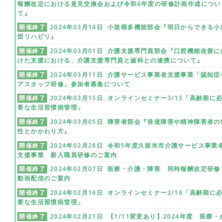
報酬改定における意見交換会および令和6年度の研修計画作成につい
て』
開催終了
2024年03月14日 小規模多機能部会『明日からできる小
団リハビリ』
開催終了
2024年03月01日 介護支援専門員部会『口腔機能改善に
けた支援における、介護支援専門員と歯科との連携について』
開催終了
2024年03月11日 介護サービス事業者支援事業「認知症
アスタッフ研修」参加者募集について
開催終了
2024年03月15日 オンラインセミナー3/15「高齢期に
要な生活習慣病管理」
開催終了
2024年03月05日 障害者部会『発達障害や精神障害者の
性とかかわり方』
開催終了
2024年02月28日 令和5年度久留米市介護サービス事業
支援事業 新入職員研修のご案内
開催終了
2024年02月07日 医療・介護・障害 同時報酬改定研
動画配信のご案内
開催終了
2024年02月16日 オンラインセミナー2/16「高齢期に
要な生活習慣病管理」
開催終了
2024年02月21日 【1/11変更あり】2024年度 医療・