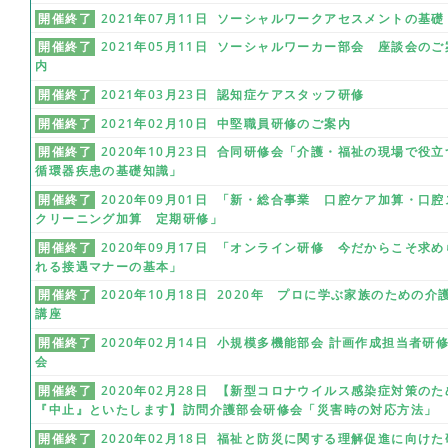
開催終了
2021年07月11日 ソーシャルワークアセスメントの基礎
開催終了
2021年05月11日 ソーシャルワーカー部会 座談会のご
内
開催終了
2021年03月23日 認知症ケアスタッフ研修
開催終了
2021年02月10日 中堅職員研修のご案内
開催終了
2020年10月23日 合同研修会「介護・福祉の現場で役立
循環器疾患の基礎知識」
開催終了
2020年09月01日 「新・総合事業 口腔ケア加算・口腔
クリーニング加算 定期研修」
開催終了
2020年09月17日 「オンライン研修 今だからこそ求め
れる接遇マナーの基本」
開催終了
2020年10月18日 2020年 プロに学ぶ家族のための介
講座
開催終了
2020年02月14日 小規模多機能部会 計画作成担当者研
会
開催終了
2020年02月28日 【新型コロナウイルス感染症対策のた
『中止』といたします】訪問介護部会研修会「災害時の対応方法」
開催終了
2020年02月18日 福祉と防災に関する理解促進に向けた