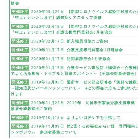
修会
開催終了
2020年03月24日 【新型コロナウイルス感染症対策のた
『中止』といたします】認知症ケアスタッフ研修
開催終了
2020年03月19日 【新型コロナウイルス感染症対策のた
『中止』といたします】介護支援専門員部会3月交流会
開催終了
2020年02月17日 新入職員研修のご案内
開催終了
2020年01月17日 介護支援専門員部会1月研修会
開催終了
2020年01月17日 訪問看護部会1月研修会
開催終了
2020年01月15日 介護サービス事故防止講習会～介護施
でよくある事故・トラブルと対策のポイント～（全部会対象研修会
開催終了
2019年12月05日 通所サービス部会研修会『笑顔で健康
～認知症及びパーキンソンについて～ ※どの部会の方もご参加いた
けます
開催終了
2020年01月23日 2019年 久留米市家族介護支援事
家族介護教室のご案内
開催終了
2019年10月15日 よりよい口腔ケアを目指して
開催終了
2019年11月09日 第2回くるめ福祉みらい博 専門職向
シンポジウム 参加者募集について