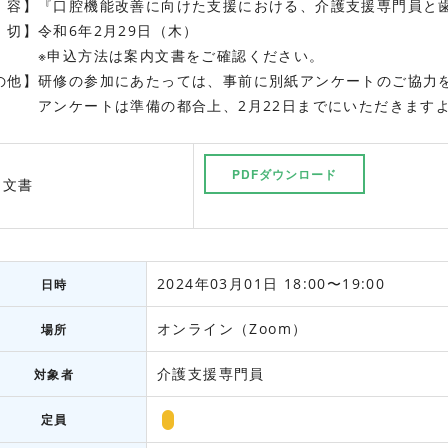
 容】『口腔機能改善に向けた支援における、介護支援専門員と
 切】令和6年2月29日（木）
込方法は案内文書をご確認ください。
の他】研修の参加にあたっては、事前に別紙アンケートのご協力
ケートは準備の都合上、2月22日までにいただきますよ
PDFダウンロード
内文書
2024年03月01日 18:00〜19:00
日時
オンライン（Zoom）
場所
介護支援専門員
対象者
定員