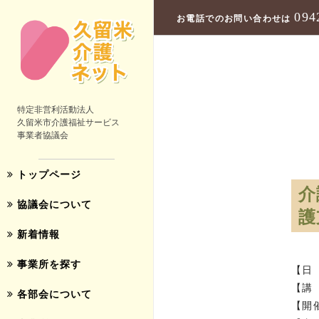
094
お電話でのお問い合わせは
特定非営利活動法人
久留米市介護福祉サービス
事業者協議会
トップページ
介
協議会について
護
新着情報
事業所を探す
【日 
【講
各部会について
【開