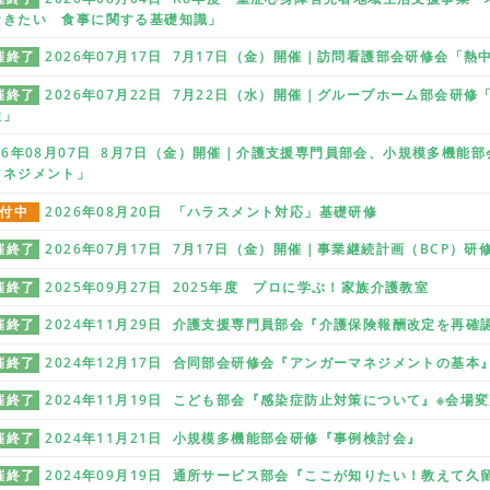
おきたい 食事に関する基礎知識」
催終了
2026年07月17日 7月17日（金）開催｜訪問看護部会研修会「
催終了
2026年07月22日 7月22日（水）開催｜グループホーム部会研
性」
026年08月07日 8月7日（金）開催｜介護支援専門員部会、小規模多機能
マネジメント」
付中
2026年08月20日 「ハラスメント対応」基礎研修
催終了
2026年07月17日 7月17日（金）開催｜事業継続計画（BCP）
催終了
2025年09月27日 2025年度 プロに学ぶ！家族介護教室
催終了
2024年11月29日 介護支援専門員部会『介護保険報酬改定を再
催終了
2024年12月17日 合同部会研修会『アンガーマネジメントの基本
催終了
2024年11月19日 こども部会『感染症防止対策について』※会場
催終了
2024年11月21日 小規模多機能部会研修『事例検討会』
催終了
2024年09月19日 通所サービス部会『ここが知りたい！教えて久