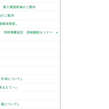
業 新入職員研修のご案内
信のご案内
活習慣病管理」
・障害 同時報酬改定 詳細解説セミナー ※
Ｐ作成について』
を踏まえて～』
』
、薬について』