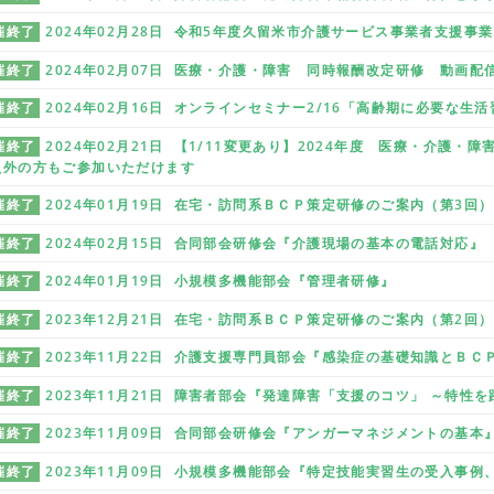
催終了
2024年02月28日 令和5年度久留米市介護サービス事業者支援事
催終了
2024年02月07日 医療・介護・障害 同時報酬改定研修 動画配
催終了
2024年02月16日 オンラインセミナー2/16「高齢期に必要な生
催終了
2024年02月21日 【1/11変更あり】2024年度 医療・介護
員外の方もご参加いただけます
催終了
2024年01月19日 在宅・訪問系ＢＣＰ策定研修のご案内（第3回）
催終了
2024年02月15日 合同部会研修会『介護現場の基本の電話対応』
催終了
2024年01月19日 小規模多機能部会『管理者研修』
催終了
2023年12月21日 在宅・訪問系ＢＣＰ策定研修のご案内（第2回）
催終了
2023年11月22日 介護支援専門員部会『感染症の基礎知識とＢＣ
催終了
2023年11月21日 障害者部会『発達障害「支援のコツ」 ～特性
催終了
2023年11月09日 合同部会研修会『アンガーマネジメントの基本
催終了
2023年11月09日 小規模多機能部会『特定技能実習生の受入事例