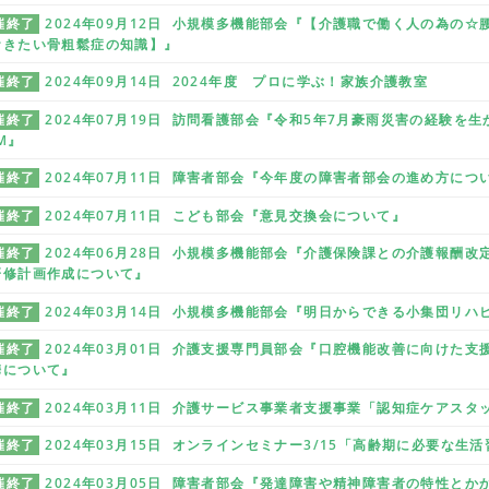
催終了
2024年09月12日 小規模多機能部会『【介護職で働く人の為の
おきたい骨粗鬆症の知識】』
催終了
2024年09月14日 2024年度 プロに学ぶ！家族介護教室
催終了
2024年07月19日 訪問看護部会『令和5年7月豪雨災害の経験
M』
催終了
2024年07月11日 障害者部会『今年度の障害者部会の進め方に
催終了
2024年07月11日 こども部会『意見交換会について』
催終了
2024年06月28日 小規模多機能部会『介護保険課との介護報酬
研修計画作成について』
催終了
2024年03月14日 小規模多機能部会『明日からできる小集団リハ
催終了
2024年03月01日 介護支援専門員部会『口腔機能改善に向けた
携について』
催終了
2024年03月11日 介護サービス事業者支援事業「認知症ケアス
催終了
2024年03月15日 オンラインセミナー3/15「高齢期に必要な生
催終了
2024年03月05日 障害者部会『発達障害や精神障害者の特性とか