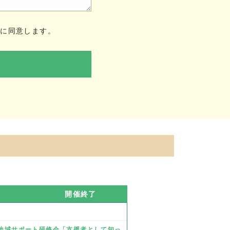
ー
に同意します。
開催終了
業 地域サポート研修会「支援者として知っ