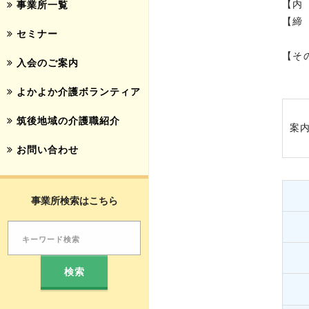
【内
事業所一覧
【締
セミナー
※申
【そ
入会のご案内
アン
よかよか介護ボランティア
筑後地域の介護職紹介
案
お問い合わせ
事業所検索はこちら