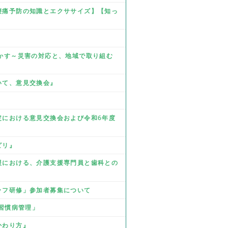
☆腰痛予防の知識とエクササイズ】【知っ
を生かす～災害の対応と、地域で取り組む
ついて、意見交換会』
改定における意見交換会および令和6年度
ビリ』
支援における、介護支援専門員と歯科との
タッフ研修」参加者募集について
活習慣病管理」
かわり方』