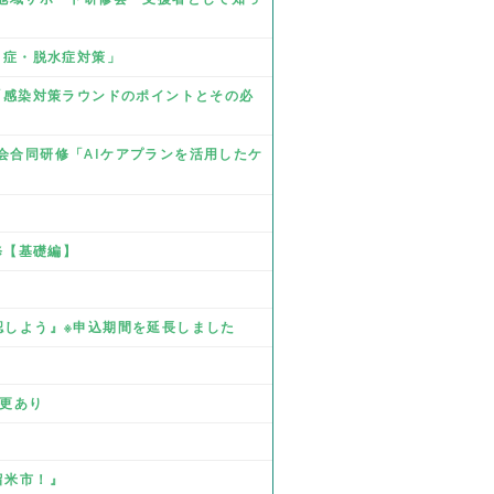
熱中症・脱水症対策」
修「感染対策ラウンドのポイントとその必
部会合同研修「AIケアプランを活用したケ
研修【基礎編】
確認しよう』※申込期間を延長しました
』
変更あり
留米市！』