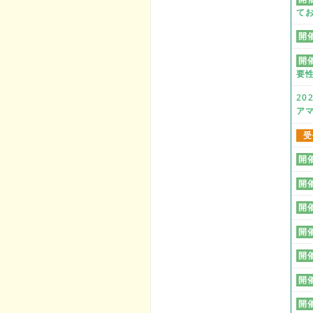
て
開
開
要
2
ア
受
開
開
開
開
開
開
開