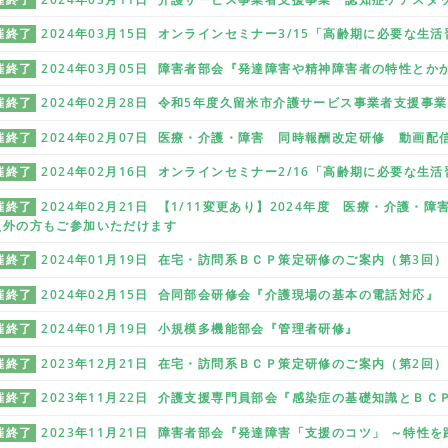
催終了
2024年03月15日 オンラインセミナー3/15「高齢期に必要な生
催終了
2024年03月05日 障害者部会『発達障害や精神障害者の特性とか
催終了
2024年02月28日 令和5年度久留米市介護サービス事業者支援事
催終了
2024年02月07日 医療・介護・障害 同時報酬改定研修 動画配
催終了
2024年02月16日 オンラインセミナー2/16「高齢期に必要な生
催終了
2024年02月21日 【1/11変更あり】2024年度 医療・介護
員外の方もご参加いただけます
催終了
2024年01月19日 在宅・訪問系ＢＣＰ策定研修のご案内（第3回）
催終了
2024年02月15日 合同部会研修会『介護現場の基本の電話対応』
催終了
2024年01月19日 小規模多機能部会『管理者研修』
催終了
2023年12月21日 在宅・訪問系ＢＣＰ策定研修のご案内（第2回）
催終了
2023年11月22日 介護支援専門員部会『感染症の基礎知識とＢＣ
催終了
2023年11月21日 障害者部会『発達障害「支援のコツ」 ～特性