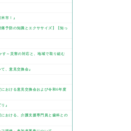
留米市！』
☆腰痛予防の知識とエクササイズ】【知っ
を生かす～災害の対応と、地域で取り組む
ついて、意見交換会』
改定における意見交換会および令和6年度
ビリ』
支援における、介護支援専門員と歯科との
タッフ研修」参加者募集について