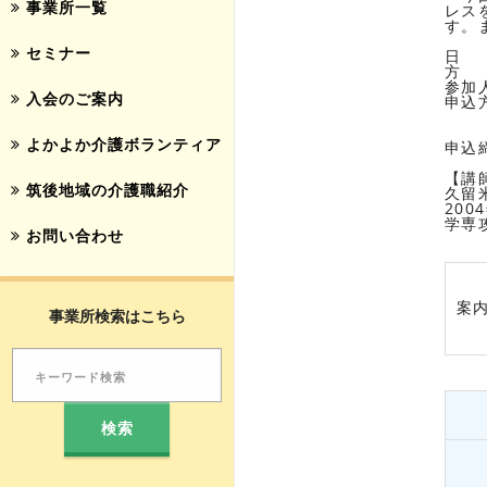
事業所一覧
レス
す。
セミナー
日 
方 
参加
入会のご案内
申込
も
FAX
よかよか介護ボランティア
申込
【講
筑後地域の介護職紹介
久留
20
学専
お問い合わせ
案
事業所検索はこちら