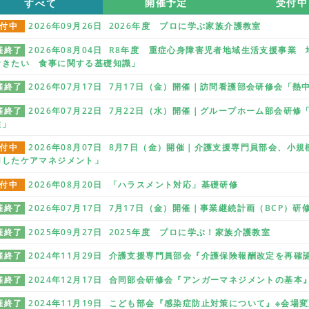
すべて
開催予定
受付中
付中
2026年09月26日 2026年度 プロに学ぶ家族介護教室
催終了
2026年08月04日 R8年度 重症心身障害児者地域生活支援事
おきたい 食事に関する基礎知識」
催終了
2026年07月17日 7月17日（金）開催｜訪問看護部会研修会「
催終了
2026年07月22日 7月22日（水）開催｜グループホーム部会研
性」
付中
2026年08月07日 8月7日（金）開催｜介護支援専門員部会、小
用したケアマネジメント」
付中
2026年08月20日 「ハラスメント対応」基礎研修
催終了
2026年07月17日 7月17日（金）開催｜事業継続計画（BCP）
催終了
2025年09月27日 2025年度 プロに学ぶ！家族介護教室
催終了
2024年11月29日 介護支援専門員部会『介護保険報酬改定を再
催終了
2024年12月17日 合同部会研修会『アンガーマネジメントの基本
催終了
2024年11月19日 こども部会『感染症防止対策について』※会場