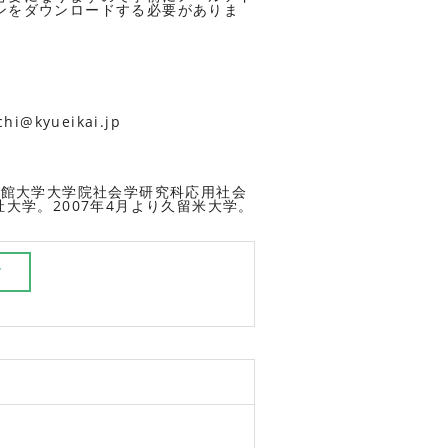
ンをダウンロードする必要がありま
。
kyueikai.jp
命館大学大学院社会学研究科応用社会
大学。2007年4月より久留米大学。
ド