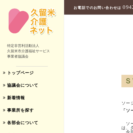
094
お電話でのお問い合わせは
特定非営利活動法人
久留米市介護福祉サービス
事業者協議会
トップページ
Ｓ
協議会について
新着情報
ソー
事業所を探す
「ソ
各部会について
ソー
は、
今回