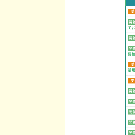
受
開
て
開
開
要
受
活
受
開
開
開
開
開