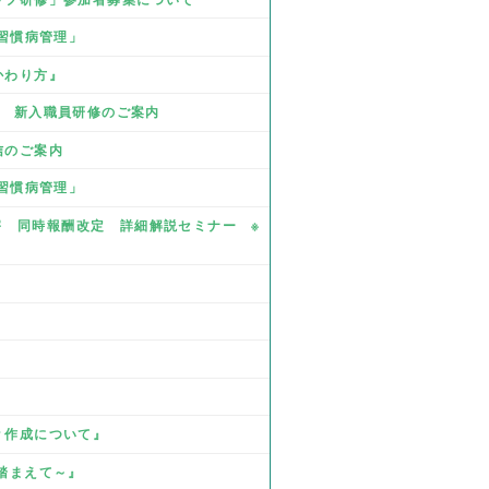
活習慣病管理」
かわり方』
業 新入職員研修のご案内
信のご案内
活習慣病管理」
・障害 同時報酬改定 詳細解説セミナー ※
Ｐ作成について』
を踏まえて～』