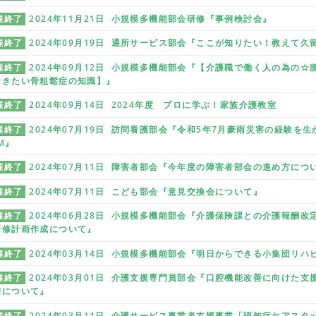
催終了
2024年11月21日 小規模多機能部会研修『事例検討会』
催終了
2024年09月19日 通所サービス部会『ここが知りたい！教えて久
催終了
2024年09月12日 小規模多機能部会『【介護職で働く人の為の
おきたい骨粗鬆症の知識】』
催終了
2024年09月14日 2024年度 プロに学ぶ！家族介護教室
催終了
2024年07月19日 訪問看護部会『令和5年7月豪雨災害の経験
M』
催終了
2024年07月11日 障害者部会『今年度の障害者部会の進め方に
催終了
2024年07月11日 こども部会『意見交換会について』
催終了
2024年06月28日 小規模多機能部会『介護保険課との介護報酬
研修計画作成について』
催終了
2024年03月14日 小規模多機能部会『明日からできる小集団リハ
催終了
2024年03月01日 介護支援専門員部会『口腔機能改善に向けた
携について』
催終了
2024年03月11日 介護サービス事業者支援事業「認知症ケアス