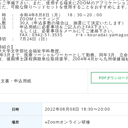
をご準備下さい。また、使用する端末にZOOMのアプリケーショ
また、可能な限りヘッドセットを使用することをおすすめします
時 ： 令和4年8月8日（月） 18：30～20：00
法 ： ZOOMミーティング
人数 ： 30人（申込多数の場合は、抽選にて決定いたします）
方法 ： 申込用紙に必要事項をご記入の上FAX下さい。
しくは、必要事項をメールにてご連絡下さい。
：0942-51-3535 ﾒｰﾙ：kouradai-yamaguchi@
締切 ： 7月24日（日）
師紹介】
米大学文学部社会福祉学科教授。
04年3月まで、医療ソーシャルワーカーとして勤務。同年3月、立
攻、後期博士課程満期単位取得退学。2004年4月から九州保健福祉
PDFダウンロー
内文書・申込用紙
2022年08月08日 18:30〜20:00
日時
※Zoomオンライン研修
場所