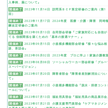
入事例、薬について』
開催終了
2023年11月14日 訪問系ＢＣＰ策定研修のご案内（第1
回）
開催終了
2023年11月17日 2024年度 医療・介護・障害 同時
酬改定研修のご案内
開催終了
2023年09月13日 合同部会研修『ご家族対応にも自信が
てる 信頼関係を築くための「基本の接遇マナー」』
開催終了
2023年09月15日 小規模多機能部会研修『様々な悩み相
談、茶話会』
開催終了
2023年09月02日 2023年度 プロに学ぶ！家族介護教
開催終了
2023年08月08日 ソーシャルワーカー部会研修「グルー
スーパービジョン」
開催終了
2023年07月20日 障害者部会『障害者差別解消法につい
て』
開催終了
2023年07月13日 小規模多機能部会『脱水・排便コント
ールについて』
開催終了
2023年07月13日 福祉用具部会『福祉用具の商品展示会
開催終了
2023年07月21日 介護支援専門員部会『ケアマネジメン