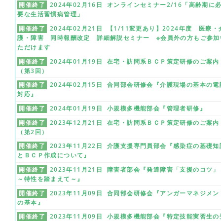
開催終了
2024年02月16日 オンラインセミナー2/16「高齢期に
要な生活習慣病管理」
開催終了
2024年02月21日 【1/11変更あり】2024年度 医療・
護・障害 同時報酬改定 詳細解説セミナー ※会員外の方もご参加
ただけます
開催終了
2024年01月19日 在宅・訪問系ＢＣＰ策定研修のご案内
（第3回）
開催終了
2024年02月15日 合同部会研修会『介護現場の基本の電
対応』
開催終了
2024年01月19日 小規模多機能部会『管理者研修』
開催終了
2023年12月21日 在宅・訪問系ＢＣＰ策定研修のご案内
（第2回）
開催終了
2023年11月22日 介護支援専門員部会『感染症の基礎知
とＢＣＰ作成について』
開催終了
2023年11月21日 障害者部会『発達障害「支援のコツ」
～特性を踏まえて～』
開催終了
2023年11月09日 合同部会研修会『アンガーマネジメン
の基本』
開催終了
2023年11月09日 小規模多機能部会『特定技能実習生の