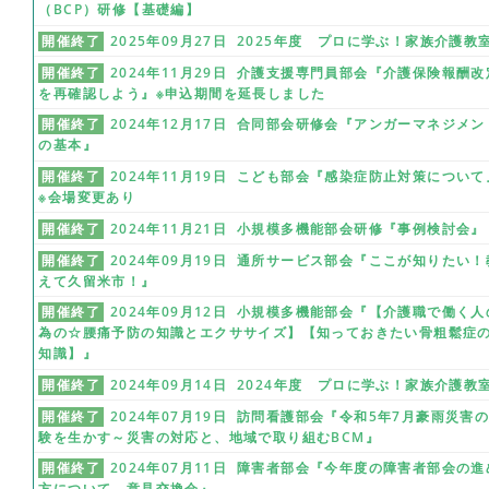
（BCP）研修【基礎編】
開催終了
2025年09月27日 2025年度 プロに学ぶ！家族介護教
開催終了
2024年11月29日 介護支援専門員部会『介護保険報酬改
を再確認しよう』※申込期間を延長しました
開催終了
2024年12月17日 合同部会研修会『アンガーマネジメン
の基本』
開催終了
2024年11月19日 こども部会『感染症防止対策について
※会場変更あり
開催終了
2024年11月21日 小規模多機能部会研修『事例検討会』
開催終了
2024年09月19日 通所サービス部会『ここが知りたい！
えて久留米市！』
開催終了
2024年09月12日 小規模多機能部会『【介護職で働く人
為の☆腰痛予防の知識とエクササイズ】【知っておきたい骨粗鬆症
知識】』
開催終了
2024年09月14日 2024年度 プロに学ぶ！家族介護教
開催終了
2024年07月19日 訪問看護部会『令和5年7月豪雨災害
験を生かす～災害の対応と、地域で取り組むBCM』
開催終了
2024年07月11日 障害者部会『今年度の障害者部会の進
方について、意見交換会』