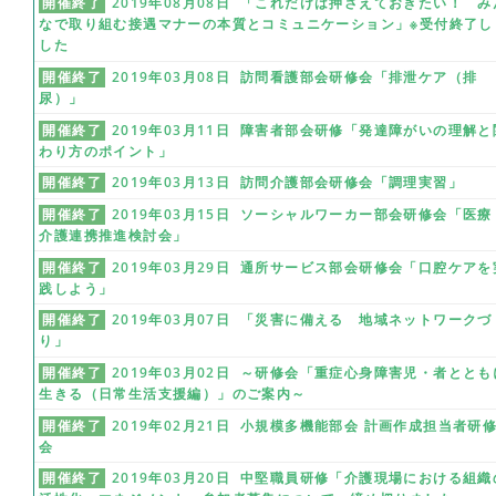
開催終了
2019年08月08日 「これだけは押さえておきたい！ み
なで取り組む接遇マナーの本質とコミュニケーション」※受付終了し
した
開催終了
2019年03月08日 訪問看護部会研修会「排泄ケア（排
尿）」
開催終了
2019年03月11日 障害者部会研修「発達障がいの理解と
わり方のポイント」
開催終了
2019年03月13日 訪問介護部会研修会「調理実習」
開催終了
2019年03月15日 ソーシャルワーカー部会研修会「医療
介護連携推進検討会」
開催終了
2019年03月29日 通所サービス部会研修会「口腔ケアを
践しよう」
開催終了
2019年03月07日 「災害に備える 地域ネットワークづ
り」
開催終了
2019年03月02日 ～研修会「重症心身障害児・者ととも
生きる（日常生活支援編）」のご案内～
開催終了
2019年02月21日 小規模多機能部会 計画作成担当者研
会
開催終了
2019年03月20日 中堅職員研修「介護現場における組織