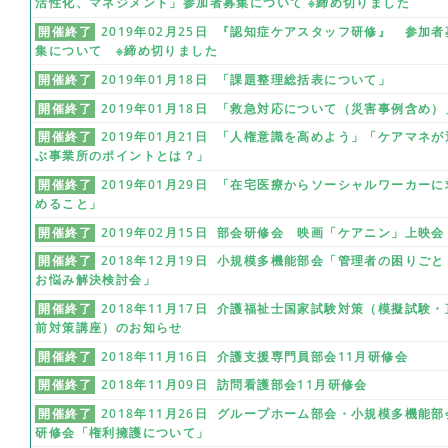
活性化、マネジメント」参加者募集について ※締め切りました
開催終了
2019年02月25日 『認知症ケアスタッフ研修』 参加者
集について ※締め切りました
開催終了
2019年01月18日 「課題整理総括表について」
開催終了
2019年01月18日 「救急対応について（災害事例含め）
開催終了
2019年01月21日 「人権意識を高めよう」「ケアマネが
ぶ事業所のポイントとは？」
開催終了
2019年01月29日 「在宅医療からソーシャルワーカーに
めること」
開催終了
2019年02月15日 部会研修会 映画「ケアニン」上映会
開催終了
2018年12月19日 小規模多機能部会「管理者の困りごと
お悩み解決検討会」
開催終了
2018年11月17日 介護福祉士国家試験対策（模擬試験・
前対策講座）のお知らせ
開催終了
2018年11月16日 介護支援専門員部会11月研修会
開催終了
2018年11月09日 訪問看護部会11月研修会
開催終了
2018年11月26日 グループホーム部会・小規模多機能部
研修会「権利擁護について」