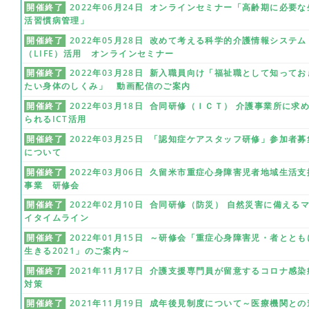
開催終了
2022年06月24日 オンラインセミナー「高齢期に必要な
活習慣病管理」
開催終了
2022年05月28日 改めて考える科学的介護情報システム
（LIFE）活用 オンラインセミナー
開催終了
2022年03月28日 新入職員向け「福祉職として知ってお
たい身体のしくみ」 動画配信のご案内
開催終了
2022年03月18日 合同研修（ＩＣＴ） 介護事業所に求
られるICT活用
開催終了
2022年03月25日 「認知症ケアスタッフ研修」参加者募
について
開催終了
2022年03月06日 久留米市重症心身障害児者地域生活支
事業 研修会
開催終了
2022年02月10日 合同研修（防災） 自然災害に備える
イタイムライン
開催終了
2022年01月15日 ～研修会「重症心身障害児・者ととも
生きる2021」のご案内～
開催終了
2021年11月17日 介護支援専門員が留意するコロナ感染
対策
開催終了
2021年11月19日 成年後見制度について～医療機関との