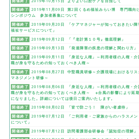
開催終了
2019年10月15日 よりよい口腔ケアを目指して
開催終了
2019年11月09日 第2回くるめ福祉みらい博 専門職向
シンポジウム 参加者募集について
開催終了
2019年09月20日 「ケアマネジャーが知っておきたい障
福祉サービスについて」
開催終了
2019年09月12日 「『老計第１０号』徹底理解」
開催終了
2019年09月13日 「発達障害の疾患の理解と関わり方」
開催終了
2019年09月11日 「身近な人権」～利用者様の人権・介
職が身を守るための知っておくべき人権～
開催終了
2019年08月27日 中堅職員研修～介護現場におけるリス
マネジメント研修～
開催終了
2019年08月06日 「身近な人権」～利用者様の人権・介
職が身を守るための知っておくべき人権～ ※台風の影響により延
になりました。詳細については後日ご案内いたします。
開催終了
2019年08月02日 「皆で防ごう！ 障がい者虐待」
開催終了
2019年07月12日 「ご利用者・ご家族からのハラスメン
について」
開催終了
2019年07月12日 訪問看護部会研修会「認知症の理解」