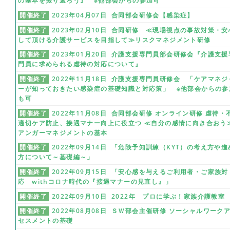
の基本を振り返ろう』 ※他部会からの参加可
開催終了
2023年04月07日 合同部会研修会【感染症】
開催終了
2023年02月10日 合同研修 ≪現場視点の事故対策・安
して頂ける介護サービスを目指して≫リスクマネジメント研修
開催終了
2023年01月20日 介護支援専門員部会研修会『介護支援
門員に求められる虐待の対応について』
開催終了
2022年11月18日 介護支援専門員研修会 「ケアマネジ
ーが知っておきたい感染症の基礎知識と対応策」 ※他部会からの参
も可
開催終了
2022年11月08日 合同部会研修 オンライン研修 虐待・
適切ケア防止、接遇マナー向上に役立つ ≪自分の感情に向き合おう
アンガーマネジメントの基本
開催終了
2022年09月14日 「危険予知訓練（KYT）の考え方や進
方について～基礎編～」
開催終了
2022年09月15日 「安心感を与えるご利用者・ご家族対
応 withコロナ時代の『接遇マナーの見直し』」
開催終了
2022年09月10日 2022年 プロに学ぶ！家族介護教室
開催終了
2022年08月08日 ＳＷ部会主催研修 ソーシャルワーク
セスメントの基礎