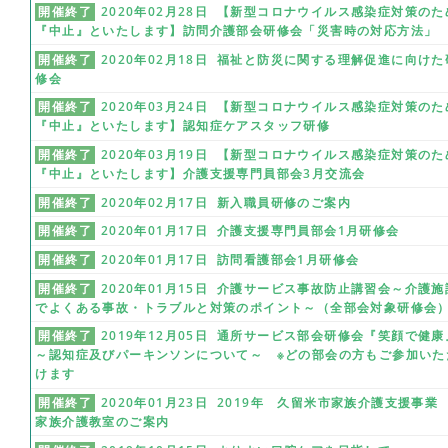
開催終了
2020年02月28日 【新型コロナウイルス感染症対策のた
『中止』といたします】訪問介護部会研修会「災害時の対応方法」
開催終了
2020年02月18日 福祉と防災に関する理解促進に向けた
修会
開催終了
2020年03月24日 【新型コロナウイルス感染症対策のた
『中止』といたします】認知症ケアスタッフ研修
開催終了
2020年03月19日 【新型コロナウイルス感染症対策のた
『中止』といたします】介護支援専門員部会3月交流会
開催終了
2020年02月17日 新入職員研修のご案内
開催終了
2020年01月17日 介護支援専門員部会1月研修会
開催終了
2020年01月17日 訪問看護部会1月研修会
開催終了
2020年01月15日 介護サービス事故防止講習会～介護施
でよくある事故・トラブルと対策のポイント～（全部会対象研修会
開催終了
2019年12月05日 通所サービス部会研修会『笑顔で健康
～認知症及びパーキンソンについて～ ※どの部会の方もご参加いた
けます
開催終了
2020年01月23日 2019年 久留米市家族介護支援事
家族介護教室のご案内