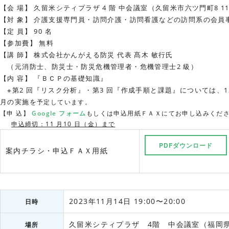
【会 場】 久留米シティプラザ 4 階 中会議室（久留米市六ツ門町8 1
【対 象】 介護支援専門員・訪問介護・訪問看護などの訪問系の会員
【定 員】 90 名
【参加費】 無料
【講 師】 株式会社かんがえる防災 代表 髙木 敏行氏
（元消防士、防災士・防災危機管理者・危機管理士2 級）
【内 容】 『ＢＣＰの基礎知識』
※第2 回『リスク分析』・第3 回『作成手順と課題』については、12
月の実施を
予定しています。
【申 込】
Google フォーム
もしくは申込用紙ＦＡＸにてお申し込みくだ
申込締切：11 月10 日（金）まで
PDFダウンロード
案内チラシ・申込ＦＡＸ用紙
2023年11月14日 19:00〜20:00
日時
久留米シティプラザ 4階 中会議室（福岡
場所