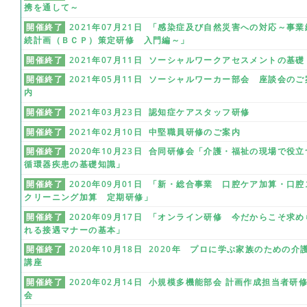
携を通して～
開催終了
2021年07月21日 「感染症及び自然災害への対応～事業
続計画（ＢＣＰ）策定研修 入門編～」
開催終了
2021年07月11日 ソーシャルワークアセスメントの基礎
開催終了
2021年05月11日 ソーシャルワーカー部会 座談会のご
内
開催終了
2021年03月23日 認知症ケアスタッフ研修
開催終了
2021年02月10日 中堅職員研修のご案内
開催終了
2020年10月23日 合同研修会「介護・福祉の現場で役立
循環器疾患の基礎知識」
開催終了
2020年09月01日 「新・総合事業 口腔ケア加算・口腔
クリーニング加算 定期研修」
開催終了
2020年09月17日 「オンライン研修 今だからこそ求め
れる接遇マナーの基本」
開催終了
2020年10月18日 2020年 プロに学ぶ家族のための介
講座
開催終了
2020年02月14日 小規模多機能部会 計画作成担当者研
会