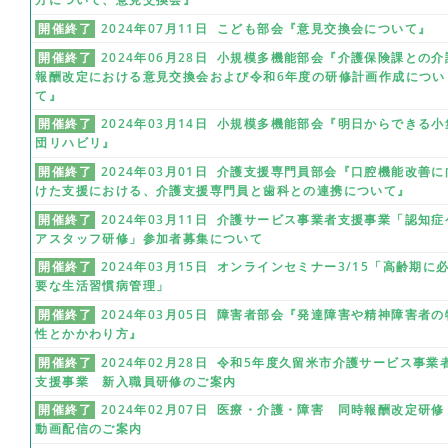
開催終了
2024年07月11日 こども部会『意見交換会について』
開催終了
2024年06月28日 小規模多機能部会『介護保険課との介
報酬改定における意見交換会および令和6年度の研修計画作成につい
て』
開催終了
2024年03月14日 小規模多機能部会『明日からできる小
団リハビリ』
開催終了
2024年03月01日 介護支援専門員部会『口腔機能改善に
けた支援における、介護支援専門員と歯科との連携について』
開催終了
2024年03月11日 介護サービス事業者支援事業「認知症
アスタッフ研修」参加者募集について
開催終了
2024年03月15日 オンラインセミナー3/15「高齢期に
要な生活習慣病管理」
開催終了
2024年03月05日 障害者部会『発達障害や精神障害者の
性とかかわり方』
開催終了
2024年02月28日 令和5年度久留米市介護サービス事業
支援事業 新入職員研修のご案内
開催終了
2024年02月07日 医療・介護・障害 同時報酬改定研
動画配信のご案内