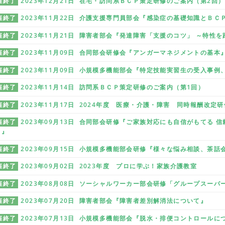
催終了
2023年12月21日 在宅・訪問系ＢＣＰ策定研修のご案内（第2回）
催終了
2023年11月22日 介護支援専門員部会『感染症の基礎知識とＢＣ
催終了
2023年11月21日 障害者部会『発達障害「支援のコツ」 ～特性
催終了
2023年11月09日 合同部会研修会『アンガーマネジメントの基本
催終了
2023年11月09日 小規模多機能部会『特定技能実習生の受入事例
催終了
2023年11月14日 訪問系ＢＣＰ策定研修のご案内（第1回）
催終了
2023年11月17日 2024年度 医療・介護・障害 同時報酬改定
催終了
2023年09月13日 合同部会研修『ご家族対応にも自信がもてる
」』
催終了
2023年09月15日 小規模多機能部会研修『様々な悩み相談、茶話
催終了
2023年09月02日 2023年度 プロに学ぶ！家族介護教室
催終了
2023年08月08日 ソーシャルワーカー部会研修「グループスーパ
催終了
2023年07月20日 障害者部会『障害者差別解消法について』
催終了
2023年07月13日 小規模多機能部会『脱水・排便コントロールに