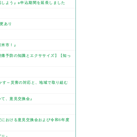
確認しよう』※申込期間を延長しました
』
変更あり
留米市！』
☆腰痛予防の知識とエクササイズ】【知っ
を生かす～災害の対応と、地域で取り組む
ついて、意見交換会』
改定における意見交換会および令和6年度
ビリ』