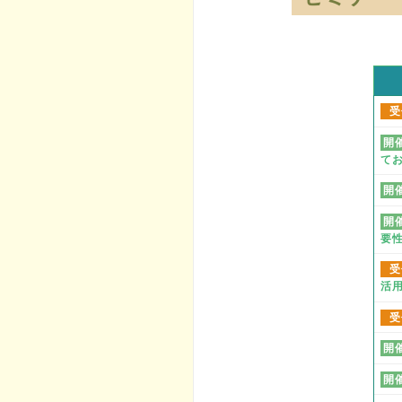
受
開
て
開
開
要
受
活
受
開
開