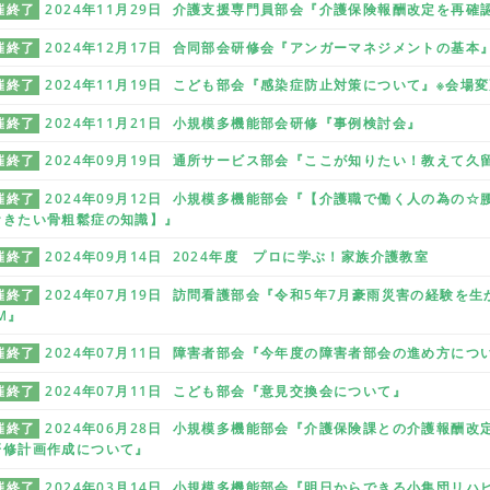
催終了
2024年11月29日 介護支援専門員部会『介護保険報酬改定を再
催終了
2024年12月17日 合同部会研修会『アンガーマネジメントの基本
催終了
2024年11月19日 こども部会『感染症防止対策について』※会場
催終了
2024年11月21日 小規模多機能部会研修『事例検討会』
催終了
2024年09月19日 通所サービス部会『ここが知りたい！教えて久
催終了
2024年09月12日 小規模多機能部会『【介護職で働く人の為の
おきたい骨粗鬆症の知識】』
催終了
2024年09月14日 2024年度 プロに学ぶ！家族介護教室
催終了
2024年07月19日 訪問看護部会『令和5年7月豪雨災害の経験
M』
催終了
2024年07月11日 障害者部会『今年度の障害者部会の進め方に
催終了
2024年07月11日 こども部会『意見交換会について』
催終了
2024年06月28日 小規模多機能部会『介護保険課との介護報酬
研修計画作成について』
催終了
2024年03月14日 小規模多機能部会『明日からできる小集団リハ