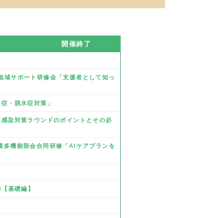
開催終了
業 地域サポート研修会「支援者として知っ
熱中症・脱水症対策」
修「感染対策ラウンドのポイントとその必
規模多機能部会合同研修「AIケアプランを
研修【基礎編】