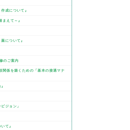
Ｐ作成について』
を踏まえて～』
』
、薬について』
研修のご案内
 信頼関係を築くための「基本の接遇マナ
会』
ービジョン」
ついて』