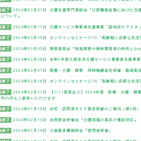
催終了
2024年03月01日 介護支援専門員部会『口腔機能改善に向けた
携について』
催終了
2024年03月11日 介護サービス事業者支援事業「認知症ケアス
催終了
2024年03月15日 オンラインセミナー3/15「高齢期に必要な生
催終了
2024年03月05日 障害者部会『発達障害や精神障害者の特性とか
催終了
2024年02月28日 令和5年度久留米市介護サービス事業者支援事
催終了
2024年02月07日 医療・介護・障害 同時報酬改定研修 動画配
催終了
2024年02月16日 オンラインセミナー2/16「高齢期に必要な生
催終了
2024年02月21日 【1/11変更あり】2024年度 医療・介護
員外の方もご参加いただけます
催終了
2024年01月19日 在宅・訪問系ＢＣＰ策定研修のご案内（第3回）
催終了
2024年02月15日 合同部会研修会『介護現場の基本の電話対応』
催終了
2024年01月19日 小規模多機能部会『管理者研修』