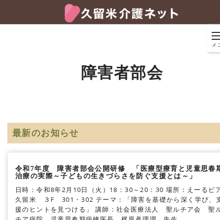
メ
障害者部会
最新のお知らせ
令和7年度 障害者部会公開研修 「医療型療育と児童思春
治療の実際～子どもの生きづらさを防ぐ支援とは～」
日時：令和8年2月10日（火）18：30～20：30
場所：えーるピ
久留米 ３F 301・302
テーマ：「障害を基礎から深く学び、
援のヒントを見つける」
講師：社会医療法人 聖ルチア会 聖
チア病院 児童思春期病棟医長 梶原眞理理 先生