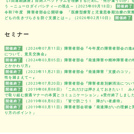
【3回連続講座】自閉スペクトラムを理解するために「何が違うのか」
う ～ニューロダイバシティ―の視点～（2025年09月18日）
開催終了
令和7年度 障害者部会公開研修 「医療型療育と児童思春期治療の実
どもの生きづらさを防ぐ支援とは～」（2026年02月10日）
開催終了
セミナー
開催終了
（2024年07月11日）障害者部会『今年度の障害者部会の進
について、意見交換会』
開催終了
（2024年03月05日）障害者部会『発達障害や精神障害者の
とかかわり方』
開催終了
（2023年11月21日）障害者部会『発達障害「支援のコツ」
性を踏まえて～』
開催終了
（2023年07月20日）障害者部会『障害者差別解消法につい
開催終了
（2019年08月08日）「これだけは押さえておきたい！ み
で取り組む接遇マナーの本質とコミュニケーション」※受付終了しまし
開催終了
（2019年08月02日）「皆で防ごう！ 障がい者虐待」
開催終了
（2019年03月11日）障害者部会研修「発達障がいの理解と
り方のポイント」