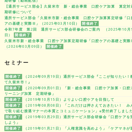
期研修（動画配信）
【通所サービス部会】久留米市 新・総合事業 口腔ケア加算 算定対
期研修について
通所サービス部会「久留米市新・総合事業 口腔ケア加算算定研修「口
アの基礎と実際Ⅲ」（2025年03月10日）
開催終了
令和7年度 第2回 通所サービス部会研修会のご案内 （2025年10月
日）
開催終了
久留米市新・総合事業 口腔ケア加算定期研修「口腔ケアの基礎と実際
（2026年03月09日）
開催終了
セミナー
開催終了
（2024年09月19日）通所サービス部会『ここが知りたい！
て久留米市！』
開催終了
（2020年09月01日）「新・総合事業 口腔ケア加算・口腔
リーニング加算 定期研修」
開催終了
（2019年10月15日）よりよい口腔ケアを目指して
開催終了
（2019年08月08日）「これだけは押さえておきたい！ み
で取り組む接遇マナーの本質とコミュニケーション」※受付終了しまし
開催終了
（2019年03月29日）通所サービス部会研修会「口腔ケアを
しよう」
開催終了
（2019年01月21日）「人権意識を高めよう」「ケアマネが