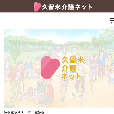
メ
社会福祉法人 三井福祉会