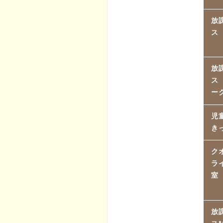
放
ス
放
ス
ー
児
き
ク
ラ
室
放