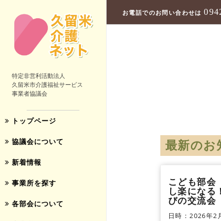
094
お電話でのお問い合わせは
特定非営利活動法人
久留米市介護福祉サービス
事業者協議会
トップページ
協議会について
最新のお
新着情報
こども部会
事業所を探す
し楽になる
びの交流会
各部会について
日時：2026年2