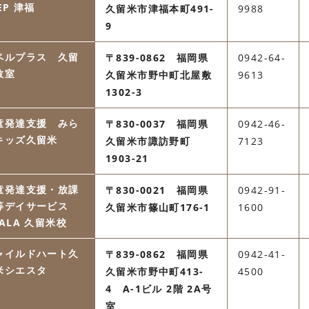
EP 津福
久留米市津福本町491-
9988
9
ペルプラス 久留
〒839-0862 福岡県
0942-64-
教室
久留米市野中町北屋敷
9613
1302-3
童発達支援 みら
〒830-0037 福岡県
0942-46-
キッズ久留米
久留米市諏訪野町
7123
1903-21
童発達支援・放課
〒830-0021 福岡県
0942-91-
等デイサービス
久留米市篠山町176-1
1600
OALA 久留米校
ャイルドハート久
〒839-0862 福岡県
0942-41-
米シエスタ
久留米市野中町413-
4500
4 A-1ビル 2階 2A号
室