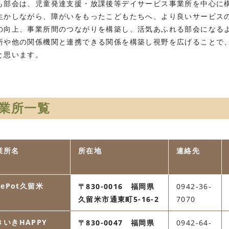
も部会は、児童発達支援・放課後等デイサービス事業所を中心に
生かしながら、障がいをもったこどもたちへ、より良いサービス
の向上、事業所間のつながりを構築し、活気あふれる部会になる
所や他の関係機関と連携できる関係を構築し視野を広げることで
と思います。
業所一覧
業所名
所在地
連絡先
kePot久留米
〒830-0016 福岡県
0942-36-
久留米市通東町5-16-2
7070
きいきHAPPY
〒830-0047 福岡県
0942-64-