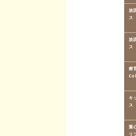
放
ス
放
ス
療
Co
キ
ス
重
リ