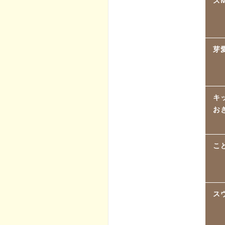
スM
芽
キ
お
こ
ス