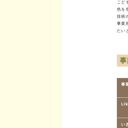
こど
色を
技術
事業
たい
事
事
Li
い