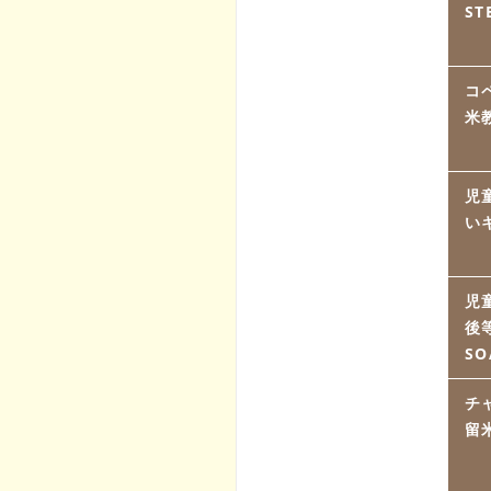
ST
コ
米
児
い
児
後
S
チ
留