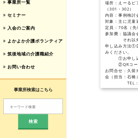
事業所一覧
場所：えーるピ
（301・302）
セミナー
内容：事例検討
対象：主に児童
定員：70名（先
入会のご案内
参加費：協議会
それ以外の方
よかよか介護ボランティア
申し込み方法①
みください。
筑後地域の介護職紹介
①お申し込み
②QRコードで
お問い合わせ
お問合せ：久留
会（担当：石橋
TEL：0942-4
事業所検索はこちら