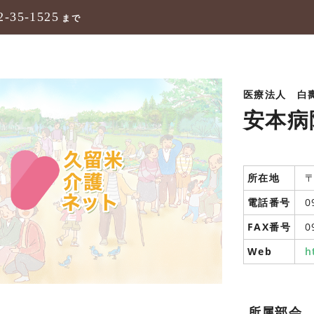
2-35-1525
まで
医療法人 白
安本病
所在地
〒
電話番号
0
FAX番号
0
Web
h
所属部会