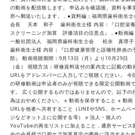
の動画を配信致します。
申込みを確認後、資料を事
所へ郵送いたします。
.
●資料編：福岡県歯科衛生士
会長 天本 和子 歯科衛生士様
内容：『口腔栄
スクリーニング加算 評価項目の注意点』
.
●動画編
一般社団法人 福岡県歯科衛生士会
松永 真理
歯科衛生士様
内容：『口腔健康管理と誤嚥性肺炎の
防』
動画視聴期間：9月13日（月）より10月29日
（金）
視聴方法：研修資料送付の案内文に記載の動
URLをアドレスバーに入力してご視聴ください。
今
の研修動画は申込者のみが視聴できる限定公開動画
す。
広く公開するものではありませんので、以下の
為はおやめください。
※ 動画を保存すること
※ 動画
URLを他者へ共有すること（LINEやSNS、ホームペ
ジなどネット上に公開する等）
※ 法人・個人の
YouTubeの再生リストに加えること
.
通所サービス
会の会員様で口腔ケア加算算定の要件に該当するた