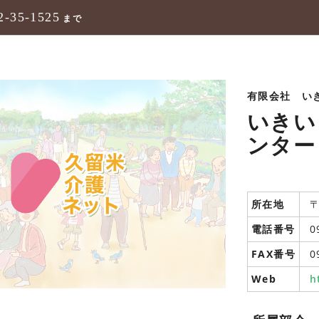
2-35-1525
まで
有限会社 い
いきい
ンター
所在地
〒
電話番号
0
FAX番号
0
Web
h