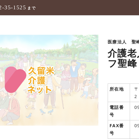
2-35-1525
まで
医療法人 聖
介護老
フ聖峰
所在地
〒
2
電話番
0
号
FAX番
0
号