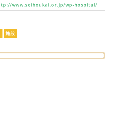
ttp://www.seihoukai.or.jp/wp-hospital/
ス
施設