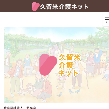
メ
社会福祉法人 悠光会