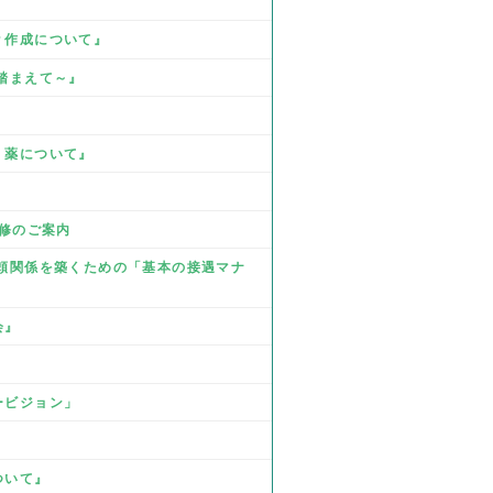
Ｐ作成について』
を踏まえて～』
』
、薬について』
研修のご案内
 信頼関係を築くための「基本の接遇マナ
会』
ービジョン」
ついて』