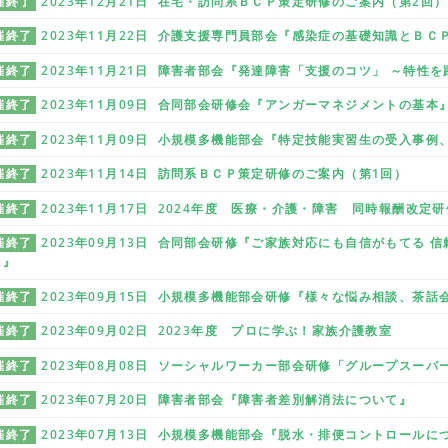
催終了
2023年12月21日 在宅・訪問系ＢＣＰ策定研修のご案内（第2回）
催終了
2023年11月22日 介護支援専門員部会『感染症の基礎知識とＢＣ
催終了
2023年11月21日 障害者部会『発達障害「支援のコツ」 ～特性
催終了
2023年11月09日 合同部会研修会『アンガーマネジメントの基本
催終了
2023年11月09日 小規模多機能部会『特定技能実習生の受入事例
催終了
2023年11月14日 訪問系ＢＣＰ策定研修のご案内（第1回）
催終了
2023年11月17日 2024年度 医療・介護・障害 同時報酬改定
催終了
2023年09月13日 合同部会研修『ご家族対応にも自信がもてる
」』
催終了
2023年09月15日 小規模多機能部会研修『様々な悩み相談、茶話
催終了
2023年09月02日 2023年度 プロに学ぶ！家族介護教室
催終了
2023年08月08日 ソーシャルワーカー部会研修「グループスーパ
催終了
2023年07月20日 障害者部会『障害者差別解消法について』
催終了
2023年07月13日 小規模多機能部会『脱水・排便コントロールに