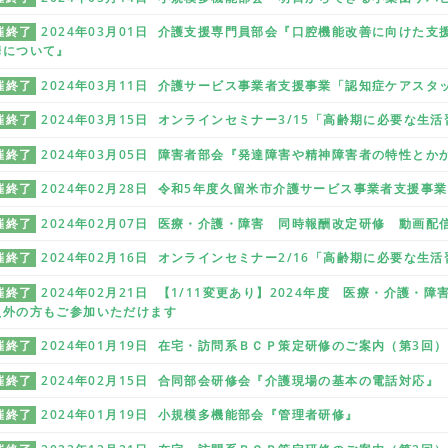
催終了
2024年03月01日 介護支援専門員部会『口腔機能改善に向けた
携について』
催終了
2024年03月11日 介護サービス事業者支援事業「認知症ケアス
催終了
2024年03月15日 オンラインセミナー3/15「高齢期に必要な生
催終了
2024年03月05日 障害者部会『発達障害や精神障害者の特性とか
催終了
2024年02月28日 令和5年度久留米市介護サービス事業者支援事
催終了
2024年02月07日 医療・介護・障害 同時報酬改定研修 動画配
催終了
2024年02月16日 オンラインセミナー2/16「高齢期に必要な生
催終了
2024年02月21日 【1/11変更あり】2024年度 医療・介護
員外の方もご参加いただけます
催終了
2024年01月19日 在宅・訪問系ＢＣＰ策定研修のご案内（第3回）
催終了
2024年02月15日 合同部会研修会『介護現場の基本の電話対応』
催終了
2024年01月19日 小規模多機能部会『管理者研修』