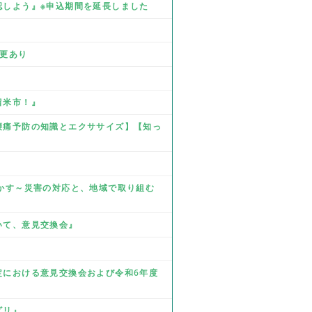
確認しよう』※申込期間を延長しました
』
変更あり
留米市！』
☆腰痛予防の知識とエクササイズ】【知っ
を生かす～災害の対応と、地域で取り組む
ついて、意見交換会』
改定における意見交換会および令和6年度
ビリ』