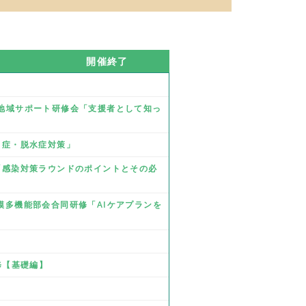
開催終了
業 地域サポート研修会「支援者として知っ
熱中症・脱水症対策」
修「感染対策ラウンドのポイントとその必
規模多機能部会合同研修「AIケアプランを
研修【基礎編】