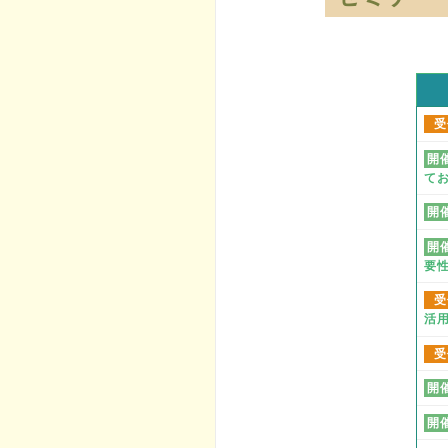
受
開
て
開
開
要
受
活
受
開
開