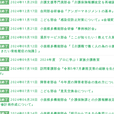
催終了
2024年11月29日 介護支援専門員部会『介護保険報酬改定を再
催終了
2024年12月17日 合同部会研修会『アンガーマネジメントの基本
催終了
2024年11月19日 こども部会『感染症防止対策について』※会場
催終了
2024年11月21日 小規模多機能部会研修『事例検討会』
催終了
2024年09月19日 通所サービス部会『ここが知りたい！教えて久
催終了
2024年09月12日 小規模多機能部会『【介護職で働く人の為の
おきたい骨粗鬆症の知識】』
催終了
2024年09月14日 2024年度 プロに学ぶ！家族介護教室
催終了
2024年07月19日 訪問看護部会『令和5年7月豪雨災害の経験
M』
催終了
2024年07月11日 障害者部会『今年度の障害者部会の進め方に
催終了
2024年07月11日 こども部会『意見交換会について』
催終了
2024年06月28日 小規模多機能部会『介護保険課との介護報酬
研修計画作成について』
催終了
2024年03月14日 小規模多機能部会『明日からできる小集団リハ