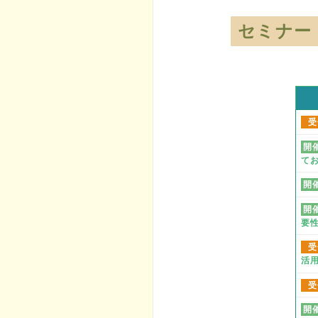
セミナー
受
開
て
開
開
要
受
活
受
開