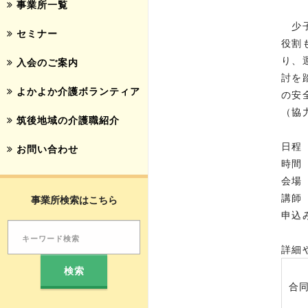
事業所一覧
少子
セミナー
役割
り、
入会のご案内
討を
よかよか介護ボランティア
の安
（協
筑後地域の介護職紹介
日程
お問い合わせ
時間 
会場
講師
事業所検索はこちら
申込
事務
詳細
合