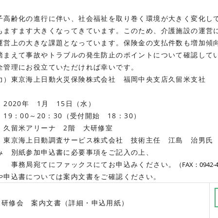
高齢化の進行に伴い、社会福祉を取り巻く環境が大きく変化し
もますます大きくなってきています。このため、介護施設の運営
運営上の大きな課題となっています。保険金の支払件数も増加傾
踏まえて事故やトラブルの発生防止のポイントについて確認して
全管理にお役立ていただければ幸いです。
力）東京海上日動火災保険株式会社 福岡中央支店久留米支社
 2020年 1月 15日（水）
19：00～20：30（受付開始 18：30）
 久留米アリーナ 2階 大研修室
 東京海上日動調査サービス株式会社 技術主任 江島 治男氏
み 別紙参加申込書に必要事項をご記入の上、
局宛てにファックスにてお申込みください。
（FAX：0942-4
や申込書については案内文書をご確認ください。
同研修会 案内文書（詳細・申込用紙）