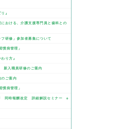
ビリ』
支援における、介護支援専門員と歯科との
タッフ研修」参加者募集について
活習慣病管理」
かわり方』
業 新入職員研修のご案内
信のご案内
活習慣病管理」
・障害 同時報酬改定 詳細解説セミナー ※