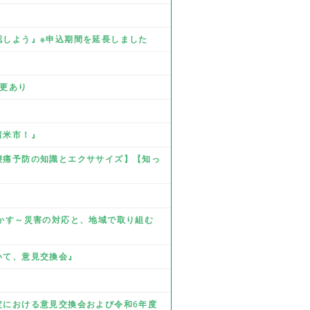
確認しよう』※申込期間を延長しました
』
変更あり
留米市！』
☆腰痛予防の知識とエクササイズ】【知っ
を生かす～災害の対応と、地域で取り組む
ついて、意見交換会』
改定における意見交換会および令和6年度