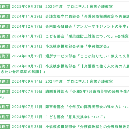
催終了
2025年09月27日 2025年度 プロに学ぶ！家族介護教室
催終了
2024年11月29日 介護支援専門員部会『介護保険報酬改定を再
催終了
2024年12月17日 合同部会研修会『アンガーマネジメントの基本
催終了
2024年11月19日 こども部会『感染症防止対策について』※会場
催終了
2024年11月21日 小規模多機能部会研修『事例検討会』
催終了
2024年09月19日 通所サービス部会『ここが知りたい！教えて久
催終了
2024年09月12日 小規模多機能部会『【介護職で働く人の為の
おきたい骨粗鬆症の知識】』
催終了
2024年09月14日 2024年度 プロに学ぶ！家族介護教室
催終了
2024年07月19日 訪問看護部会『令和5年7月豪雨災害の経験
M』
催終了
2024年07月11日 障害者部会『今年度の障害者部会の進め方に
催終了
2024年07月11日 こども部会『意見交換会について』
催終了
2024年06月28日 小規模多機能部会『介護保険課との介護報酬