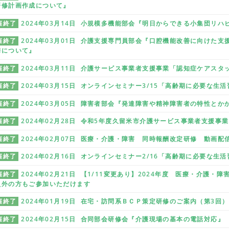
研修計画作成について』
催終了
2024年03月14日 小規模多機能部会『明日からできる小集団リハ
催終了
2024年03月01日 介護支援専門員部会『口腔機能改善に向けた
携について』
催終了
2024年03月11日 介護サービス事業者支援事業「認知症ケアス
催終了
2024年03月15日 オンラインセミナー3/15「高齢期に必要な生
催終了
2024年03月05日 障害者部会『発達障害や精神障害者の特性とか
催終了
2024年02月28日 令和5年度久留米市介護サービス事業者支援事
催終了
2024年02月07日 医療・介護・障害 同時報酬改定研修 動画配
催終了
2024年02月16日 オンラインセミナー2/16「高齢期に必要な生
催終了
2024年02月21日 【1/11変更あり】2024年度 医療・介護
員外の方もご参加いただけます
催終了
2024年01月19日 在宅・訪問系ＢＣＰ策定研修のご案内（第3回）
催終了
2024年02月15日 合同部会研修会『介護現場の基本の電話対応』