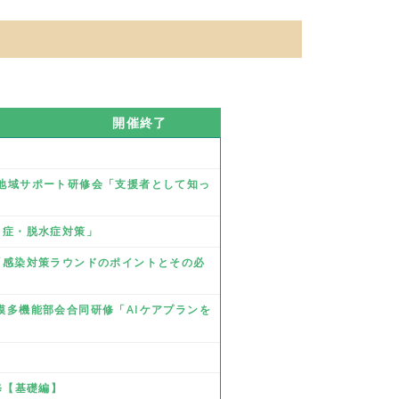
開催終了
業 地域サポート研修会「支援者として知っ
熱中症・脱水症対策」
修「感染対策ラウンドのポイントとその必
規模多機能部会合同研修「AIケアプランを
研修【基礎編】