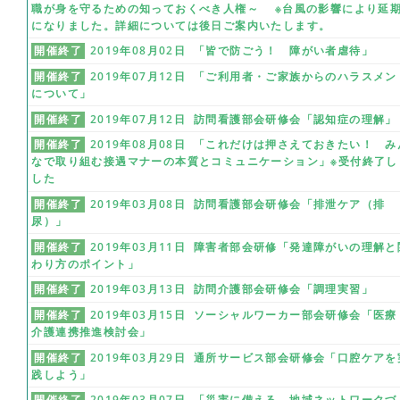
職が身を守るための知っておくべき人権～ ※台風の影響により延
になりました。詳細については後日ご案内いたします。
開催終了
2019年08月02日 「皆で防ごう！ 障がい者虐待」
開催終了
2019年07月12日 「ご利用者・ご家族からのハラスメン
について」
開催終了
2019年07月12日 訪問看護部会研修会「認知症の理解」
開催終了
2019年08月08日 「これだけは押さえておきたい！ み
なで取り組む接遇マナーの本質とコミュニケーション」※受付終了し
した
開催終了
2019年03月08日 訪問看護部会研修会「排泄ケア（排
尿）」
開催終了
2019年03月11日 障害者部会研修「発達障がいの理解と
わり方のポイント」
開催終了
2019年03月13日 訪問介護部会研修会「調理実習」
開催終了
2019年03月15日 ソーシャルワーカー部会研修会「医療
介護連携推進検討会」
開催終了
2019年03月29日 通所サービス部会研修会「口腔ケアを
践しよう」
開催終了
2019年03月07日 「災害に備える 地域ネットワークづ