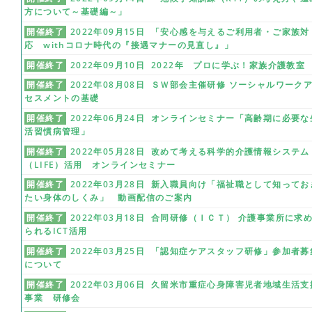
方について～基礎編～」
開催終了
2022年09月15日 「安心感を与えるご利用者・ご家族対
応 withコロナ時代の『接遇マナーの見直し』」
開催終了
2022年09月10日 2022年 プロに学ぶ！家族介護教室
開催終了
2022年08月08日 ＳＷ部会主催研修 ソーシャルワーク
セスメントの基礎
開催終了
2022年06月24日 オンラインセミナー「高齢期に必要な
活習慣病管理」
開催終了
2022年05月28日 改めて考える科学的介護情報システム
（LIFE）活用 オンラインセミナー
開催終了
2022年03月28日 新入職員向け「福祉職として知ってお
たい身体のしくみ」 動画配信のご案内
開催終了
2022年03月18日 合同研修（ＩＣＴ） 介護事業所に求
られるICT活用
開催終了
2022年03月25日 「認知症ケアスタッフ研修」参加者募
について
開催終了
2022年03月06日 久留米市重症心身障害児者地域生活支
事業 研修会