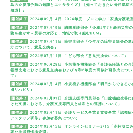
為の☆腰痛予防の知識とエクササイズ】【知っておきたい骨粗鬆症
知識】』
開催終了
2024年09月14日 2024年度 プロに学ぶ！家族介護教
開催終了
2024年07月19日 訪問看護部会『令和5年7月豪雨災害
験を生かす～災害の対応と、地域で取り組むBCM』
開催終了
2024年07月11日 障害者部会『今年度の障害者部会の進
方について、意見交換会』
開催終了
2024年07月11日 こども部会『意見交換会について』
開催終了
2024年06月28日 小規模多機能部会『介護保険課との介
報酬改定における意見交換会および令和6年度の研修計画作成につい
て』
開催終了
2024年03月14日 小規模多機能部会『明日からできる小
団リハビリ』
開催終了
2024年03月01日 介護支援専門員部会『口腔機能改善に
けた支援における、介護支援専門員と歯科との連携について』
開催終了
2024年03月11日 介護サービス事業者支援事業「認知症
アスタッフ研修」参加者募集について
開催終了
2024年03月15日 オンラインセミナー3/15「高齢期に
要な生活習慣病管理」