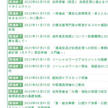
開催終了
2022年02月10日 合同研修（防災） 自然災害に備える
イタイムライン
開催終了
2022年01月15日 ～研修会「重症心身障害児・者ととも
生きる2021」のご案内～
開催終了
2021年11月17日 介護支援専門員が留意するコロナ感染
対策
開催終了
2021年11月19日 成年後見制度について～医療機関との
携を通して～
開催終了
2021年07月21日 「感染症及び自然災害への対応～事業
続計画（ＢＣＰ）策定研修 入門編～」
開催終了
2021年07月11日 ソーシャルワークアセスメントの基礎
開催終了
2021年05月11日 ソーシャルワーカー部会 座談会のご
内
開催終了
2021年03月23日 認知症ケアスタッフ研修
開催終了
2021年02月10日 中堅職員研修のご案内
開催終了
2020年10月23日 合同研修会「介護・福祉の現場で役立
循環器疾患の基礎知識」
開催終了
2020年09月01日 「新・総合事業 口腔ケア加算・口腔
クリーニング加算 定期研修」