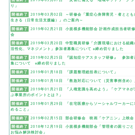
り」
開催終了
2019年03月02日 ～研修会「重症心身障害児・者ととも
生きる（日常生活支援編）」のご案内～
開催終了
2019年02月21日 小規模多機能部会 計画作成担当者研
会
開催終了
2019年03月20日 中堅職員研修「介護現場における組織
活性化、マネジメント」参加者募集について ※締め切りました
開催終了
2019年02月25日 『認知症ケアスタッフ研修』 参加者
集について ※締め切りました
開催終了
2019年01月18日 「課題整理総括表について」
開催終了
2019年01月18日 「救急対応について（災害事例含め）
開催終了
2019年01月21日 「人権意識を高めよう」「ケアマネが
ぶ事業所のポイントとは？」
開催終了
2019年01月29日 「在宅医療からソーシャルワーカーに
めること」
開催終了
2019年02月15日 部会研修会 映画「ケアニン」上映会
開催終了
2018年12月19日 小規模多機能部会「管理者の困りごと
お悩み解決検討会」