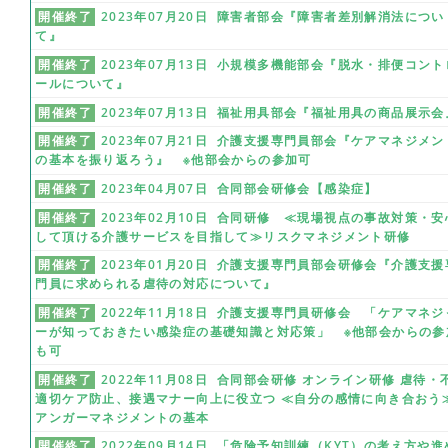
開催終了
2023年07月20日 障害者部会『障害者差別解消法につい
て』
開催終了
2023年07月13日 小規模多機能部会『脱水・排便コント
ールについて』
開催終了
2023年07月13日 福祉用具部会『福祉用具の商品展示会
開催終了
2023年07月21日 介護支援専門員部会『ケアマネジメン
の基本を振り返ろう』 ※他部会からの参加可
開催終了
2023年04月07日 合同部会研修会【感染症】
開催終了
2023年02月10日 合同研修 ≪現場視点の事故対策・安
して頂ける介護サービスを目指して≫リスクマネジメント研修
開催終了
2023年01月20日 介護支援専門員部会研修会『介護支援
門員に求められる虐待の対応について』
開催終了
2022年11月18日 介護支援専門員研修会 「ケアマネジ
ーが知っておきたい感染症の基礎知識と対応策」 ※他部会からの参
も可
開催終了
2022年11月08日 合同部会研修 オンライン研修 虐待・
適切ケア防止、接遇マナー向上に役立つ ≪自分の感情に向き合おう
アンガーマネジメントの基本
開催終了
2022年09月14日 「危険予知訓練（KYT）の考え方や進