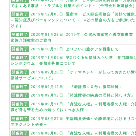
でよくある事故・トラブルと対策のポイント～（全部会対象研修会
開催終了
2019年12月05日 通所サービス部会研修会『笑顔で健康
～認知症及びパーキンソンについて～ ※どの部会の方もご参加いた
けます
開催終了
2020年01月23日 2019年 久留米市家族介護支援事
家族介護教室のご案内
開催終了
2019年10月15日 よりよい口腔ケアを目指して
開催終了
2019年11月09日 第2回くるめ福祉みらい博 専門職向
シンポジウム 参加者募集について
開催終了
2019年09月20日 「ケアマネジャーが知っておきたい障
福祉サービスについて」
開催終了
2019年09月12日 「『老計第１０号』徹底理解」
開催終了
2019年09月13日 「発達障害の疾患の理解と関わり方」
開催終了
2019年09月11日 「身近な人権」～利用者様の人権・介
職が身を守るための知っておくべき人権～
開催終了
2019年08月27日 中堅職員研修～介護現場におけるリス
マネジメント研修～
開催終了
2019年08月06日 「身近な人権」～利用者様の人権・介