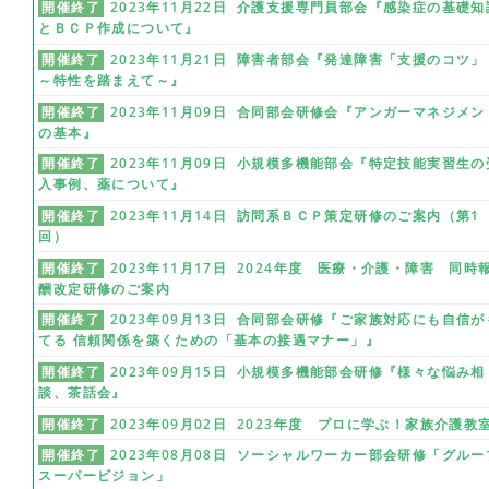
開催終了
2023年11月22日 介護支援専門員部会『感染症の基礎知
とＢＣＰ作成について』
開催終了
2023年11月21日 障害者部会『発達障害「支援のコツ」
～特性を踏まえて～』
開催終了
2023年11月09日 合同部会研修会『アンガーマネジメン
の基本』
開催終了
2023年11月09日 小規模多機能部会『特定技能実習生の
入事例、薬について』
開催終了
2023年11月14日 訪問系ＢＣＰ策定研修のご案内（第1
回）
開催終了
2023年11月17日 2024年度 医療・介護・障害 同時
酬改定研修のご案内
開催終了
2023年09月13日 合同部会研修『ご家族対応にも自信が
てる 信頼関係を築くための「基本の接遇マナー」』
開催終了
2023年09月15日 小規模多機能部会研修『様々な悩み相
談、茶話会』
開催終了
2023年09月02日 2023年度 プロに学ぶ！家族介護教
開催終了
2023年08月08日 ソーシャルワーカー部会研修「グルー
スーパービジョン」