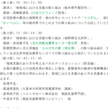
（第１部）10：30～12：00
講演１「他地域における支援の取り組み（栃木県宇都宮市）」
講師：高橋昭彦氏（
ひばりクリニック
院長）
在宅医療や重症心身障害児・者の日中レスパイトケア
「うりずん」
、病
「かいつぶり」
等の栃木県でのこれまでの取り組みについてお話していた
す。
（第２部）13：00～14：30
講演２「他地域における支援の取り組み（福岡県北九州市）」
講師：奈須康子氏（
北九州総合療育センター西分所
所長）
医療型障がい児入所施設「
カルガモの家（埼玉県）
」の取り組み紹介、
している北九州市総合療育センターでの取り組みなど紹介していただきま
（第３部）14：45～15：45
「地域支援のあり方を考えるパネルディスカッション（防災編）」
台風や豪雨などの自然災害が発生した場合、避難場所の確保や医療機器
保など様々な対応が求められます。地域における支援のあり方を支援者と
えます。
登壇予定：
・渡邉理恵氏（久留米大学医学部看護学科 講師）
・彦田純子氏（ベストサポート株式会社 相談支援専門員）
・中原京子氏（相談支援事業所バンビーノ） 他