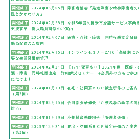
開催終了
2024年03月05日 障害者部会『発達障害や精神障害者の
性とかかわり方』
開催終了
2024年02月28日 令和5年度久留米市介護サービス事業
支援事業 新入職員研修のご案内
開催終了
2024年02月07日 医療・介護・障害 同時報酬改定研
動画配信のご案内
開催終了
2024年02月16日 オンラインセミナー2/16「高齢期に
要な生活習慣病管理」
開催終了
2024年02月21日 【1/11変更あり】2024年度 医療・
護・障害 同時報酬改定 詳細解説セミナー ※会員外の方もご参加
ただけます
開催終了
2024年01月19日 在宅・訪問系ＢＣＰ策定研修のご案内
（第3回）
開催終了
2024年02月15日 合同部会研修会『介護現場の基本の電
対応』
開催終了
2024年01月19日 小規模多機能部会『管理者研修』
開催終了
2023年12月21日 在宅・訪問系ＢＣＰ策定研修のご案内
（第2回）