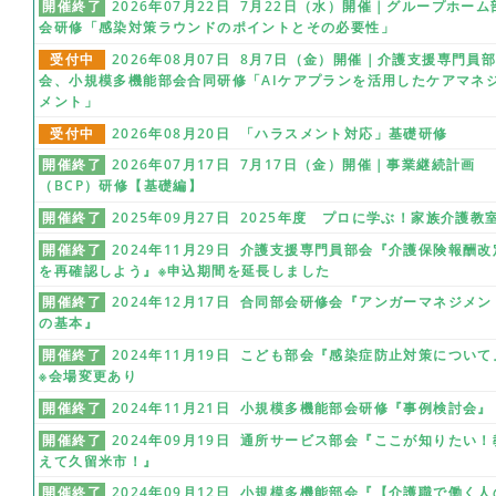
開催終了
2026年07月22日 7月22日（水）開催｜グループホーム
会研修「感染対策ラウンドのポイントとその必要性」
受付中
2026年08月07日 8月7日（金）開催｜介護支援専門員
会、小規模多機能部会合同研修「AIケアプランを活用したケアマネ
メント」
受付中
2026年08月20日 「ハラスメント対応」基礎研修
開催終了
2026年07月17日 7月17日（金）開催｜事業継続計画
（BCP）研修【基礎編】
開催終了
2025年09月27日 2025年度 プロに学ぶ！家族介護教
開催終了
2024年11月29日 介護支援専門員部会『介護保険報酬改
を再確認しよう』※申込期間を延長しました
開催終了
2024年12月17日 合同部会研修会『アンガーマネジメン
の基本』
開催終了
2024年11月19日 こども部会『感染症防止対策について
※会場変更あり
開催終了
2024年11月21日 小規模多機能部会研修『事例検討会』
開催終了
2024年09月19日 通所サービス部会『ここが知りたい！
えて久留米市！』
開催終了
2024年09月12日 小規模多機能部会『【介護職で働く人