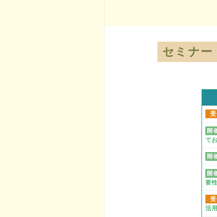
セミナー
受
開
て
開
開
要
受
活