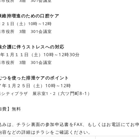
市役所 3階 301会議室
康維持増進のための口腔ケア
２１日（土）10時～12時
市役所 3階 301会議室
族介護に伴うストレスへの対応
7年１月１１日（土）10時～12時30分
市役所 3階 301会議室
むつを使った排泄ケアのポイント
７年１月２５日（土）10時～12時
（六ツ門町8-1）
米シティプラザ 展示室1・2
加費】無料
込みは、チラシ裏面の参加申込書をFAX、もしくはお電話にてお
内容などの詳細は
チラシをご確認ください。