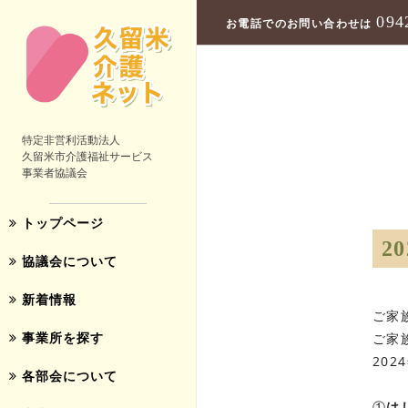
094
お電話でのお問い合わせは
特定非営利活動法人
久留米市介護福祉サービス
事業者協議会
トップページ
2
協議会について
新着情報
ご家
事業所を探す
ご家
20
各部会について
①
は