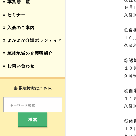
事業所一覧
９月1
セミナー
久留米
入会のご案内
負
②
１０
よかよか介護ボランティア
久留
筑後地域の介護職紹介
③
認
お問い合わせ
１０
久留米
事業所検索はこちら
④
自
１１
久留米
⑤
体
１２