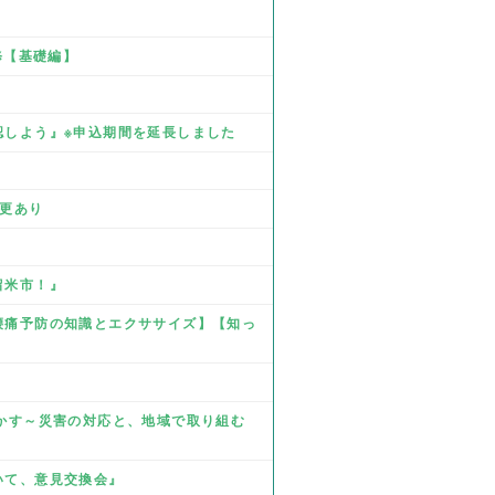
研修【基礎編】
確認しよう』※申込期間を延長しました
』
変更あり
留米市！』
☆腰痛予防の知識とエクササイズ】【知っ
を生かす～災害の対応と、地域で取り組む
ついて、意見交換会』