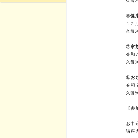
久留米
健
⑥
１２月
久留米
⑦
家
令和
久留米
⑧
お
令和
久留
【参
お申
講座