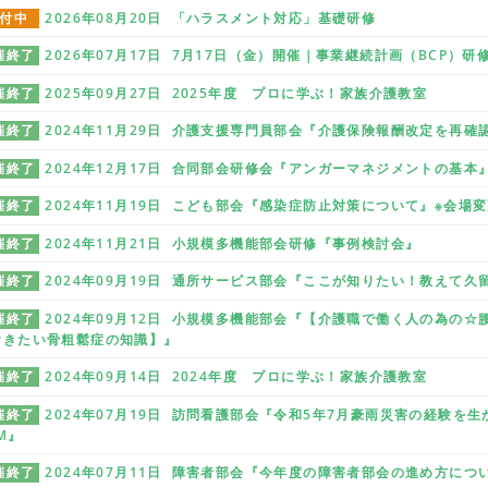
付中
2026年08月20日 「ハラスメント対応」基礎研修
催終了
2026年07月17日 7月17日（金）開催｜事業継続計画（BCP）
催終了
2025年09月27日 2025年度 プロに学ぶ！家族介護教室
催終了
2024年11月29日 介護支援専門員部会『介護保険報酬改定を再
催終了
2024年12月17日 合同部会研修会『アンガーマネジメントの基本
催終了
2024年11月19日 こども部会『感染症防止対策について』※会場
催終了
2024年11月21日 小規模多機能部会研修『事例検討会』
催終了
2024年09月19日 通所サービス部会『ここが知りたい！教えて久
催終了
2024年09月12日 小規模多機能部会『【介護職で働く人の為の
おきたい骨粗鬆症の知識】』
催終了
2024年09月14日 2024年度 プロに学ぶ！家族介護教室
催終了
2024年07月19日 訪問看護部会『令和5年7月豪雨災害の経験
M』
催終了
2024年07月11日 障害者部会『今年度の障害者部会の進め方に