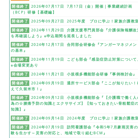
開催終了
2026年07月17日 7月17日（金）開催｜事業継続計画
（BCP）研修【基礎編】
開催終了
2025年09月27日 2025年度 プロに学ぶ！家族介護教
開催終了
2024年11月29日 介護支援専門員部会『介護保険報酬改
を再確認しよう』※申込期間を延長しました
開催終了
2024年12月17日 合同部会研修会『アンガーマネジメン
の基本』
開催終了
2024年11月19日 こども部会『感染症防止対策について
※会場変更あり
開催終了
2024年11月21日 小規模多機能部会研修『事例検討会』
開催終了
2024年09月19日 通所サービス部会『ここが知りたい！
えて久留米市！』
開催終了
2024年09月12日 小規模多機能部会『【介護職で働く人
為の☆腰痛予防の知識とエクササイズ】【知っておきたい骨粗鬆症
知識】』
開催終了
2024年09月14日 2024年度 プロに学ぶ！家族介護教
開催終了
2024年07月19日 訪問看護部会『令和5年7月豪雨災害
験を生かす～災害の対応と、地域で取り組むBCM』