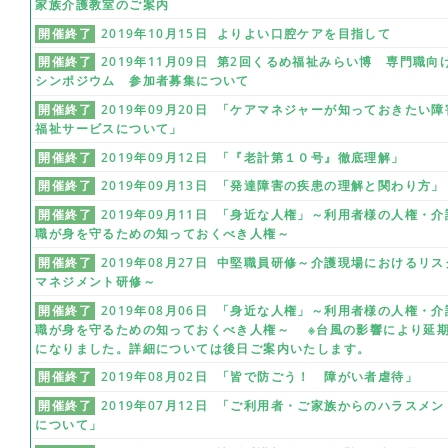
家族介護教室のご案内
開催終了
2019年10月15日 よりよい口腔ケアを目指して
開催終了
2019年11月09日 第2回くるめ福祉みらい博 専門職向
シンポジウム 参加者募集について
開催終了
2019年09月20日 「ケアマネジャーが知っておきたい障
福祉サービスについて」
開催終了
2019年09月12日 「『老計第１０号』徹底理解」
開催終了
2019年09月13日 「発達障害の疾患の理解と関わり方」
開催終了
2019年09月11日 「身近な人権」～利用者様の人権・介
職が身を守るための知っておくべき人権～
開催終了
2019年08月27日 中堅職員研修～介護現場におけるリス
マネジメント研修～
開催終了
2019年08月06日 「身近な人権」～利用者様の人権・介
職が身を守るための知っておくべき人権～ ※台風の影響により延
になりました。詳細については後日ご案内いたします。
開催終了
2019年08月02日 「皆で防ごう！ 障がい者虐待」
開催終了
2019年07月12日 「ご利用者・ご家族からのハラスメン
について」