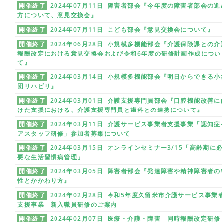
開催終了
2024年07月11日 障害者部会『今年度の障害者部会の進
方について、意見交換会』
開催終了
2024年07月11日 こども部会『意見交換会について』
開催終了
2024年06月28日 小規模多機能部会『介護保険課との介
報酬改定における意見交換会および令和6年度の研修計画作成につい
て』
開催終了
2024年03月14日 小規模多機能部会『明日からできる小
団リハビリ』
開催終了
2024年03月01日 介護支援専門員部会『口腔機能改善に
けた支援における、介護支援専門員と歯科との連携について』
開催終了
2024年03月11日 介護サービス事業者支援事業「認知症
アスタッフ研修」参加者募集について
開催終了
2024年03月15日 オンラインセミナー3/15「高齢期に
要な生活習慣病管理」
開催終了
2024年03月05日 障害者部会『発達障害や精神障害者の
性とかかわり方』
開催終了
2024年02月28日 令和5年度久留米市介護サービス事業
支援事業 新入職員研修のご案内
開催終了
2024年02月07日 医療・介護・障害 同時報酬改定研