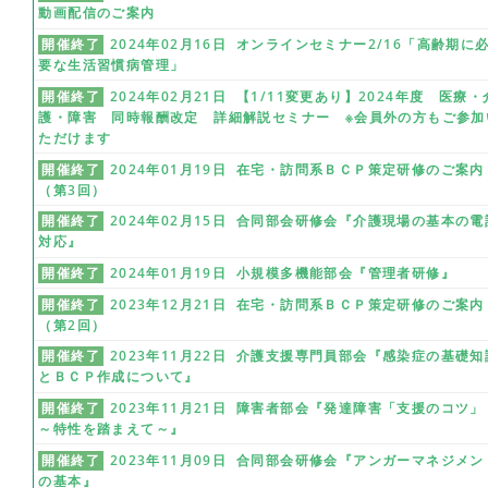
動画配信のご案内
開催終了
2024年02月16日 オンラインセミナー2/16「高齢期に
要な生活習慣病管理」
開催終了
2024年02月21日 【1/11変更あり】2024年度 医療・
護・障害 同時報酬改定 詳細解説セミナー ※会員外の方もご参加
ただけます
開催終了
2024年01月19日 在宅・訪問系ＢＣＰ策定研修のご案内
（第3回）
開催終了
2024年02月15日 合同部会研修会『介護現場の基本の電
対応』
開催終了
2024年01月19日 小規模多機能部会『管理者研修』
開催終了
2023年12月21日 在宅・訪問系ＢＣＰ策定研修のご案内
（第2回）
開催終了
2023年11月22日 介護支援専門員部会『感染症の基礎知
とＢＣＰ作成について』
開催終了
2023年11月21日 障害者部会『発達障害「支援のコツ」
～特性を踏まえて～』
開催終了
2023年11月09日 合同部会研修会『アンガーマネジメン
の基本』