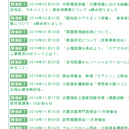
開催終了
2019年03月20日 中堅職員研修「介護現場における組織
活性化、マネジメント」参加者募集について ※締め切りました
開催終了
2019年02月25日 『認知症ケアスタッフ研修』 参加者
集について ※締め切りました
開催終了
2019年01月18日 「課題整理総括表について」
開催終了
2019年01月18日 「救急対応について（災害事例含め）
開催終了
2019年01月21日 「人権意識を高めよう」「ケアマネが
ぶ事業所のポイントとは？」
開催終了
2019年01月29日 「在宅医療からソーシャルワーカーに
めること」
開催終了
2019年02月15日 部会研修会 映画「ケアニン」上映会
開催終了
2018年12月19日 小規模多機能部会「管理者の困りごと
お悩み解決検討会」
開催終了
2018年11月17日 介護福祉士国家試験対策（模擬試験・
前対策講座）のお知らせ
開催終了
2018年11月16日 介護支援専門員部会11月研修会
開催終了
2018年11月09日 訪問看護部会11月研修会
開催終了
2018年11月26日 グループホーム部会・小規模多機能部