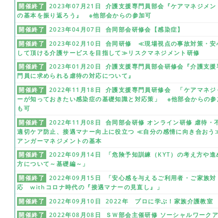
開催終了
2023年07月21日 介護支援専門員部会『ケアマネジメン
の基本を振り返ろう』 ※他部会からの参加可
開催終了
2023年04月07日 合同部会研修会【感染症】
開催終了
2023年02月10日 合同研修 ≪現場視点の事故対策・安
して頂ける介護サービスを目指して≫リスクマネジメント研修
開催終了
2023年01月20日 介護支援専門員部会研修会『介護支援
門員に求められる虐待の対応について』
開催終了
2022年11月18日 介護支援専門員研修会 「ケアマネジ
ーが知っておきたい感染症の基礎知識と対応策」 ※他部会からの参
も可
開催終了
2022年11月08日 合同部会研修 オンライン研修 虐待・
適切ケア防止、接遇マナー向上に役立つ ≪自分の感情に向き合おう
アンガーマネジメントの基本
開催終了
2022年09月14日 「危険予知訓練（KYT）の考え方や進
方について～基礎編～」
開催終了
2022年09月15日 「安心感を与えるご利用者・ご家族対
応 withコロナ時代の『接遇マナーの見直し』」
開催終了
2022年09月10日 2022年 プロに学ぶ！家族介護教室
開催終了
2022年08月08日 ＳＷ部会主催研修 ソーシャルワーク