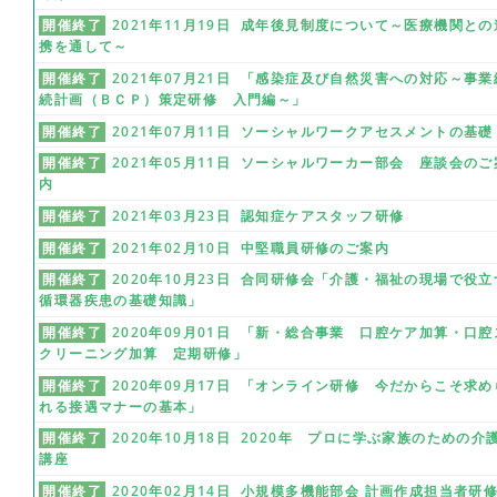
開催終了
2021年11月19日 成年後見制度について～医療機関との
携を通して～
開催終了
2021年07月21日 「感染症及び自然災害への対応～事業
続計画（ＢＣＰ）策定研修 入門編～」
開催終了
2021年07月11日 ソーシャルワークアセスメントの基礎
開催終了
2021年05月11日 ソーシャルワーカー部会 座談会のご
内
開催終了
2021年03月23日 認知症ケアスタッフ研修
開催終了
2021年02月10日 中堅職員研修のご案内
開催終了
2020年10月23日 合同研修会「介護・福祉の現場で役立
循環器疾患の基礎知識」
開催終了
2020年09月01日 「新・総合事業 口腔ケア加算・口腔
クリーニング加算 定期研修」
開催終了
2020年09月17日 「オンライン研修 今だからこそ求め
れる接遇マナーの基本」
開催終了
2020年10月18日 2020年 プロに学ぶ家族のための介
講座
開催終了
2020年02月14日 小規模多機能部会 計画作成担当者研