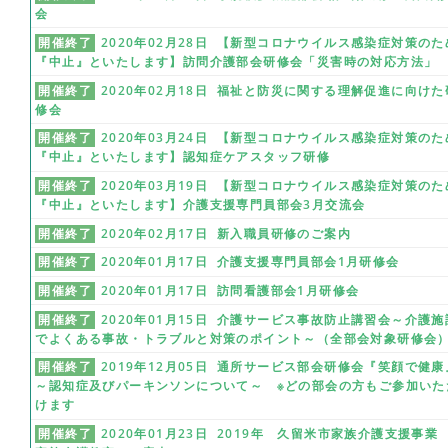
会
開催終了
2020年02月28日 【新型コロナウイルス感染症対策のた
『中止』といたします】訪問介護部会研修会「災害時の対応方法」
開催終了
2020年02月18日 福祉と防災に関する理解促進に向けた
修会
開催終了
2020年03月24日 【新型コロナウイルス感染症対策のた
『中止』といたします】認知症ケアスタッフ研修
開催終了
2020年03月19日 【新型コロナウイルス感染症対策のた
『中止』といたします】介護支援専門員部会3月交流会
開催終了
2020年02月17日 新入職員研修のご案内
開催終了
2020年01月17日 介護支援専門員部会1月研修会
開催終了
2020年01月17日 訪問看護部会1月研修会
開催終了
2020年01月15日 介護サービス事故防止講習会～介護施
でよくある事故・トラブルと対策のポイント～（全部会対象研修会
開催終了
2019年12月05日 通所サービス部会研修会『笑顔で健康
～認知症及びパーキンソンについて～ ※どの部会の方もご参加いた
けます
開催終了
2020年01月23日 2019年 久留米市家族介護支援事