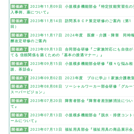
開催終了
2023年11月09日 小規模多機能部会『特定技能実習生の
入事例、薬について』
開催終了
2023年11月14日 訪問系ＢＣＰ策定研修のご案内（第1
回）
開催終了
2023年11月17日 2024年度 医療・介護・障害 同時
酬改定研修のご案内
開催終了
2023年09月13日 合同部会研修『ご家族対応にも自信が
てる 信頼関係を築くための「基本の接遇マナー」』
開催終了
2023年09月15日 小規模多機能部会研修『様々な悩み相
談、茶話会』
開催終了
2023年09月02日 2023年度 プロに学ぶ！家族介護教
開催終了
2023年08月08日 ソーシャルワーカー部会研修「グルー
スーパービジョン」
開催終了
2023年07月20日 障害者部会『障害者差別解消法につい
て』
開催終了
2023年07月13日 小規模多機能部会『脱水・排便コント
ールについて』
開催終了
2023年07月13日 福祉用具部会『福祉用具の商品展示会