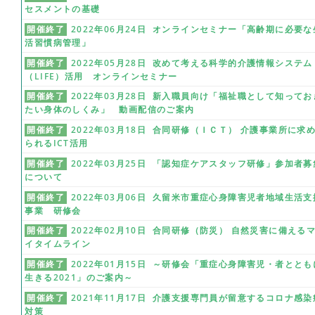
セスメントの基礎
開催終了
2022年06月24日 オンラインセミナー「高齢期に必要な
活習慣病管理」
開催終了
2022年05月28日 改めて考える科学的介護情報システム
（LIFE）活用 オンラインセミナー
開催終了
2022年03月28日 新入職員向け「福祉職として知ってお
たい身体のしくみ」 動画配信のご案内
開催終了
2022年03月18日 合同研修（ＩＣＴ） 介護事業所に求
られるICT活用
開催終了
2022年03月25日 「認知症ケアスタッフ研修」参加者募
について
開催終了
2022年03月06日 久留米市重症心身障害児者地域生活支
事業 研修会
開催終了
2022年02月10日 合同研修（防災） 自然災害に備える
イタイムライン
開催終了
2022年01月15日 ～研修会「重症心身障害児・者ととも
生きる2021」のご案内～
開催終了
2021年11月17日 介護支援専門員が留意するコロナ感染
対策