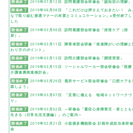
開催終了
2019年07月12日 訪問看護部会研修会「認知症の理解」
開催終了
2019年08月08日 「これだけは押さえておきたい！ み
なで取り組む接遇マナーの本質とコミュニケーション」※受付終了し
した
開催終了
2019年03月08日 訪問看護部会研修会「排泄ケア（排
尿）」
開催終了
2019年03月11日 障害者部会研修「発達障がいの理解と
わり方のポイント」
開催終了
2019年03月13日 訪問介護部会研修会「調理実習」
開催終了
2019年03月15日 ソーシャルワーカー部会研修会「医療
介護連携推進検討会」
開催終了
2019年03月29日 通所サービス部会研修会「口腔ケアを
践しよう」
開催終了
2019年03月07日 「災害に備える 地域ネットワークづ
り」
開催終了
2019年03月02日 ～研修会「重症心身障害児・者ととも
生きる（日常生活支援編）」のご案内～
開催終了
2019年02月21日 小規模多機能部会 計画作成担当者研
会