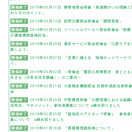
開催終了
2019年03月11日 障害者部会研修「発達障がいの理解と
わり方のポイント」
開催終了
2019年03月13日 訪問介護部会研修会「調理実習」
開催終了
2019年03月15日 ソーシャルワーカー部会研修会「医療
介護連携推進検討会」
開催終了
2019年03月29日 通所サービス部会研修会「口腔ケアを
践しよう」
開催終了
2019年03月07日 「災害に備える 地域ネットワークづ
り」
開催終了
2019年03月02日 ～研修会「重症心身障害児・者ととも
生きる（日常生活支援編）」のご案内～
開催終了
2019年02月21日 小規模多機能部会 計画作成担当者研
会
開催終了
2019年03月20日 中堅職員研修「介護現場における組織
活性化、マネジメント」参加者募集について ※締め切りました
開催終了
2019年02月25日 『認知症ケアスタッフ研修』 参加者
集について ※締め切りました
開催終了
2019年01月18日 「課題整理総括表について」