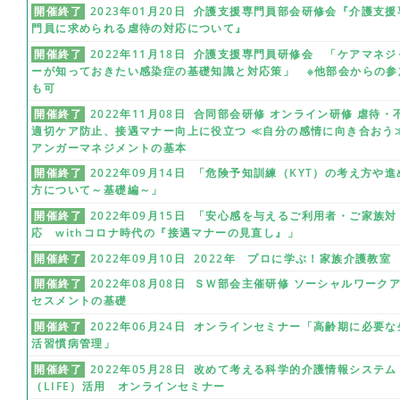
開催終了
2023年01月20日 介護支援専門員部会研修会『介護支援
門員に求められる虐待の対応について』
開催終了
2022年11月18日 介護支援専門員研修会 「ケアマネジ
ーが知っておきたい感染症の基礎知識と対応策」 ※他部会からの参
も可
開催終了
2022年11月08日 合同部会研修 オンライン研修 虐待・
適切ケア防止、接遇マナー向上に役立つ ≪自分の感情に向き合おう
アンガーマネジメントの基本
開催終了
2022年09月14日 「危険予知訓練（KYT）の考え方や進
方について～基礎編～」
開催終了
2022年09月15日 「安心感を与えるご利用者・ご家族対
応 withコロナ時代の『接遇マナーの見直し』」
開催終了
2022年09月10日 2022年 プロに学ぶ！家族介護教室
開催終了
2022年08月08日 ＳＷ部会主催研修 ソーシャルワーク
セスメントの基礎
開催終了
2022年06月24日 オンラインセミナー「高齢期に必要な
活習慣病管理」
開催終了
2022年05月28日 改めて考える科学的介護情報システム
（LIFE）活用 オンラインセミナー