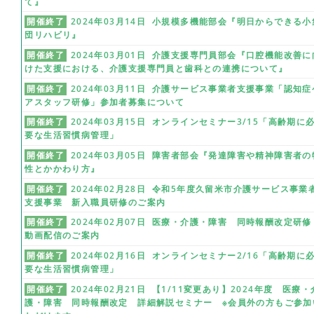
て』
開催終了
2024年03月14日 小規模多機能部会『明日からできる小
団リハビリ』
開催終了
2024年03月01日 介護支援専門員部会『口腔機能改善に
けた支援における、介護支援専門員と歯科との連携について』
開催終了
2024年03月11日 介護サービス事業者支援事業「認知症
アスタッフ研修」参加者募集について
開催終了
2024年03月15日 オンラインセミナー3/15「高齢期に
要な生活習慣病管理」
開催終了
2024年03月05日 障害者部会『発達障害や精神障害者の
性とかかわり方』
開催終了
2024年02月28日 令和5年度久留米市介護サービス事業
支援事業 新入職員研修のご案内
開催終了
2024年02月07日 医療・介護・障害 同時報酬改定研
動画配信のご案内
開催終了
2024年02月16日 オンラインセミナー2/16「高齢期に
要な生活習慣病管理」
開催終了
2024年02月21日 【1/11変更あり】2024年度 医療・
護・障害 同時報酬改定 詳細解説セミナー ※会員外の方もご参加