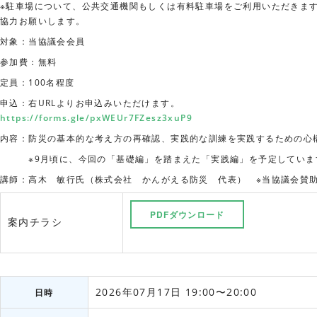
※駐車場について、公共交通機関もしくは有料駐車場をご利用いただきま
協力お願いします。
対象：当協議会会員
参加費：無料
定員：
100
名程度
申込：右URLよりお申込みいただけます。
https://forms.gle/pxWEUr7FZesz3xuP9
内容：防災の基本的な考え方の再確認、実践的な訓練を実践するための心
※
9
月頃に、今回の「基礎編」を踏まえた「実践編」を予定していま
講師：高木 敏行氏（株式会社 かんがえる防災 代表） ※当協議会賛
PDFダウンロード
案内チラシ
2026年07月17日 19:00〜20:00
日時