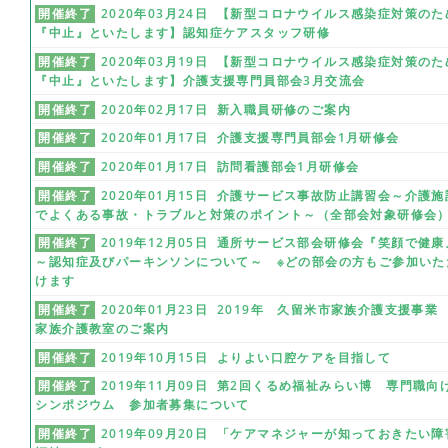
開催終了
2020年03月24日 【新型コロナウイルス感染症対策のた
『中止』といたします】認知症ケアスタッフ研修
開催終了
2020年03月19日 【新型コロナウイルス感染症対策のた
『中止』といたします】介護支援専門員部会3月交流会
開催終了
2020年02月17日 新入職員研修のご案内
開催終了
2020年01月17日 介護支援専門員部会1月研修会
開催終了
2020年01月17日 訪問看護部会1月研修会
開催終了
2020年01月15日 介護サービス事故防止講習会～介護施
でよくある事故・トラブルと対策のポイント～（全部会対象研修会
開催終了
2019年12月05日 通所サービス部会研修会『笑顔で健康
～認知症及びパーキンソンについて～ ※どの部会の方もご参加いた
けます
開催終了
2020年01月23日 2019年 久留米市家族介護支援事
家族介護教室のご案内
開催終了
2019年10月15日 よりよい口腔ケアを目指して
開催終了
2019年11月09日 第2回くるめ福祉みらい博 専門職向
シンポジウム 参加者募集について
開催終了
2019年09月20日 「ケアマネジャーが知っておきたい障