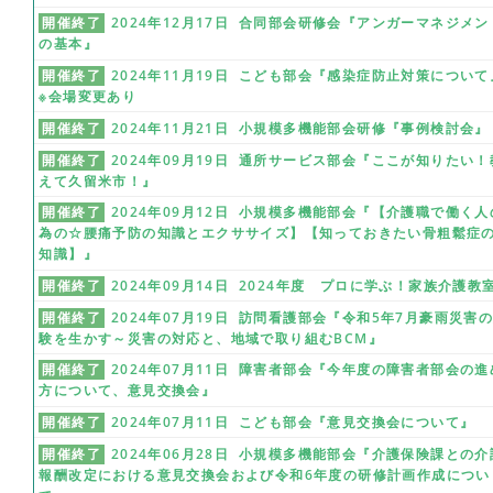
開催終了
2024年12月17日 合同部会研修会『アンガーマネジメン
の基本』
開催終了
2024年11月19日 こども部会『感染症防止対策について
※会場変更あり
開催終了
2024年11月21日 小規模多機能部会研修『事例検討会』
開催終了
2024年09月19日 通所サービス部会『ここが知りたい！
えて久留米市！』
開催終了
2024年09月12日 小規模多機能部会『【介護職で働く人
為の☆腰痛予防の知識とエクササイズ】【知っておきたい骨粗鬆症
知識】』
開催終了
2024年09月14日 2024年度 プロに学ぶ！家族介護教
開催終了
2024年07月19日 訪問看護部会『令和5年7月豪雨災害
験を生かす～災害の対応と、地域で取り組むBCM』
開催終了
2024年07月11日 障害者部会『今年度の障害者部会の進
方について、意見交換会』
開催終了
2024年07月11日 こども部会『意見交換会について』
開催終了
2024年06月28日 小規模多機能部会『介護保険課との介
報酬改定における意見交換会および令和6年度の研修計画作成につい