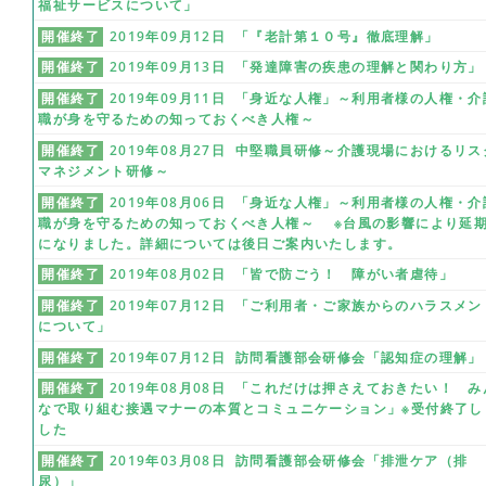
福祉サービスについて」
開催終了
2019年09月12日 「『老計第１０号』徹底理解」
開催終了
2019年09月13日 「発達障害の疾患の理解と関わり方」
開催終了
2019年09月11日 「身近な人権」～利用者様の人権・介
職が身を守るための知っておくべき人権～
開催終了
2019年08月27日 中堅職員研修～介護現場におけるリス
マネジメント研修～
開催終了
2019年08月06日 「身近な人権」～利用者様の人権・介
職が身を守るための知っておくべき人権～ ※台風の影響により延
になりました。詳細については後日ご案内いたします。
開催終了
2019年08月02日 「皆で防ごう！ 障がい者虐待」
開催終了
2019年07月12日 「ご利用者・ご家族からのハラスメン
について」
開催終了
2019年07月12日 訪問看護部会研修会「認知症の理解」
開催終了
2019年08月08日 「これだけは押さえておきたい！ み
なで取り組む接遇マナーの本質とコミュニケーション」※受付終了し
した
開催終了
2019年03月08日 訪問看護部会研修会「排泄ケア（排
尿）」