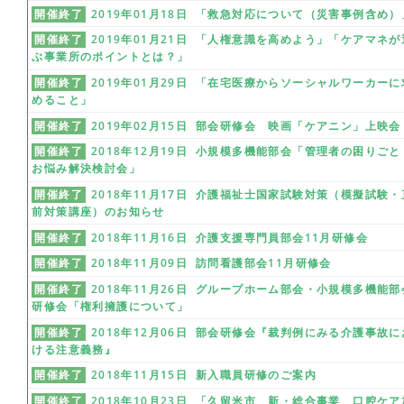
開催終了
2019年01月18日 「救急対応について（災害事例含め）
開催終了
2019年01月21日 「人権意識を高めよう」「ケアマネが
ぶ事業所のポイントとは？」
開催終了
2019年01月29日 「在宅医療からソーシャルワーカーに
めること」
開催終了
2019年02月15日 部会研修会 映画「ケアニン」上映会
開催終了
2018年12月19日 小規模多機能部会「管理者の困りごと
お悩み解決検討会」
開催終了
2018年11月17日 介護福祉士国家試験対策（模擬試験・
前対策講座）のお知らせ
開催終了
2018年11月16日 介護支援専門員部会11月研修会
開催終了
2018年11月09日 訪問看護部会11月研修会
開催終了
2018年11月26日 グループホーム部会・小規模多機能部
研修会「権利擁護について」
開催終了
2018年12月06日 部会研修会『裁判例にみる介護事故に
ける注意義務』
開催終了
2018年11月15日 新入職員研修のご案内
開催終了
2018年10月23日 「久留米市 新・総合事業 口腔ケア