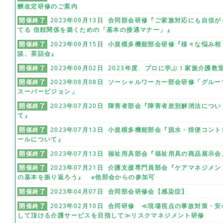
酬改定研修のご案内
開催終了
2023年09月13日 合同部会研修『ご家族対応にも自信が
てる 信頼関係を築くための「基本の接遇マナー」』
開催終了
2023年09月15日 小規模多機能部会研修『様々な悩み相
談、茶話会』
開催終了
2023年09月02日 2023年度 プロに学ぶ！家族介護教
開催終了
2023年08月08日 ソーシャルワーカー部会研修「グルー
スーパービジョン」
開催終了
2023年07月20日 障害者部会『障害者差別解消法につい
て』
開催終了
2023年07月13日 小規模多機能部会『脱水・排便コント
ールについて』
開催終了
2023年07月13日 福祉用具部会『福祉用具の商品展示会
開催終了
2023年07月21日 介護支援専門員部会『ケアマネジメン
の基本を振り返ろう』 ※他部会からの参加可
開催終了
2023年04月07日 合同部会研修会【感染症】
開催終了
2023年02月10日 合同研修 ≪現場視点の事故対策・安
して頂ける介護サービスを目指して≫リスクマネジメント研修