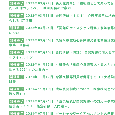
開催終了
2022年03月28日 新入職員向け「福祉職として知ってお
たい身体のしくみ」 動画配信のご案内
開催終了
2022年03月18日 合同研修（ＩＣＴ） 介護事業所に求
られるICT活用
開催終了
2022年03月25日 「認知症ケアスタッフ研修」参加者募
について
開催終了
2022年03月06日 久留米市重症心身障害児者地域生活支
事業 研修会
開催終了
2022年02月10日 合同研修（防災） 自然災害に備える
イタイムライン
開催終了
2022年01月15日 ～研修会「重症心身障害児・者ととも
生きる2021」のご案内～
開催終了
2021年11月17日 介護支援専門員が留意するコロナ感染
対策
開催終了
2021年11月19日 成年後見制度について～医療機関との
携を通して～
開催終了
2021年07月21日 「感染症及び自然災害への対応～事業
続計画（ＢＣＰ）策定研修 入門編～」
開催終了
2021年07月11日 ソーシャルワークアセスメントの基礎