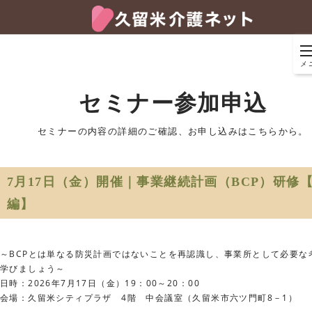
メ
セミナー参加申込
セミナーの内容の詳細のご確認、お申し込みはこちらから。
7月17日（金）開催｜事業継続計画（BCP）研修
編】
～
BCP
とは単なる防災計画ではないことを再認識し、
事業所として必要な
学びましょう～
日時：
2026
年
7
月
17
日（金）
19
：
00
～
20
：
00
会場：久留米シティプラザ
4
階 中会議室（久留米市六ツ門町
8
－
1
）