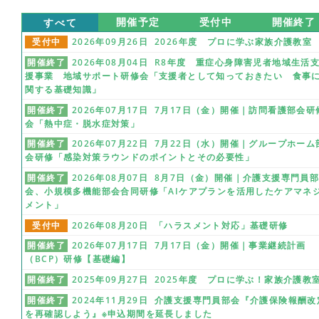
すべて
開催予定
受付中
開催終了
受付中
2026年09月26日 2026年度 プロに学ぶ家族介護教室
開催終了
2026年08月04日 R8年度 重症心身障害児者地域生活
援事業 地域サポート研修会「支援者として知っておきたい 食事
関する基礎知識」
開催終了
2026年07月17日 7月17日（金）開催｜訪問看護部会研
会「熱中症・脱水症対策」
開催終了
2026年07月22日 7月22日（水）開催｜グループホーム
会研修「感染対策ラウンドのポイントとその必要性」
開催終了
2026年08月07日 8月7日（金）開催｜介護支援専門員
会、小規模多機能部会合同研修「AIケアプランを活用したケアマネ
メント」
受付中
2026年08月20日 「ハラスメント対応」基礎研修
開催終了
2026年07月17日 7月17日（金）開催｜事業継続計画
（BCP）研修【基礎編】
開催終了
2025年09月27日 2025年度 プロに学ぶ！家族介護教
開催終了
2024年11月29日 介護支援専門員部会『介護保険報酬改
を再確認しよう』※申込期間を延長しました