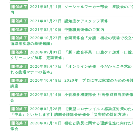
開催終了
2021年05月11日 ソーシャルワーカー部会 座談会のご
内
開催終了
2021年03月23日 認知症ケアスタッフ研修
開催終了
2021年02月10日 中堅職員研修のご案内
開催終了
2020年10月23日 合同研修会「介護・福祉の現場で役立
循環器疾患の基礎知識」
開催終了
2020年09月01日 「新・総合事業 口腔ケア加算・口腔
クリーニング加算 定期研修」
開催終了
2020年09月17日 「オンライン研修 今だからこそ求め
れる接遇マナーの基本」
開催終了
2020年10月18日 2020年 プロに学ぶ家族のための介
講座
開催終了
2020年02月14日 小規模多機能部会 計画作成担当者研
会
開催終了
2020年02月28日 【新型コロナウイルス感染症対策のた
『中止』といたします】訪問介護部会研修会「災害時の対応方法」
開催終了
2020年02月18日 福祉と防災に関する理解促進に向けた
修会