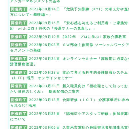
アンガーマネジメントの基本
開催終了
2022年09月14日 「危険予知訓練（KYT）の考え方や進
方について～基礎編～」
開催終了
2022年09月15日 「安心感を与えるご利用者・ご家族対
応 withコロナ時代の『接遇マナーの見直し』」
開催終了
2022年09月10日 2022年 プロに学ぶ！家族介護教室
開催終了
2022年08月08日 ＳＷ部会主催研修 ソーシャルワーク
セスメントの基礎
開催終了
2022年06月24日 オンラインセミナー「高齢期に必要な
活習慣病管理」
開催終了
2022年05月28日 改めて考える科学的介護情報システム
（LIFE）活用 オンラインセミナー
開催終了
2022年03月28日 新入職員向け「福祉職として知ってお
たい身体のしくみ」 動画配信のご案内
開催終了
2022年03月18日 合同研修（ＩＣＴ） 介護事業所に求
られるICT活用
開催終了
2022年03月25日 「認知症ケアスタッフ研修」参加者募
について
開催終了
2022年03月06日 久留米市重症心身障害児者地域生活支