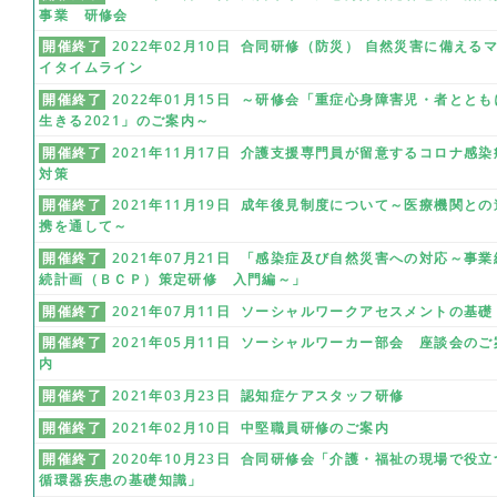
事業 研修会
開催終了
2022年02月10日 合同研修（防災） 自然災害に備える
イタイムライン
開催終了
2022年01月15日 ～研修会「重症心身障害児・者ととも
生きる2021」のご案内～
開催終了
2021年11月17日 介護支援専門員が留意するコロナ感染
対策
開催終了
2021年11月19日 成年後見制度について～医療機関との
携を通して～
開催終了
2021年07月21日 「感染症及び自然災害への対応～事業
続計画（ＢＣＰ）策定研修 入門編～」
開催終了
2021年07月11日 ソーシャルワークアセスメントの基礎
開催終了
2021年05月11日 ソーシャルワーカー部会 座談会のご
内
開催終了
2021年03月23日 認知症ケアスタッフ研修
開催終了
2021年02月10日 中堅職員研修のご案内
開催終了
2020年10月23日 合同研修会「介護・福祉の現場で役立
循環器疾患の基礎知識」