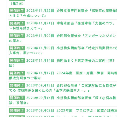
（第2回）
開催終了
2023年11月22日 介護支援専門員部会『感染症の基礎知
とＢＣＰ作成について』
開催終了
2023年11月21日 障害者部会『発達障害「支援のコツ」
～特性を踏まえて～』
開催終了
2023年11月09日 合同部会研修会『アンガーマネジメン
の基本』
開催終了
2023年11月09日 小規模多機能部会『特定技能実習生の
入事例、薬について』
開催終了
2023年11月14日 訪問系ＢＣＰ策定研修のご案内（第1
回）
開催終了
2023年11月17日 2024年度 医療・介護・障害 同時
酬改定研修のご案内
開催終了
2023年09月13日 合同部会研修『ご家族対応にも自信が
てる 信頼関係を築くための「基本の接遇マナー」』
開催終了
2023年09月15日 小規模多機能部会研修『様々な悩み相
談、茶話会』
開催終了
2023年09月02日 2023年度 プロに学ぶ！家族介護教