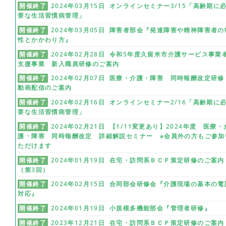
開催終了
2024年03月15日 オンラインセミナー3/15「高齢期に
要な生活習慣病管理」
開催終了
2024年03月05日 障害者部会『発達障害や精神障害者の
性とかかわり方』
開催終了
2024年02月28日 令和5年度久留米市介護サービス事業
支援事業 新入職員研修のご案内
開催終了
2024年02月07日 医療・介護・障害 同時報酬改定研
動画配信のご案内
開催終了
2024年02月16日 オンラインセミナー2/16「高齢期に
要な生活習慣病管理」
開催終了
2024年02月21日 【1/11変更あり】2024年度 医療・
護・障害 同時報酬改定 詳細解説セミナー ※会員外の方もご参加
ただけます
開催終了
2024年01月19日 在宅・訪問系ＢＣＰ策定研修のご案内
（第3回）
開催終了
2024年02月15日 合同部会研修会『介護現場の基本の電
対応』
開催終了
2024年01月19日 小規模多機能部会『管理者研修』
開催終了
2023年12月21日 在宅・訪問系ＢＣＰ策定研修のご案内