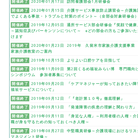
開催終了
2020年01月17日 訪問看護部会1月研修会
開催終了
2020年01月15日 介護サービス事故防止講習会～介護施
でよくある事故・トラブルと対策のポイント～（全部会対象研修会
開催終了
2019年12月05日 通所サービス部会研修会『笑顔で健康
～認知症及びパーキンソンについて～ ※どの部会の方もご参加いた
けます
開催終了
2020年01月23日 2019年 久留米市家族介護支援事
家族介護教室のご案内
開催終了
2019年10月15日 よりよい口腔ケアを目指して
開催終了
2019年11月09日 第2回くるめ福祉みらい博 専門職向
シンポジウム 参加者募集について
開催終了
2019年09月20日 「ケアマネジャーが知っておきたい障
福祉サービスについて」
開催終了
2019年09月12日 「『老計第１０号』徹底理解」
開催終了
2019年09月13日 「発達障害の疾患の理解と関わり方」
開催終了
2019年09月11日 「身近な人権」～利用者様の人権・介
職が身を守るための知っておくべき人権～
開催終了
2019年08月27日 中堅職員研修～介護現場におけるリス
マネジメント研修～