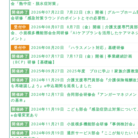
会「熱中症・脱水症対策」
開催終了
2026年07月22日 7月22日（水）開催｜グループホーム
会研修「感染対策ラウンドのポイントとその必要性」
受付中
2026年08月07日 8月7日（金）開催｜介護支援専門員
会、小規模多機能部会合同研修「AIケアプランを活用したケアマネ
メント」
受付中
2026年08月20日 「ハラスメント対応」基礎研修
開催終了
2026年07月17日 7月17日（金）開催｜事業継続計画
（BCP）研修【基礎編】
開催終了
2025年09月27日 2025年度 プロに学ぶ！家族介護教
開催終了
2024年11月29日 介護支援専門員部会『介護保険報酬改
を再確認しよう』※申込期間を延長しました
開催終了
2024年12月17日 合同部会研修会『アンガーマネジメン
の基本』
開催終了
2024年11月19日 こども部会『感染症防止対策について
※会場変更あり
開催終了
2024年11月21日 小規模多機能部会研修『事例検討会』
開催終了
2024年09月19日 通所サービス部会『ここが知りたい！