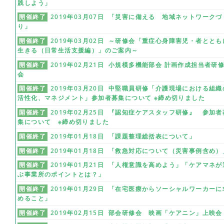
践しよう」
開催終了
2019年03月07日 「災害に備える 地域ネットワークづ
り」
開催終了
2019年03月02日 ～研修会「重症心身障害児・者ととも
生きる（日常生活支援編）」のご案内～
開催終了
2019年02月21日 小規模多機能部会 計画作成担当者研
会
開催終了
2019年03月20日 中堅職員研修「介護現場における組織
活性化、マネジメント」参加者募集について ※締め切りました
開催終了
2019年02月25日 『認知症ケアスタッフ研修』 参加者
集について ※締め切りました
開催終了
2019年01月18日 「課題整理総括表について」
開催終了
2019年01月18日 「救急対応について（災害事例含め）
開催終了
2019年01月21日 「人権意識を高めよう」「ケアマネが
ぶ事業所のポイントとは？」
開催終了
2019年01月29日 「在宅医療からソーシャルワーカーに
めること」
開催終了
2019年02月15日 部会研修会 映画「ケアニン」上映会