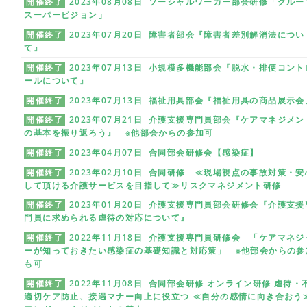
開催終了
2023年08月08日 ソーシャルワーカー部会研修「グルー
スーパービジョン」
開催終了
2023年07月20日 障害者部会『障害者差別解消法につい
て』
開催終了
2023年07月13日 小規模多機能部会『脱水・排便コント
ールについて』
開催終了
2023年07月13日 福祉用具部会『福祉用具の商品展示会
開催終了
2023年07月21日 介護支援専門員部会『ケアマネジメン
の基本を振り返ろう』 ※他部会からの参加可
開催終了
2023年04月07日 合同部会研修会【感染症】
開催終了
2023年02月10日 合同研修 ≪現場視点の事故対策・安
して頂ける介護サービスを目指して≫リスクマネジメント研修
開催終了
2023年01月20日 介護支援専門員部会研修会『介護支援
門員に求められる虐待の対応について』
開催終了
2022年11月18日 介護支援専門員研修会 「ケアマネジ
ーが知っておきたい感染症の基礎知識と対応策」 ※他部会からの参
も可
開催終了
2022年11月08日 合同部会研修 オンライン研修 虐待・
適切ケア防止、接遇マナー向上に役立つ ≪自分の感情に向き合おう