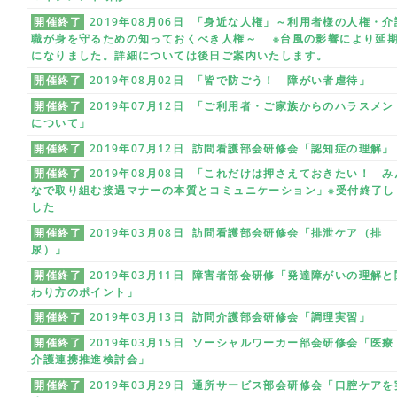
開催終了
2019年08月06日 「身近な人権」～利用者様の人権・介
職が身を守るための知っておくべき人権～ ※台風の影響により延
になりました。詳細については後日ご案内いたします。
開催終了
2019年08月02日 「皆で防ごう！ 障がい者虐待」
開催終了
2019年07月12日 「ご利用者・ご家族からのハラスメン
について」
開催終了
2019年07月12日 訪問看護部会研修会「認知症の理解」
開催終了
2019年08月08日 「これだけは押さえておきたい！ み
なで取り組む接遇マナーの本質とコミュニケーション」※受付終了し
した
開催終了
2019年03月08日 訪問看護部会研修会「排泄ケア（排
尿）」
開催終了
2019年03月11日 障害者部会研修「発達障がいの理解と
わり方のポイント」
開催終了
2019年03月13日 訪問介護部会研修会「調理実習」
開催終了
2019年03月15日 ソーシャルワーカー部会研修会「医療
介護連携推進検討会」
開催終了
2019年03月29日 通所サービス部会研修会「口腔ケアを