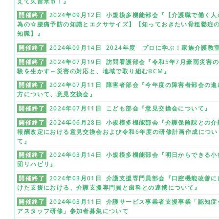
えて久留米市！』
開催終了
2024年09月12日 小規模多機能部会『【介護職で働く人
為の☆腰痛予防の知識とエクササイズ】【知っておきたい骨粗鬆症
知識】』
開催終了
2024年09月14日 2024年度 プロに学ぶ！家族介護教
開催終了
2024年07月19日 訪問看護部会『令和5年7月豪雨災害
験を生かす～災害の対応と、地域で取り組むBCM』
開催終了
2024年07月11日 障害者部会『今年度の障害者部会の進
方について、意見交換会』
開催終了
2024年07月11日 こども部会『意見交換会について』
開催終了
2024年06月28日 小規模多機能部会『介護保険課との介
報酬改定における意見交換会および令和6年度の研修計画作成につい
て』
開催終了
2024年03月14日 小規模多機能部会『明日からできる小
団リハビリ』
開催終了
2024年03月01日 介護支援専門員部会『口腔機能改善に
けた支援における、介護支援専門員と歯科との連携について』
開催終了
2024年03月11日 介護サービス事業者支援事業「認知症
アスタッフ研修」参加者募集について