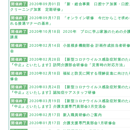
開催終了
2020年09月01日 「新・総合事業 口腔ケア加算・口腔
クリーニング加算 定期研修」
開催終了
2020年09月17日 「オンライン研修 今だからこそ求め
れる接遇マナーの基本」
開催終了
2020年10月18日 2020年 プロに学ぶ家族のための介
講座
開催終了
2020年02月14日 小規模多機能部会 計画作成担当者研
会
開催終了
2020年02月28日 【新型コロナウイルス感染症対策のた
『中止』といたします】訪問介護部会研修会「災害時の対応方法」
開催終了
2020年02月18日 福祉と防災に関する理解促進に向けた
修会
開催終了
2020年03月24日 【新型コロナウイルス感染症対策のた
『中止』といたします】認知症ケアスタッフ研修
開催終了
2020年03月19日 【新型コロナウイルス感染症対策のた
『中止』といたします】介護支援専門員部会3月交流会
開催終了
2020年02月17日 新入職員研修のご案内
開催終了
2020年01月17日 介護支援専門員部会1月研修会