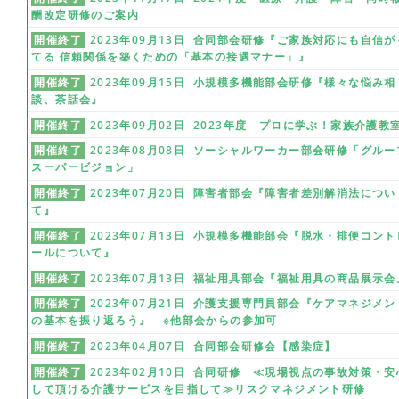
酬改定研修のご案内
開催終了
2023年09月13日 合同部会研修『ご家族対応にも自信が
てる 信頼関係を築くための「基本の接遇マナー」』
開催終了
2023年09月15日 小規模多機能部会研修『様々な悩み相
談、茶話会』
開催終了
2023年09月02日 2023年度 プロに学ぶ！家族介護教
開催終了
2023年08月08日 ソーシャルワーカー部会研修「グルー
スーパービジョン」
開催終了
2023年07月20日 障害者部会『障害者差別解消法につい
て』
開催終了
2023年07月13日 小規模多機能部会『脱水・排便コント
ールについて』
開催終了
2023年07月13日 福祉用具部会『福祉用具の商品展示会
開催終了
2023年07月21日 介護支援専門員部会『ケアマネジメン
の基本を振り返ろう』 ※他部会からの参加可
開催終了
2023年04月07日 合同部会研修会【感染症】
開催終了
2023年02月10日 合同研修 ≪現場視点の事故対策・安
して頂ける介護サービスを目指して≫リスクマネジメント研修