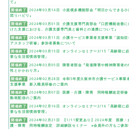
て』
開催終了
2024年03月14日 小規模多機能部会『明日からできる小
団リハビリ』
開催終了
2024年03月01日 介護支援専門員部会『口腔機能改善に
けた支援における、介護支援専門員と歯科との連携について』
開催終了
2024年03月11日 介護サービス事業者支援事業「認知症
アスタッフ研修」参加者募集について
開催終了
2024年03月15日 オンラインセミナー3/15「高齢期に
要な生活習慣病管理」
開催終了
2024年03月05日 障害者部会『発達障害や精神障害者の
性とかかわり方』
開催終了
2024年02月28日 令和5年度久留米市介護サービス事業
支援事業 新入職員研修のご案内
開催終了
2024年02月07日 医療・介護・障害 同時報酬改定研
動画配信のご案内
開催終了
2024年02月16日 オンラインセミナー2/16「高齢期に
要な生活習慣病管理」
開催終了
2024年02月21日 【1/11変更あり】2024年度 医療・
護・障害 同時報酬改定 詳細解説セミナー ※会員外の方もご参加