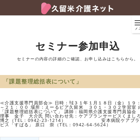
メ
セミナー参加申込
セミナーの内容の詳細のご確認、お申し込みはこちらから。
「課題整理総括表について」
≪介護支援専門員部会≫ 日時：㍻３１年１月１８日（金）１９
～２１：００ 場所：えーるピア久留米 ３０１・３０２学習室 
「課題整理総括表について」 講師：福岡県介護支援専門員協会
理事 金子 大介氏 問い合わせ先：ケアプランサービスくましろ
博之（TEL：0942-23-1214） 安本病院ケアプラ
ビス「すばる」 原口 崇（TEL：0942-64-5624）