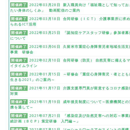
開催終了
2022年03月28日 新入職員向け「福祉職として知ってお
たい身体のしくみ」 動画配信のご案内
開催終了
2022年03月18日 合同研修（ＩＣＴ） 介護事業所に求
られるICT活用
開催終了
2022年03月25日 「認知症ケアスタッフ研修」参加者募
について
開催終了
2022年03月06日 久留米市重症心身障害児者地域生活支
事業 研修会
開催終了
2022年02月10日 合同研修（防災） 自然災害に備える
イタイムライン
開催終了
2022年01月15日 ～研修会「重症心身障害児・者ととも
生きる2021」のご案内～
開催終了
2021年11月17日 介護支援専門員が留意するコロナ感染
対策
開催終了
2021年11月19日 成年後見制度について～医療機関との
携を通して～
開催終了
2021年07月21日 「感染症及び自然災害への対応～事業
続計画（ＢＣＰ）策定研修 入門編～」
開催終了
2021年07月11日 ソーシャルワークアセスメントの基礎