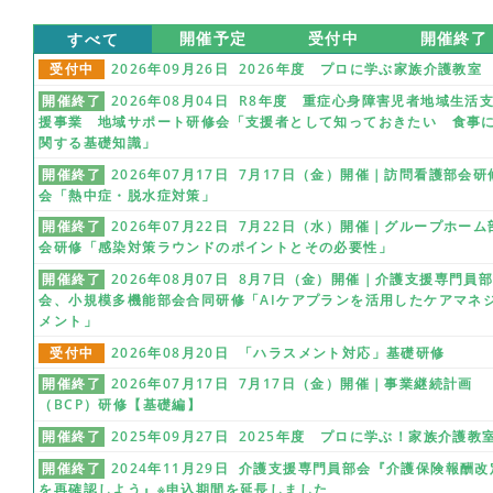
すべて
開催予定
受付中
開催終了
受付中
2026年09月26日 2026年度 プロに学ぶ家族介護教室
開催終了
2026年08月04日 R8年度 重症心身障害児者地域生活
援事業 地域サポート研修会「支援者として知っておきたい 食事
関する基礎知識」
開催終了
2026年07月17日 7月17日（金）開催｜訪問看護部会研
会「熱中症・脱水症対策」
開催終了
2026年07月22日 7月22日（水）開催｜グループホーム
会研修「感染対策ラウンドのポイントとその必要性」
開催終了
2026年08月07日 8月7日（金）開催｜介護支援専門員
会、小規模多機能部会合同研修「AIケアプランを活用したケアマネ
メント」
受付中
2026年08月20日 「ハラスメント対応」基礎研修
開催終了
2026年07月17日 7月17日（金）開催｜事業継続計画
（BCP）研修【基礎編】
開催終了
2025年09月27日 2025年度 プロに学ぶ！家族介護教
開催終了
2024年11月29日 介護支援専門員部会『介護保険報酬改
を再確認しよう』※申込期間を延長しました