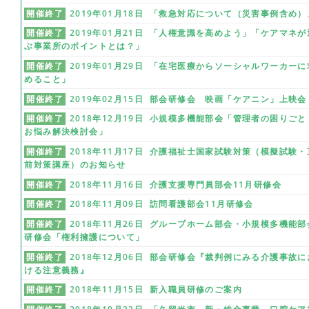
開催終了
2019年01月18日 「救急対応について（災害事例含め）
開催終了
2019年01月21日 「人権意識を高めよう」「ケアマネが
ぶ事業所のポイントとは？」
開催終了
2019年01月29日 「在宅医療からソーシャルワーカーに
めること」
開催終了
2019年02月15日 部会研修会 映画「ケアニン」上映会
開催終了
2018年12月19日 小規模多機能部会「管理者の困りごと
お悩み解決検討会」
開催終了
2018年11月17日 介護福祉士国家試験対策（模擬試験・
前対策講座）のお知らせ
開催終了
2018年11月16日 介護支援専門員部会11月研修会
開催終了
2018年11月09日 訪問看護部会11月研修会
開催終了
2018年11月26日 グループホーム部会・小規模多機能部
研修会「権利擁護について」
開催終了
2018年12月06日 部会研修会『裁判例にみる介護事故に
ける注意義務』
開催終了
2018年11月15日 新入職員研修のご案内