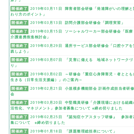
開催終了
2019年03月11日 障害者部会研修「発達障がいの理解と
わり方のポイント」
開催終了
2019年03月13日 訪問介護部会研修会「調理実習」
開催終了
2019年03月15日 ソーシャルワーカー部会研修会「医療
介護連携推進検討会」
開催終了
2019年03月29日 通所サービス部会研修会「口腔ケアを
践しよう」
開催終了
2019年03月07日 「災害に備える 地域ネットワークづ
り」
開催終了
2019年03月02日 ～研修会「重症心身障害児・者ととも
生きる（日常生活支援編）」のご案内～
開催終了
2019年02月21日 小規模多機能部会 計画作成担当者研
会
開催終了
2019年03月20日 中堅職員研修「介護現場における組織
活性化、マネジメント」参加者募集について ※締め切りました
開催終了
2019年02月25日 『認知症ケアスタッフ研修』 参加者
集について ※締め切りました
開催終了
2019年01月18日 「課題整理総括表について」