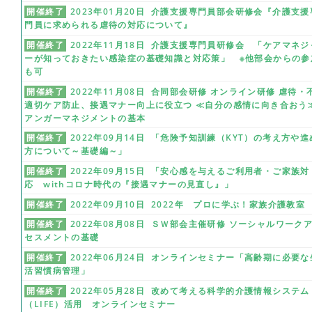
開催終了
2023年01月20日 介護支援専門員部会研修会『介護支援
門員に求められる虐待の対応について』
開催終了
2022年11月18日 介護支援専門員研修会 「ケアマネジ
ーが知っておきたい感染症の基礎知識と対応策」 ※他部会からの参
も可
開催終了
2022年11月08日 合同部会研修 オンライン研修 虐待・
適切ケア防止、接遇マナー向上に役立つ ≪自分の感情に向き合おう
アンガーマネジメントの基本
開催終了
2022年09月14日 「危険予知訓練（KYT）の考え方や進
方について～基礎編～」
開催終了
2022年09月15日 「安心感を与えるご利用者・ご家族対
応 withコロナ時代の『接遇マナーの見直し』」
開催終了
2022年09月10日 2022年 プロに学ぶ！家族介護教室
開催終了
2022年08月08日 ＳＷ部会主催研修 ソーシャルワーク
セスメントの基礎
開催終了
2022年06月24日 オンラインセミナー「高齢期に必要な
活習慣病管理」
開催終了
2022年05月28日 改めて考える科学的介護情報システム
（LIFE）活用 オンラインセミナー