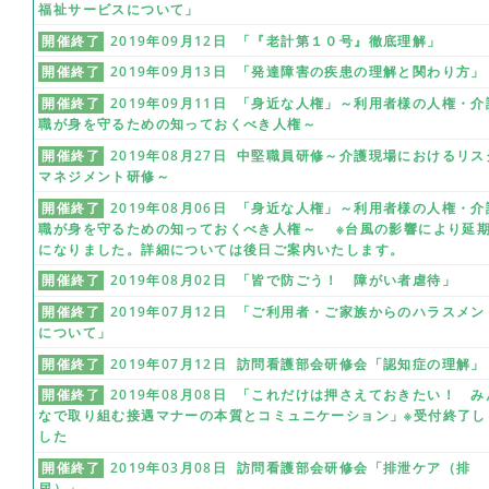
福祉サービスについて」
開催終了
2019年09月12日 「『老計第１０号』徹底理解」
開催終了
2019年09月13日 「発達障害の疾患の理解と関わり方」
開催終了
2019年09月11日 「身近な人権」～利用者様の人権・介
職が身を守るための知っておくべき人権～
開催終了
2019年08月27日 中堅職員研修～介護現場におけるリス
マネジメント研修～
開催終了
2019年08月06日 「身近な人権」～利用者様の人権・介
職が身を守るための知っておくべき人権～ ※台風の影響により延
になりました。詳細については後日ご案内いたします。
開催終了
2019年08月02日 「皆で防ごう！ 障がい者虐待」
開催終了
2019年07月12日 「ご利用者・ご家族からのハラスメン
について」
開催終了
2019年07月12日 訪問看護部会研修会「認知症の理解」
開催終了
2019年08月08日 「これだけは押さえておきたい！ み
なで取り組む接遇マナーの本質とコミュニケーション」※受付終了し
した
開催終了
2019年03月08日 訪問看護部会研修会「排泄ケア（排
尿）」