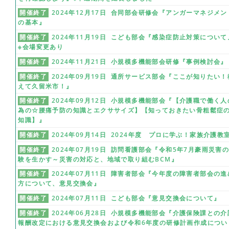
開催終了
2024年12月17日 合同部会研修会『アンガーマネジメン
の基本』
開催終了
2024年11月19日 こども部会『感染症防止対策について
※会場変更あり
開催終了
2024年11月21日 小規模多機能部会研修『事例検討会』
開催終了
2024年09月19日 通所サービス部会『ここが知りたい！
えて久留米市！』
開催終了
2024年09月12日 小規模多機能部会『【介護職で働く人
為の☆腰痛予防の知識とエクササイズ】【知っておきたい骨粗鬆症
知識】』
開催終了
2024年09月14日 2024年度 プロに学ぶ！家族介護教
開催終了
2024年07月19日 訪問看護部会『令和5年7月豪雨災害
験を生かす～災害の対応と、地域で取り組むBCM』
開催終了
2024年07月11日 障害者部会『今年度の障害者部会の進
方について、意見交換会』
開催終了
2024年07月11日 こども部会『意見交換会について』
開催終了
2024年06月28日 小規模多機能部会『介護保険課との介
報酬改定における意見交換会および令和6年度の研修計画作成につい