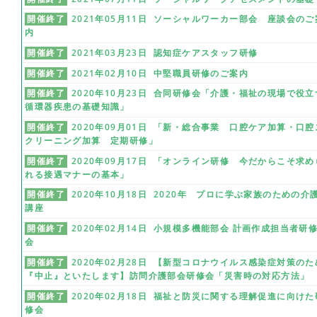
開催終了
2021年05月11日 ソーシャルワーカー部会 座談会のご
内
開催終了
2021年03月23日 認知症ケアスタッフ研修
開催終了
2021年02月10日 中堅職員研修のご案内
開催終了
2020年10月23日 合同研修会「介護・福祉の現場で役立
循環器疾患の基礎知識」
開催終了
2020年09月01日 「新・総合事業 口腔ケア加算・口腔
クリーニング加算 定期研修」
開催終了
2020年09月17日 「オンライン研修 今だからこそ求め
れる接遇マナーの基本」
開催終了
2020年10月18日 2020年 プロに学ぶ家族のための介
講座
開催終了
2020年02月14日 小規模多機能部会 計画作成担当者研
会
開催終了
2020年02月28日 【新型コロナウイルス感染症対策のた
『中止』といたします】訪問介護部会研修会「災害時の対応方法」
開催終了
2020年02月18日 福祉と防災に関する理解促進に向けた
修会