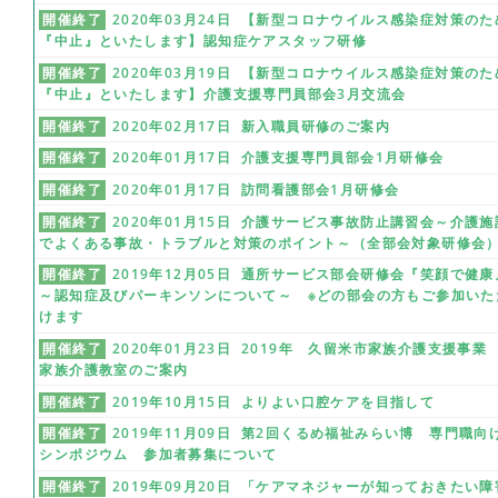
開催終了
2020年03月24日 【新型コロナウイルス感染症対策のた
『中止』といたします】認知症ケアスタッフ研修
開催終了
2020年03月19日 【新型コロナウイルス感染症対策のた
『中止』といたします】介護支援専門員部会3月交流会
開催終了
2020年02月17日 新入職員研修のご案内
開催終了
2020年01月17日 介護支援専門員部会1月研修会
開催終了
2020年01月17日 訪問看護部会1月研修会
開催終了
2020年01月15日 介護サービス事故防止講習会～介護施
でよくある事故・トラブルと対策のポイント～（全部会対象研修会
開催終了
2019年12月05日 通所サービス部会研修会『笑顔で健康
～認知症及びパーキンソンについて～ ※どの部会の方もご参加いた
けます
開催終了
2020年01月23日 2019年 久留米市家族介護支援事
家族介護教室のご案内
開催終了
2019年10月15日 よりよい口腔ケアを目指して
開催終了
2019年11月09日 第2回くるめ福祉みらい博 専門職向
シンポジウム 参加者募集について
開催終了
2019年09月20日 「ケアマネジャーが知っておきたい障