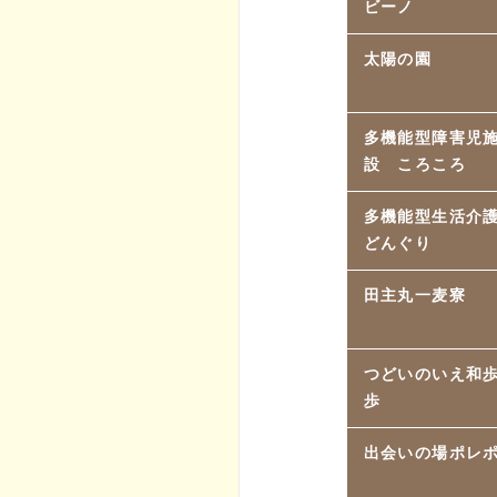
ビーノ
太陽の園
多機能型障害児
設 ころころ
多機能型生活
どんぐり
田主丸一麦寮
つどいのいえ和
歩
出会いの場ポレ