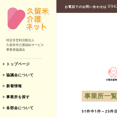
094
お電話でのお問い合わせは
特定非営利活動法人
久留米市介護福祉サービス
事業者協議会
トップページ
協議会について
新着情報
事業所一
事業所を探す
各部会について
51件中1件～25件