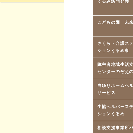
くるみ訪問介護
こどもの園 未
さくら・介護ス
ションくるめ東
障害者地域生活
センターのぞえ
白ゆりホームヘ
サービス
生協ヘルパース
ションくるめ
相談支援事業所