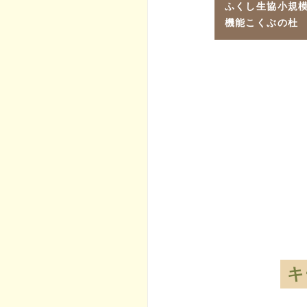
ふくし生協小規
機能こくぶの杜
キ