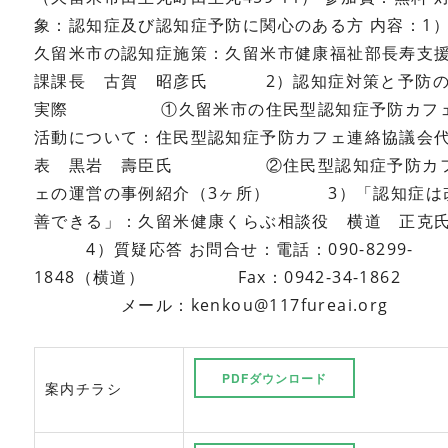
象：認知症及び認知症予防に関心のある方
内容：1
久留米市の認知症施策：久留米市健康福祉部長寿支
課課長 古賀 昭彦氏
2）認知症対策と予防
実際
①久留米市の住民型認知症予防カフ
活動について：住民型認知症予防カフェ連絡協議会
表 黒岩 壽臣氏
②住民型認知症予防カ
ェの運営の事例紹介（3ヶ所）
3）「認知症は
善できる」：久留米健康くらぶ相談役 横道 正克
4）質疑応答
お問合せ：電話：090-8299-
1848（横道）
Fax：0942-34-1862
メール：kenkou@117fureai.org
PDFダウンロード
案内チラシ