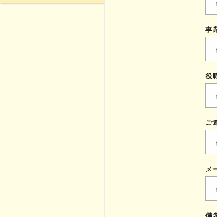
事
役
ご
メ
備