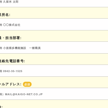
業所名:
職・担当部署:
連絡先電話番号:
ールアドレス:
必須
考: