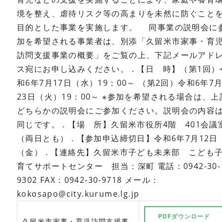
境を整え、虐待リスク等の高まりを未然に防ぐこと
目的とした事業を実施します。
同事業の説明会に
加を希望される事業者は、別添「久留米市家事・育
訪問支援事業の概要」をご覧の上、下記メールアド
ス宛にお申し込みください。
.
【日 時】（第1回）
和6年7月17日（水）19：00～
（第2回）令和6年7
23日（火）19：00～
※参加を希望される場合は、上
どちらかの説明会にご参加ください。説明会の内容
同じです。
.
【場 所】久留米市役所4階 401会議
（両日とも）
.
【参加申込締切日】令和6年7月12日
（金）
.
【連絡先】久留米市子ども未来部 こども
育てサポートセンター 担当：深町
電話：0942-30-
9302
FAX：0942-30-9718
メール：
kokosapo@city.kurume.lg.jp
PDFダウンロード
久留米市家事・育児訪問支援事