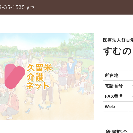
2-35-1525
まで
医療法人好古
すむの
所在地
電話番号
FAX番号
Web
所属部会