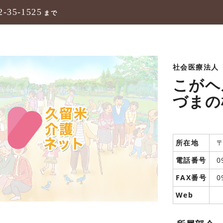
2-35-1525
まで
社会医療法人
こがヘ
づまの
所在地
〒
電話番号
0
FAX番号
0
Web