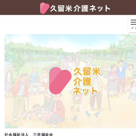
メ
社会福祉法人 三井福祉会