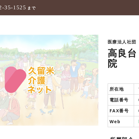
2-35-1525
まで
医療法人社団
高良台
院
所在地
電話番号
FAX番号
Web