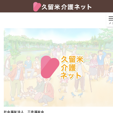
メ
社会福祉法人 三井福祉会