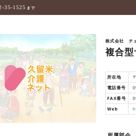
2-35-1525
まで
株式会社 チ
複合型
所在地
電話番号
0
FAX番号
0
Web
h
所属部会