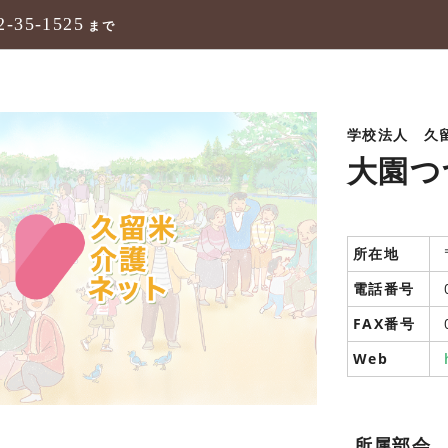
2-35-1525
まで
学校法人 久
大園つ
所在地
電話番号
FAX番号
Web
所属部会